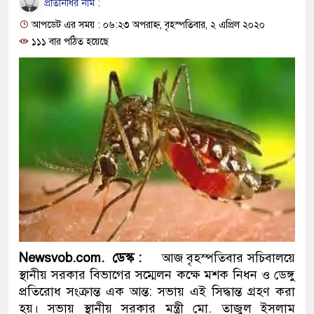
প্রতিনিধির নাম :
প্রধানমন্ত্রী
আপডেট এর সময় : ০৬:২৩ অপরাহ্ন, বৃহস্পতিবার, ২ এপ্রিল ২০২০
মিরপুর মডেল থানার অভিযানে
১১১ বার পঠিত হয়েছে
মাদক কারবারি গ্রেফতার
২৮ লাখ টাকার জাল নোটসহ দু
থানা পুলিশ
যেকোনো সময় বেনজীরের প্রত্যা
নেতৃত্ব ও গণতন্ত্রের মূর্তমান প্র
যে ভাবে ডেভিড ইমনের কাছে ম
‘আজহার খান’
Newsvob.com. ডেস্ক :
আজ বৃহস্পতিবার সচিবালয়ে
স্থানীয় সরকার বিভাগের সম্মেলন কক্ষে মশক নিধন ও ডেঙ্গু
অবৈধ বিদেশি পিস্তল, ম্যাগাজি
প্রতিরোধ সংক্রান্ত এক আন্ত: সভায় এই সিদ্ধান্ত গ্রহণ করা
জড়িত কিশোর গ্যাংয়ের চার শিশু আ
হয়। সভায় স্থানীয় সরকার মন্ত্রী মো. তাজুল ইসলাম