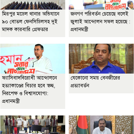
মিরপুর মডেল থানার অভিযানে
জনগণ পরিবর্তন চেয়েছে বলেই
৯০ বোতল ফেনসিডিলসহ দুই
জুলাই আন্দোলন সফল হয়েছে :
মাদক কারবারি গ্রেফতার
প্রধানমন্ত্রী
ফ্যাসিবাদবিরোধী আন্দোলনে
যেকোনো সময় বেনজীরের
হত্যাকাণ্ডের বিচার হবে স্বচ্ছ,
প্রত্যাবর্তন
নিরপেক্ষ ও বিশ্বাসযোগ্য:
প্রধানমন্ত্রী