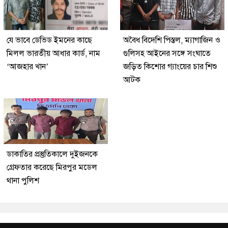
যে ভাবে ডেভিড ইমনের কাছে
অবৈধ বিদেশি পিস্তল, ম্যাগাজিন ও
মিলল ভারতীয় আধার কার্ড, নাম
গুলিসহ আইনের সঙ্গে সংঘাতে
‘আজহার খান’
জড়িত কিশোর গ্যাংয়ের চার শিশু
আটক
ডাকাতির প্রস্তুতিকালে দুইজনকে
গ্রেফতার করেছে মিরপুর মডেল
থানা পুলিশ