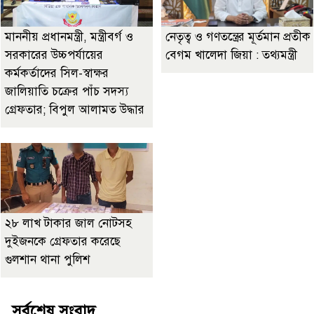
মাননীয় প্রধানমন্ত্রী, মন্ত্রীবর্গ ও
নেতৃত্ব ও গণতন্ত্রের মূর্তমান প্রতীক
সরকারের উচ্চপর্যায়ের
বেগম খালেদা জিয়া : তথ্যমন্ত্রী
কর্মকর্তাদের সিল-স্বাক্ষর
জালিয়াতি চক্রের পাঁচ সদস্য
গ্রেফতার; বিপুল আলামত উদ্ধার
২৮ লাখ টাকার জাল নোটসহ
দুইজনকে গ্রেফতার করেছে
গুলশান থানা পুলিশ
সর্বশেষ সংবাদ