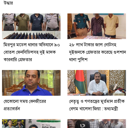
উদ্ধার
মিরপুর মডেল থানার অভিযানে ৯০
২৮ লাখ টাকার জাল নোটসহ
বোতল ফেনসিডিলসহ দুই মাদক
দুইজনকে গ্রেফতার করেছে গুলশান
কারবারি গ্রেফতার
থানা পুলিশ
যেকোনো সময় বেনজীরের
নেতৃত্ব ও গণতন্ত্রের মূর্তমান প্রতীক
প্রত্যাবর্তন
বেগম খালেদা জিয়া : তথ্যমন্ত্রী