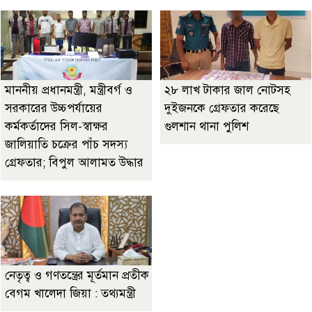
মাননীয় প্রধানমন্ত্রী, মন্ত্রীবর্গ ও
২৮ লাখ টাকার জাল নোটসহ
সরকারের উচ্চপর্যায়ের
দুইজনকে গ্রেফতার করেছে
কর্মকর্তাদের সিল-স্বাক্ষর
গুলশান থানা পুলিশ
জালিয়াতি চক্রের পাঁচ সদস্য
গ্রেফতার; বিপুল আলামত উদ্ধার
নেতৃত্ব ও গণতন্ত্রের মূর্তমান প্রতীক
বেগম খালেদা জিয়া : তথ্যমন্ত্রী