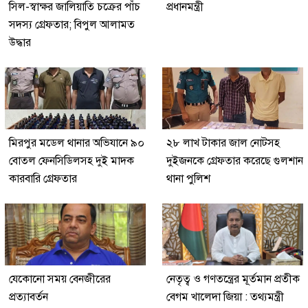
সিল-স্বাক্ষর জালিয়াতি চক্রের পাঁচ
প্রধানমন্ত্রী
সদস্য গ্রেফতার; বিপুল আলামত
উদ্ধার
মিরপুর মডেল থানার অভিযানে ৯০
২৮ লাখ টাকার জাল নোটসহ
বোতল ফেনসিডিলসহ দুই মাদক
দুইজনকে গ্রেফতার করেছে গুলশান
কারবারি গ্রেফতার
থানা পুলিশ
যেকোনো সময় বেনজীরের
নেতৃত্ব ও গণতন্ত্রের মূর্তমান প্রতীক
প্রত্যাবর্তন
বেগম খালেদা জিয়া : তথ্যমন্ত্রী