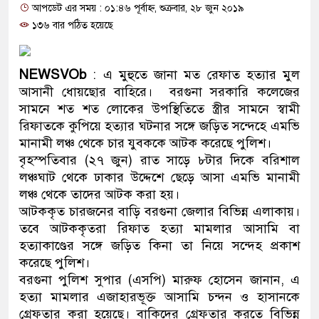
আপডেট এর সময় : ০১:৪৬ পূর্বাহ্ন, শুক্রবার, ২৮ জুন ২০১৯
প্রধানমন্ত্রী
১৩৬ বার পঠিত হয়েছে
মিরপুর মডেল থানার অভিযানে ৯
মাদক কারবারি গ্রেফতার
NEWSVOb
: এ মুহুতে জানা মত রেফাত হত্যার মুল
আসানী ধোয়ছোর বাহিরে। বরগুনা সরকারি কলেজের
২৮ লাখ টাকার জাল নোটসহ দুইজন
সামনে শত শত লোকের উপস্থিতিতে স্ত্রীর সামনে স্বামী
রিফাতকে কুপিয়ে হত্যার ঘটনার সঙ্গে জড়িত সন্দেহে এমভি
থানা পুলিশ
মানামী লঞ্চ থেকে চার যুবককে আটক করেছে পুলিশ।
বৃহস্পতিবার (২৭ জুন) রাত সাড়ে ৮টার দিকে বরিশাল
যেকোনো সময় বেনজীরের প্রত্যাবর্
লঞ্চঘাট থেকে ঢাকার উদ্দেশে ছেড়ে আসা এমভি মানামী
নেতৃত্ব ও গণতন্ত্রের মূর্তমান প্রতীক
লঞ্চ থেকে তাদের আটক করা হয়।
আটককৃত চারজনের বাড়ি বরগুনা জেলার বিভিন্ন এলাকায়।
যে ভাবে ডেভিড ইমনের কাছে মিলল
তবে আটককৃতরা রিফাত হত্যা মামলার আসামি বা
হত্যাকাণ্ডের সঙ্গে জড়িত কিনা তা নিয়ে সন্দেহ প্রকাশ
‘আজহার খান’
করেছে পুলিশ।
বরগুনা পুলিশ সুপার (এসপি) মারুফ হোসেন জানান, এ
অবৈধ বিদেশি পিস্তল, ম্যাগাজিন ও
হত্যা মামলার এজাহারভূক্ত আসামি চন্দন ও হাসানকে
জড়িত কিশোর গ্যাংয়ের চার শিশু আটক
গ্রেফতার করা হয়েছে। বাকিদের গ্রেফতার করতে বিভিন্ন