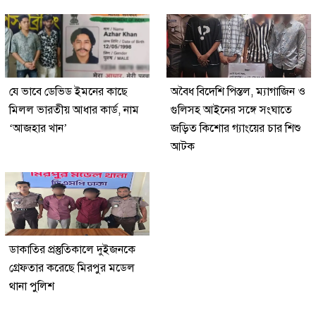
যে ভাবে ডেভিড ইমনের কাছে
অবৈধ বিদেশি পিস্তল, ম্যাগাজিন ও
মিলল ভারতীয় আধার কার্ড, নাম
গুলিসহ আইনের সঙ্গে সংঘাতে
‘আজহার খান’
জড়িত কিশোর গ্যাংয়ের চার শিশু
আটক
ডাকাতির প্রস্তুতিকালে দুইজনকে
গ্রেফতার করেছে মিরপুর মডেল
থানা পুলিশ