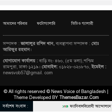
আমাদের পরিবার
ফটোগ্যালারি
ভিডিও গ্যালারী
সম্পাদক :
জালালুর রশিদ খান,
ব্যবস্থাপনা সম্পাদক :
মোঃ
আরিফুর রহমান
।
যোগাযোগ কার্যালয় :
বাড়ি নং- ৪৬০, (৫ম তলা),পশ্চিম
রামপুরা, ঢাকা-১২১৯।
মোবাইল:
০১৮২৮-০২০৮৭০,
ইমেইল :
newsvob57@gmail. com
© All rights reserved © News Voice of Bangladesh |
Theme Developed BY
ThemesBazar.Com
সর্বশেষ সংবাদ :
ফ্যাসিবাদবিরোধী আন্দোলনে হত্যাকা