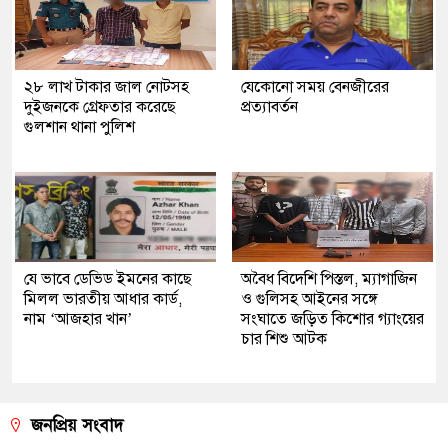
২৮ লাখ টাকার জাল নোটসহ
যেকোনো সময় বেনজীরের
দুইজনকে গ্রেফতার করেছে
প্রত্যাবর্তন
গুলশান থানা পুলিশ
যে ভাবে ডেভিড ইমনের কাছে
অবৈধ বিদেশি পিস্তল, ম্যাগাজিন
মিলল ভারতীয় আধার কার্ড,
ও গুলিসহ আইনের সঙ্গে
নাম ‘আজহার খান’
সংঘাতে জড়িত কিশোর গ্যাংয়ের
চার শিশু আটক
জনপ্রিয় সংবাদ