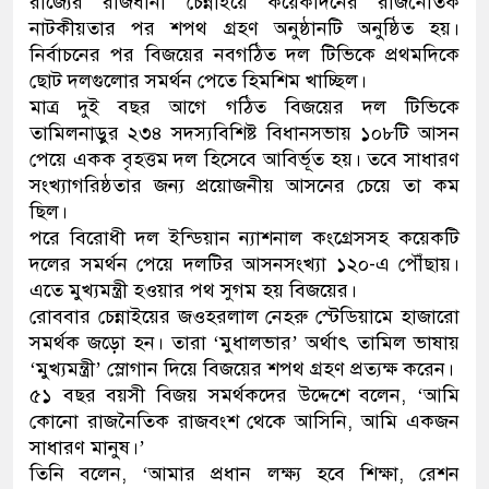
রাজ্যের রাজধানী চেন্নাইয়ে কয়েকদিনের রাজনৈতিক
নাটকীয়তার পর শপথ গ্রহণ অনুষ্ঠানটি অনুষ্ঠিত হয়।
ডাকাতির প্রস্তুতিকালে দুইজনকে 
নির্বাচনের পর বিজয়ের নবগঠিত দল টিভিকে প্রথমদিকে
ছোট দলগুলোর সমর্থন পেতে হিমশিম খাচ্ছিল।
থানা পুলিশ
মাত্র দুই বছর আগে গঠিত বিজয়ের দল টিভিকে
তামিলনাড়ুর ২৩৪ সদস্যবিশিষ্ট বিধানসভায় ১০৮টি আসন
পেয়ে একক বৃহত্তম দল হিসেবে আবির্ভূত হয়। তবে সাধারণ
সংখ্যাগরিষ্ঠতার জন্য প্রয়োজনীয় আসনের চেয়ে তা কম
ছিল।
পরে বিরোধী দল ইন্ডিয়ান ন্যাশনাল কংগ্রেসসহ কয়েকটি
দলের সমর্থন পেয়ে দলটির আসনসংখ্যা ১২০-এ পৌঁছায়।
এতে মুখ্যমন্ত্রী হওয়ার পথ সুগম হয় বিজয়ের।
রোববার চেন্নাইয়ের জওহরলাল নেহরু স্টেডিয়ামে হাজারো
সমর্থক জড়ো হন। তারা ‘মুধালভার’ অর্থাৎ তামিল ভাষায়
‘মুখ্যমন্ত্রী’ স্লোগান দিয়ে বিজয়ের শপথ গ্রহণ প্রত্যক্ষ করেন।
৫১ বছর বয়সী বিজয় সমর্থকদের উদ্দেশে বলেন, ‘আমি
কোনো রাজনৈতিক রাজবংশ থেকে আসিনি, আমি একজন
সাধারণ মানুষ।’
তিনি বলেন, ‘আমার প্রধান লক্ষ্য হবে শিক্ষা, রেশন