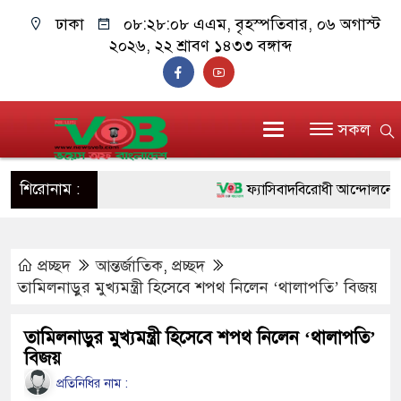
ঢাকা
০৮:২৮:০৯ এএম
, বৃহস্পতিবার, ০৬ অগাস্ট
২০২৬, ২২ শ্রাবণ ১৪৩৩ বঙ্গাব্দ
সকল
শিরোনাম :
ফ্যাসিবাদবিরোধী আন্দোলনে হত্যাকাণ
ও বিশ্বাসযোগ্য: প্রধানমন্ত্রী
প্রচ্ছদ
আন্তর্জাতিক
,
প্রচ্ছদ
মাননীয় প্রধানমন্ত্রী, মন্ত্রীবর্গ ও স
তামিলনাড়ুর মুখ্যমন্ত্রী হিসেবে শপথ নিলেন ‘থালাপতি’ বিজয়
সিল-স্বাক্ষর জালিয়াতি চক্রের পাঁচ সদস
তামিলনাড়ুর মুখ্যমন্ত্রী হিসেবে শপথ নিলেন ‘থালাপতি’
উদ্ধার
বিজয়
জনগণ পরিবর্তন চেয়েছে বলেই জু
প্রতিনিধির নাম :