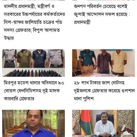
মাননীয় প্রধানমন্ত্রী, মন্ত্রীবর্গ ও
জনগণ পরিবর্তন চেয়েছে বলেই
সরকারের উচ্চপর্যায়ের কর্মকর্তাদের
জুলাই আন্দোলন সফল হয়েছে :
সিল-স্বাক্ষর জালিয়াতি চক্রের পাঁচ
প্রধানমন্ত্রী
সদস্য গ্রেফতার; বিপুল আলামত
উদ্ধার
মিরপুর মডেল থানার অভিযানে ৯০
২৮ লাখ টাকার জাল নোটসহ
বোতল ফেনসিডিলসহ দুই মাদক
দুইজনকে গ্রেফতার করেছে গুলশান
কারবারি গ্রেফতার
থানা পুলিশ