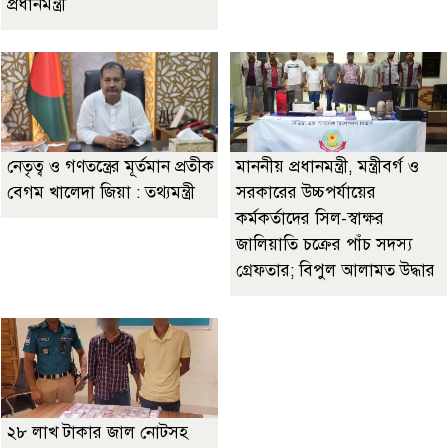
প্রধানমন্ত্রী
নেতৃত্ব ও গণতন্ত্রের মূর্তমান প্রতীক
মাননীয় প্রধানমন্ত্রী, মন্ত্রীবর্গ ও
বেগম খালেদা জিয়া : তথ্যমন্ত্রী
সরকারের উচ্চপর্যায়ের
কর্মকর্তাদের সিল-স্বাক্ষর
জালিয়াতি চক্রের পাঁচ সদস্য
গ্রেফতার; বিপুল আলামত উদ্ধার
২৮ লাখ টাকার জাল নোটসহ