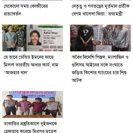
যেকোনো সময় বেনজীরের
নেতৃত্ব ও গণতন্ত্রের মূর্তমান প্রতীক
প্রত্যাবর্তন
বেগম খালেদা জিয়া : তথ্যমন্ত্রী
যে ভাবে ডেভিড ইমনের কাছে
অবৈধ বিদেশি পিস্তল, ম্যাগাজিন ও
মিলল ভারতীয় আধার কার্ড, নাম
গুলিসহ আইনের সঙ্গে সংঘাতে
‘আজহার খান’
জড়িত কিশোর গ্যাংয়ের চার শিশু
আটক
ডাকাতির প্রস্তুতিকালে দুইজনকে
গ্রেফতার করেছে মিরপুর মডেল