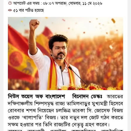
আপডেট এর সময় : ০৮:০৭ অপরাহ্ন, সোমবার, ১১ মে ২০২৬
প্রধানমন্ত্রী
৫১ বার পঠিত হয়েছে
মিরপুর মডেল থানার অভিযানে ৯
মাদক কারবারি গ্রেফতার
২৮ লাখ টাকার জাল নোটসহ দুইজন
থানা পুলিশ
যেকোনো সময় বেনজীরের প্রত্যাবর্
নেতৃত্ব ও গণতন্ত্রের মূর্তমান প্রতীক
যে ভাবে ডেভিড ইমনের কাছে মিলল
নিউস ভয়েস অফ বাংলাদেশ বিনোদন ডেস্কঃ
ভারতের
দক্ষিণাঞ্চলীয় শিল্পসমৃদ্ধ রাজ্য তামিলনাড়ুর মুখ্যমন্ত্রী হিসেবে
‘আজহার খান’
রোববার শপথ নিয়েছেন চলচ্চিত্র তারকা সি. জোসেফ বিজয়
অবৈধ বিদেশি পিস্তল, ম্যাগাজিন ও
ওরফে ‘থালাপতি’ বিজয়। তার নতুন দল জোট গঠন করতে
সক্ষম হওয়ার পর তিনি রাজ্যটির নেতৃত্ব গ্রহণ করেন।
জড়িত কিশোর গ্যাংয়ের চার শিশু আটক