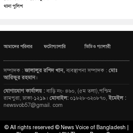
থানা পুলিশ
আমাদের পরিবার
ফটোগ্যালারি
ভিডিও গ্যালারী
সম্পাদক :
জালালুর রশিদ খান,
ব্যবস্থাপনা সম্পাদক :
মোঃ
আরিফুর রহমান
।
যোগাযোগ কার্যালয় :
বাড়ি নং- ৪৬০, (৫ম তলা),পশ্চিম
রামপুরা, ঢাকা-১২১৯।
মোবাইল:
০১৮২৮-০২০৮৭০,
ইমেইল :
newsvob57@gmail. com
© All rights reserved © News Voice of Bangladesh |