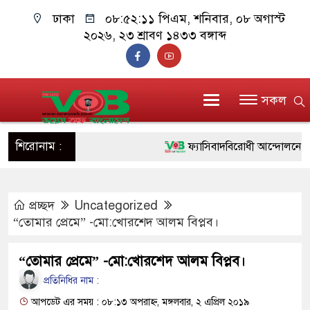
ঢাকা
০৮:৫২:১২ পিএম
, শনিবার, ০৮ অগাস্ট
২০২৬, ২৩ শ্রাবণ ১৪৩৩ বঙ্গাব্দ
সকল
শিরোনাম :
ফ্যাসিবাদবিরোধী আন্দোলনে হত্যাকাণ্
ও বিশ্বাসযোগ্য: প্রধানমন্ত্রী
প্রচ্ছদ
Uncategorized
মাননীয় প্রধানমন্ত্রী, মন্ত্রীবর্গ ও স
“তোমার প্রেমে” -মো:খোরশেদ আলম বিপ্লব।
সিল-স্বাক্ষর জালিয়াতি চক্রের পাঁচ সদস
“তোমার প্রেমে” -মো:খোরশেদ আলম বিপ্লব।
উদ্ধার
প্রতিনিধির নাম :
জনগণ পরিবর্তন চেয়েছে বলেই জু
আপডেট এর সময় : ০৮:১৩ অপরাহ্ন, মঙ্গলবার, ২ এপ্রিল ২০১৯