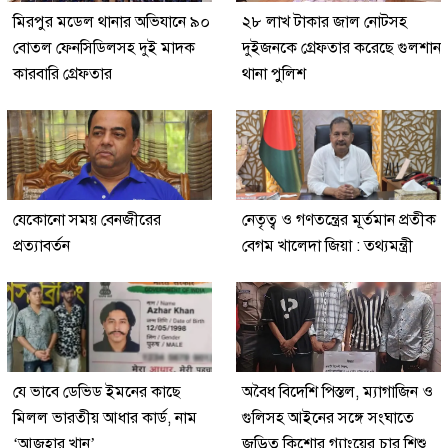
মিরপুর মডেল থানার অভিযানে ৯০
২৮ লাখ টাকার জাল নোটসহ
বোতল ফেনসিডিলসহ দুই মাদক
দুইজনকে গ্রেফতার করেছে গুলশান
কারবারি গ্রেফতার
থানা পুলিশ
যেকোনো সময় বেনজীরের
নেতৃত্ব ও গণতন্ত্রের মূর্তমান প্রতীক
প্রত্যাবর্তন
বেগম খালেদা জিয়া : তথ্যমন্ত্রী
যে ভাবে ডেভিড ইমনের কাছে
অবৈধ বিদেশি পিস্তল, ম্যাগাজিন ও
মিলল ভারতীয় আধার কার্ড, নাম
গুলিসহ আইনের সঙ্গে সংঘাতে
‘আজহার খান’
জড়িত কিশোর গ্যাংয়ের চার শিশু