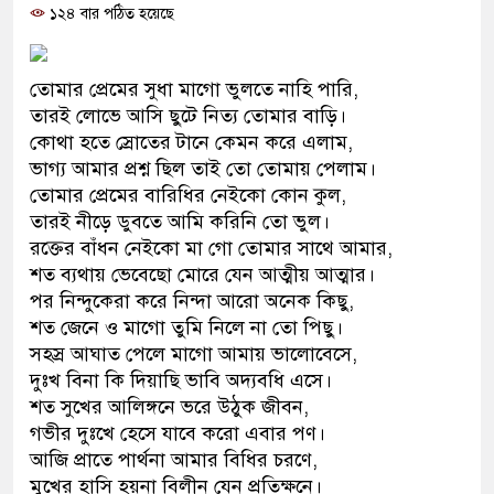
১২৪ বার পঠিত হয়েছে
প্রধানমন্ত্রী
মিরপুর মডেল থানার অভিযানে ৯
তোমার প্রেমের সুধা মাগো ভুলতে নাহি পারি,
মাদক কারবারি গ্রেফতার
তারই লোভে আসি ছুটে নিত্য তোমার বাড়ি।
কোথা হতে স্রোতের টানে কেমন করে এলাম,
২৮ লাখ টাকার জাল নোটসহ দুইজন
ভাগ্য আমার প্রশ্ন ছিল তাই তো তোমায় পেলাম।
তোমার প্রেমের বারিধির নেইকো কোন কুল,
থানা পুলিশ
তারই নীড়ে ডুবতে আমি করিনি তো ভুল।
রক্তের বাঁধন নেইকো মা গো তোমার সাথে আমার,
যেকোনো সময় বেনজীরের প্রত্যাবর্
শত ব্যথায় ভেবেছো মোরে যেন আত্মীয় আত্মার।
নেতৃত্ব ও গণতন্ত্রের মূর্তমান প্রতীক
পর নিন্দুকেরা করে নিন্দা আরো অনেক কিছু,
শত জেনে ও মাগো তুমি নিলে না তো পিছু।
যে ভাবে ডেভিড ইমনের কাছে মিলল
সহস্র আঘাত পেলে মাগো আমায় ভালোবেসে,
দুঃখ বিনা কি দিয়াছি ভাবি অদ্যবধি এসে।
‘আজহার খান’
শত সুখের আলিঙ্গনে ভরে উঠুক জীবন,
গভীর দুঃখে হেসে যাবে করো এবার পণ।
অবৈধ বিদেশি পিস্তল, ম্যাগাজিন ও
আজি প্রাতে পার্থনা আমার বিধির চরণে,
জড়িত কিশোর গ্যাংয়ের চার শিশু আটক
মুখের হাসি হয়না বিলীন যেন প্রতিক্ষনে।