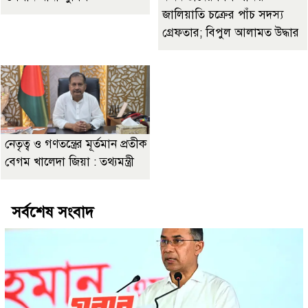
জালিয়াতি চক্রের পাঁচ সদস্য
গ্রেফতার; বিপুল আলামত উদ্ধার
নেতৃত্ব ও গণতন্ত্রের মূর্তমান প্রতীক
বেগম খালেদা জিয়া : তথ্যমন্ত্রী
সর্বশেষ সংবাদ