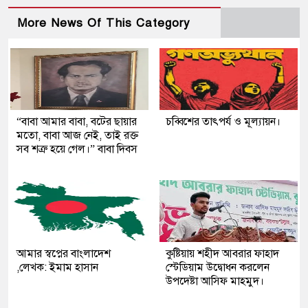
More News Of This Category
“বাবা আমার বাবা, বটের ছায়ার
চব্বিশের তাৎপর্য ও মূল্যায়ন।
মতো, বাবা আজ নেই, তাই রক্ত
সব শত্রু হয়ে গেল।” বাবা দিবস
আমার স্বপ্নের বাংলাদেশ
কুষ্টিয়ায় শহীদ আবরার ফাহাদ
,লেখক: ইমাম হাসান
স্টেডিয়াম উদ্বোধন করলেন
উপদেষ্টা আসিফ মাহমুদ।