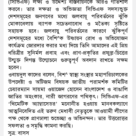
(সিভিএফ) লক্ষ্য ও উদ্দেশ্য বাস্তবায়নকে আরও গতিশীল
করবে। তার দক্ষতা ও অভিজ্ঞতা সিভিএফ সদস্যভুক্ত
দেশসমূহের জনগণের মধ্যে জলবায়ূ পরিবর্তনের ঝুঁকি
মোকাবেলায় ব্যাপক সচেতনাবোধ ও মতৈক্য সৃষ্টিতে
সহায়ক হবে। জলবায়ু পরিবর্তনের কারণে ঝুঁকিপূর্ণ
দেশসমূহের মধ্যে বৈশি^ক উষ্ণায়ন রোধ ও অভিযোজন
কার্যক্রম জোরদার করার মধ্য দিয়ে তিনি আমাদের এই প্রিয়
ধরিত্রীর সুনির্মল প্রবাহ এবং প্রাণ-প্রকৃতির প্রফুল্ল-চিত্তের
উন্মুক্ত দিগন্ত উন্মোচনে গুরুত্বপূর্ণ অবদান রাখতে সক্ষম
হবেন।
ওবায়দুল কাদের বলেন, বিশ^ স্বাস্থ্য সংস্থার মহাপরিচালকের
উপদেষ্টা ও অটিজম বিষয়ক জাতীয় পরামর্শক কমিটির
চেয়ারম্যান সায়মা ওয়াজেদ হোসেন বাংলাদেশ ও বাঙালি
জাতির অহংকার, নারী জাগরণের পথিকৃৎ। সিভিএফ-এর
‘থিমেটিক অ্যাম্বাসেডর’ মনোনীত হওয়ায় মানবকল্যাণে
আত্মনিবেদিত এই তরুণ মেধাবী নেতৃত্বকে আওয়ামী লীগের
পক্ষ থেকে প্রাণঢালা শুভেচ্ছা ও অভিনন্দন। তার উত্তরোত্তর
সফলতা ও সমৃদ্ধি কামনা করছি।
সূত্র: বাসস