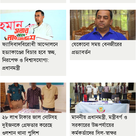
ফ্যাসিবাদবিরোধী আন্দোলনে
যেকোনো সময় বেনজীরের
হত্যাকাণ্ডের বিচার হবে স্বচ্ছ,
প্রত্যাবর্তন
নিরপেক্ষ ও বিশ্বাসযোগ্য:
প্রধানমন্ত্রী
২৮ লাখ টাকার জাল নোটসহ
মাননীয় প্রধানমন্ত্রী, মন্ত্রীবর্গ ও
দুইজনকে গ্রেফতার করেছে
সরকারের উচ্চপর্যায়ের
গুলশান থানা পুলিশ
কর্মকর্তাদের সিল-স্বাক্ষর