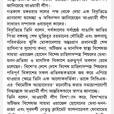
জানিয়েছে আওয়ামী লীগ।
ডাকাতির প্রস্তুতিকালে দুইজনক
গতকাল মঙ্গরবার দলের পক্ষ থেকে দেয়া এক বিবৃতিতে
প্রাণঢালা শুভেচ্ছা ও অভিনন্দন জানিয়েছেন আওয়ামী লীগ
থানা পুলিশ
সাধারণ সম্পাদক ওবায়দুল কাদের।
বিবৃতিতে তিনি বলেন, সর্বকালের সর্বশ্রেষ্ঠ বাঙালি জাতির
পিতা বঙ্গবন্ধু শেখ মুজিবুর রহমানের দৌহিত্রী এবং জলবায়ু
পরিবর্তনের ঝুঁকি মোকাবেলায় অন্তঃপ্রাণ প্রধানমন্ত্রী শেখ
হাসিনা’র সুযোগ্য কন্যা, অটিজম ও মানসিক স্বাস্থ্য বিশেষজ্ঞ
সায়মা ওয়াজেদ হোসেন বিশেষ চাহিদাসম্পন্ন শিশুদের মেধা-
মনন-প্রতিভা ও মানসিক বিকাশে গুরুত্বপূর্ণ অবদান রেখে
চলেছেন। বিশে^র দেশে দেশে বিশেষ চাহিদাসম্পন্ন শিশুদের
পরিপূর্ণ বিকাশের সকল প্রতিবন্ধকতাকে জয় করে এগিয়ে
যাওয়ার ক্ষেত্রে তিনি এক আলোকবর্তিকা। তাকে সিভিএফ-
এর ‘থিমেটিক অ্যাম্বাসেডর’ মনোনীত করার সময়োপযোগী
সিদ্ধান্তকে আওয়ামী লীগ আন্তরিকভাবে স্বাগত জানাচ্ছে।
তিনি বলেন, আওয়ামী লীগ বিশ^াস করে, বিশ^খ্যাত
অটিজম বিশেষজ্ঞ সায়মা ওয়াজেদ হোসেনের মেধা-মনন-
প্রজ্ঞা এবং দূরদর্শী নেতৃত্ব ক্লাইমেট ভালনারেবল ফোরামের