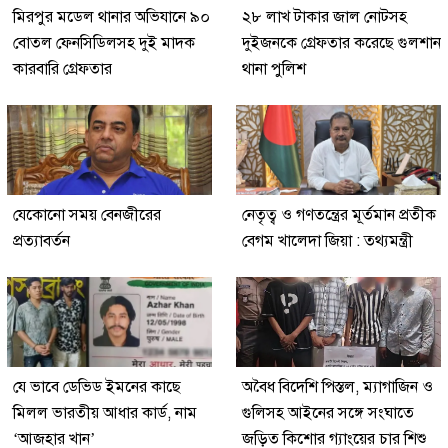
মিরপুর মডেল থানার অভিযানে ৯০
২৮ লাখ টাকার জাল নোটসহ
বোতল ফেনসিডিলসহ দুই মাদক
দুইজনকে গ্রেফতার করেছে গুলশান
কারবারি গ্রেফতার
থানা পুলিশ
যেকোনো সময় বেনজীরের
নেতৃত্ব ও গণতন্ত্রের মূর্তমান প্রতীক
প্রত্যাবর্তন
বেগম খালেদা জিয়া : তথ্যমন্ত্রী
যে ভাবে ডেভিড ইমনের কাছে
অবৈধ বিদেশি পিস্তল, ম্যাগাজিন ও
মিলল ভারতীয় আধার কার্ড, নাম
গুলিসহ আইনের সঙ্গে সংঘাতে
‘আজহার খান’
জড়িত কিশোর গ্যাংয়ের চার শিশু