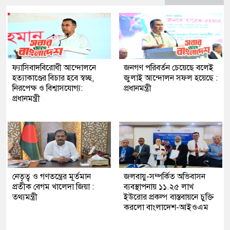
ফ্যাসিবাদবিরোধী আন্দোলনে
জনগণ পরিবর্তন চেয়েছে বলেই
হত্যাকাণ্ডের বিচার হবে স্বচ্ছ,
জুলাই আন্দোলন সফল হয়েছে :
নিরপেক্ষ ও বিশ্বাসযোগ্য:
প্রধানমন্ত্রী
প্রধানমন্ত্রী
নেতৃত্ব ও গণতন্ত্রের মূর্তমান
জলবায়ু-সম্পর্কিত অভিবাসন
প্রতীক বেগম খালেদা জিয়া :
ব্যবস্থাপনায় ১১.২৫ লাখ
তথ্যমন্ত্রী
ইউরোর প্রকল্প বাস্তবায়নে চুক্তি
করলো বাংলাদেশ-আইওএম