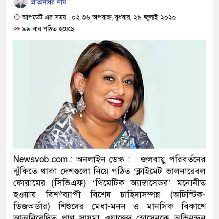
প্রতিনিধির নাম :
প্রধানমন্ত্রী
আপডেট এর সময় : ০২:৩৬ অপরাহ্ন, বুধবার, ২৯ জুলাই ২০২০
মিরপুর মডেল থানার অভিযানে
৯৯ বার পঠিত হয়েছে
মাদক কারবারি গ্রেফতার
২৮ লাখ টাকার জাল নোটসহ দুই
থানা পুলিশ
যেকোনো সময় বেনজীরের প্রত্যা
নেতৃত্ব ও গণতন্ত্রের মূর্তমান প্র
যে ভাবে ডেভিড ইমনের কাছে ম
Newsvob.com.: অনলাইন ডেস্ক : জলবায়ু পরিবর্তনের
ঝুঁকিতে থাকা দেশগুলো নিয়ে গঠিত ‘ক্লাইমেট ভালনারেবল
‘আজহার খান’
ফোরামের (সিভিএফ) ‘থিমেটিক অ্যাম্বাসেডর’ মনোনীত
অবৈধ বিদেশি পিস্তল, ম্যাগাজি
হওয়ায় বিশ^ব্যাপী বিশেষ চাহিদাসম্পন্ন (অটিস্টিক-
ডিজঅর্ডার) শিশুদের মেধা-মনন ও মানসিক বিকাশে
জড়িত কিশোর গ্যাংয়ের চার শিশু আট
আত্মনিবেদিত প্রাণ সায়মা ওয়াজেদ হোসেনকে অভিনন্দন