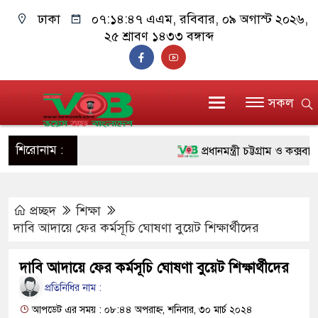
ঢাকা
০৭:১৪:৪৮ এএম
, রবিবার, ০৯ অগাস্ট ২০২৬,
২৫ শ্রাবণ ১৪৩৩ বঙ্গাব্দ
সকল
শিরোনাম :
প্রধানমন্ত্রী চট্টগ্রাম ও কক্সবাজারে
জুলাই যোদ্ধাদের পাশে প্রধানমন্ত
প্রচ্ছদ
শিক্ষা
রিকশা
দাবি আদায়ে ফের কর্মসূচি ঘোষণা বুয়েট শিক্ষার্থীদের
মানবিক অঙ্গীকার ধারণ করে ড্যাব
দাবি আদায়ে ফের কর্মসূচি ঘোষণা বুয়েট শিক্ষার্থীদের
দাঁড়াবে : ডা. জুবাইদা রহমান
প্রতিনিধির নাম :
ফ্যাসিবাদবিরোধী আন্দোলনে হত্যাকা
আপডেট এর সময় : ০৮:৪৪ অপরাহ্ন, শনিবার, ৩০ মার্চ ২০২৪