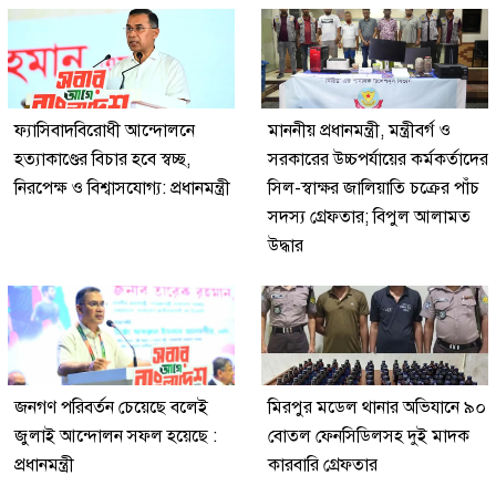
ফ্যাসিবাদবিরোধী আন্দোলনে
মাননীয় প্রধানমন্ত্রী, মন্ত্রীবর্গ ও
হত্যাকাণ্ডের বিচার হবে স্বচ্ছ,
সরকারের উচ্চপর্যায়ের কর্মকর্তাদের
নিরপেক্ষ ও বিশ্বাসযোগ্য: প্রধানমন্ত্রী
সিল-স্বাক্ষর জালিয়াতি চক্রের পাঁচ
সদস্য গ্রেফতার; বিপুল আলামত
উদ্ধার
জনগণ পরিবর্তন চেয়েছে বলেই
মিরপুর মডেল থানার অভিযানে ৯০
জুলাই আন্দোলন সফল হয়েছে :
বোতল ফেনসিডিলসহ দুই মাদক
প্রধানমন্ত্রী
কারবারি গ্রেফতার