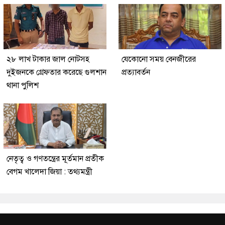
২৮ লাখ টাকার জাল নোটসহ
যেকোনো সময় বেনজীরের
দুইজনকে গ্রেফতার করেছে গুলশান
প্রত্যাবর্তন
থানা পুলিশ
নেতৃত্ব ও গণতন্ত্রের মূর্তমান প্রতীক
বেগম খালেদা জিয়া : তথ্যমন্ত্রী