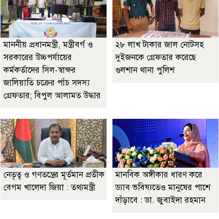
মাননীয় প্রধানমন্ত্রী, মন্ত্রীবর্গ ও
২৮ লাখ টাকার জাল নোটসহ
সরকারের উচ্চপর্যায়ের
দুইজনকে গ্রেফতার করেছে
কর্মকর্তাদের সিল-স্বাক্ষর
গুলশান থানা পুলিশ
জালিয়াতি চক্রের পাঁচ সদস্য
গ্রেফতার; বিপুল আলামত উদ্ধার
নেতৃত্ব ও গণতন্ত্রের মূর্তমান প্রতীক
মানবিক অঙ্গীকার ধারণ করে
বেগম খালেদা জিয়া : তথ্যমন্ত্রী
ড্যাব ভবিষ্যতেও মানুষের পাশে
দাঁড়াবে : ডা. জুবাইদা রহমান