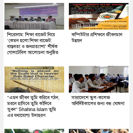
শিরোনাম: শিক্ষা বাজেট নিয়ে
কম্পিউটার প্রশিক্ষনে জীবনমান
‘কেমন হলো শিক্ষা বাজেট:
উন্নয়ন
বাস্তবতা ও জনপ্রত্যাশা’ শীর্ষক
গোলটেবিল আলোচনা অনুষ্ঠিত
“এমন জীবন তুমি করিবে গঠন,
সারাদেশে স্কুল-কলেজ
মরনে হাসিবে তুমি কাঁদিবে
অনির্দিষ্টকালের জন্য বন্ধ ঘোষণা
ভুবন” Shahina Islam তুমি
এর যথাযোগ্য উদাহরণ