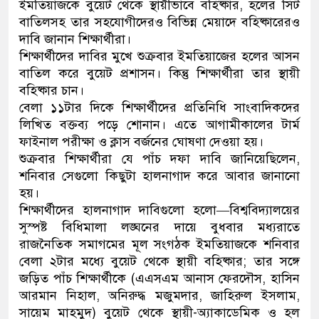
ইমতিয়াজকে বুয়েট থেকে স্থায়ীভাবে বহিষ্কার, হলের সিট
বাতিলসহ তার সহযোগীদেরও বিভিন্ন মেয়াদে বহিষ্কারেরও
দাবি জানান শিক্ষার্থীরা।
শিক্ষার্থীদের দাবির মুখে শুক্রবার ইমতিয়াজের হলের আসন
বাতিল করে বুয়েট প্রশাসন। কিন্তু শিক্ষার্থীরা তার স্থায়ী
বহিষ্কার চান।
বেলা ১১টার দিকে শিক্ষার্থীদের প্রতিনিধি সাংবাদিকদের
লিখিত বক্তব্য পড়ে শোনান। এতে আগামীকালের টার্ম
ফাইনাল পরীক্ষা ও ক্লাস বর্জনের ঘোষণা দেওয়া হয়।
শুক্রবার শিক্ষার্থীরা যে পাঁচ দফা দাবি জানিয়েছিলেন,
শনিবার সেগুলো কিছুটা হালনাগাদ করে আবার জানানো
হয়।
শিক্ষার্থীদের হালনাগাদ দাবিগুলো হলো—বিশ্ববিদ্যালয়ের
সুস্পষ্ট বিধিমালা লঙ্ঘনের দায়ে বুধবার মধ্যরাতে
রাজনৈতিক সমাগমের মূল সংগঠক ইমতিয়াজকে শনিবার
বেলা ২টার মধ্যে বুয়েট থেকে স্থায়ী বহিষ্কার; তার সঙ্গে
জড়িত পাঁচ শিক্ষার্থীকে (এএসএম আনাস ফেরদৌস, হাসিন
আরমান নিহাল, অনিরুদ্ধ মজুমদার, জাহিরুল ইসলাম,
সায়েম মাহমুদ) বুয়েট থেকে স্থায়ী-অ্যাকাডেমিক ও হল