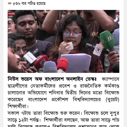
৫৩৬ বার পঠিত হয়েছে
ও বিশ্বাসযোগ্য: প্রধানমন্ত্রী
মাননীয় প্রধানমন্ত্রী, মন্ত্রীবর্গ ও 
সিল-স্বাক্ষর জালিয়াতি চক্রের পাঁচ সদ
উদ্ধার
জনগণ পরিবর্তন চেয়েছে বলেই জ
প্রধানমন্ত্রী
মিরপুর মডেল থানার অভিযানে 
নিউস ভয়েস অফ বাংলাদেশ অনলাইন ডেস্কঃ
ক্যাম্পাসে
ছাত্রলীগের নেতাকর্মীদের প্রবেশ ও রাজনৈতিক কর্মকাণ্ড
মাদক কারবারি গ্রেফতার
চালানোর অভিযোগে শনিবার দ্বিতীয় দিনের মতো বিক্ষোভ
করেছেন বাংলাদেশ প্রকৌশল বিশ্ববিদ্যালয়ের (বুয়েট)
২৮ লাখ টাকার জাল নোটসহ দুইজ
শিক্ষার্থীরা।
থানা পুলিশ
সকাল ৭টায় তারা বিক্ষোভ শুরু করেন। বিক্ষোভ চলে দুপুর
সাড়ে ১২টা পর্যন্ত। শিক্ষার্থীরা বলছেন, আজ তারা সাড়ে পাঁচ
যেকোনো সময় বেনজীরের প্রত্যাবর
ঘণ্টা বিক্ষোভ করলেও বিশ্ববিদ্যালয় প্রশাসনের কাছ থেকে