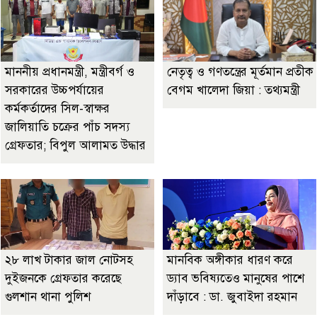
মাননীয় প্রধানমন্ত্রী, মন্ত্রীবর্গ ও
নেতৃত্ব ও গণতন্ত্রের মূর্তমান প্রতীক
সরকারের উচ্চপর্যায়ের
বেগম খালেদা জিয়া : তথ্যমন্ত্রী
কর্মকর্তাদের সিল-স্বাক্ষর
জালিয়াতি চক্রের পাঁচ সদস্য
গ্রেফতার; বিপুল আলামত উদ্ধার
২৮ লাখ টাকার জাল নোটসহ
মানবিক অঙ্গীকার ধারণ করে
দুইজনকে গ্রেফতার করেছে
ড্যাব ভবিষ্যতেও মানুষের পাশে
গুলশান থানা পুলিশ
দাঁড়াবে : ডা. জুবাইদা রহমান