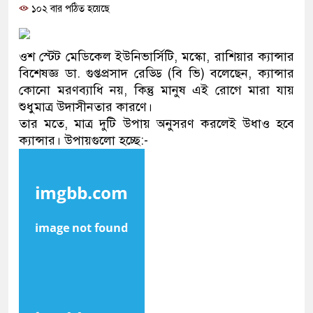
১০২ বার পঠিত হয়েছে
ও বিশ্বাসযোগ্য: প্রধানমন্ত্রী
মাননীয় প্রধানমন্ত্রী, মন্ত্রীবর্গ ও 
ওশ স্টেট মেডিকেল ইউনিভার্সিটি, মস্কো, রাশিয়ার ক্যান্সার
সিল-স্বাক্ষর জালিয়াতি চক্রের পাঁচ সদ
বিশেষজ্ঞ ডা. গুপ্তপ্রসাদ রেড্ডি (বি ভি) বলেছেন, ক্যান্সার
কোনো মরণব্যাধি নয়, কিন্তু মানুষ এই রোগে মারা যায়
উদ্ধার
শুধুমাত্র উদাসীনতার কারণে।
তার মতে, মাত্র দুটি উপায় অনুসরণ করলেই উধাও হবে
জনগণ পরিবর্তন চেয়েছে বলেই জ
ক্যান্সার। উপায়গুলো হচ্ছে:-
প্রধানমন্ত্রী
মিরপুর মডেল থানার অভিযানে ৯
মাদক কারবারি গ্রেফতার
২৮ লাখ টাকার জাল নোটসহ দুইজ
থানা পুলিশ
যেকোনো সময় বেনজীরের প্রত্যাবর