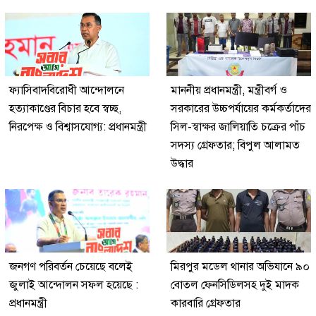
ফ্যাসিবাদবিরোধী আন্দোলনে
মাননীয় প্রধানমন্ত্রী, মন্ত্রীবর্গ ও
হত্যাকাণ্ডের বিচার হবে স্বচ্ছ,
সরকারের উচ্চপর্যায়ের কর্মকর্তাদের
নিরপেক্ষ ও বিশ্বাসযোগ্য: প্রধানমন্ত্রী
সিল-স্বাক্ষর জালিয়াতি চক্রের পাঁচ
সদস্য গ্রেফতার; বিপুল আলামত
উদ্ধার
জনগণ পরিবর্তন চেয়েছে বলেই
মিরপুর মডেল থানার অভিযানে ৯০
জুলাই আন্দোলন সফল হয়েছে :
বোতল ফেনসিডিলসহ দুই মাদক
প্রধানমন্ত্রী
কারবারি গ্রেফতার