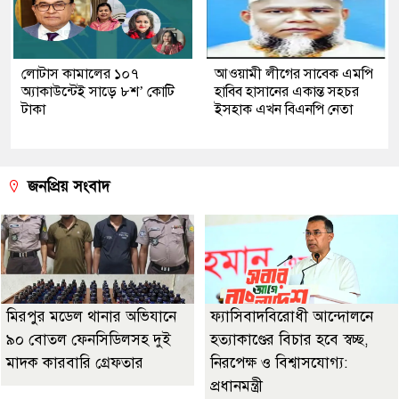
লোটাস কামালের ১০৭
আওয়ামী লীগের সাবেক এমপি
অ্যাকাউন্টেই সাড়ে ৮শ’ কোটি
হাবিব হাসানের একান্ত সহচর
টাকা
ইসহাক এখন বিএনপি নেতা
জনপ্রিয় সংবাদ
মিরপুর মডেল থানার অভিযানে
ফ্যাসিবাদবিরোধী আন্দোলনে
৯০ বোতল ফেনসিডিলসহ দুই
হত্যাকাণ্ডের বিচার হবে স্বচ্ছ,
মাদক কারবারি গ্রেফতার
নিরপেক্ষ ও বিশ্বাসযোগ্য:
প্রধানমন্ত্রী