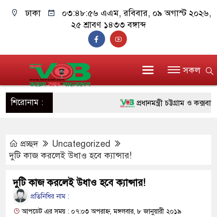
ঢাকা
০৩:৪৮:৫৭ এএম
, রবিবার, ০৯ অগাস্ট ২০২৬,
২৫ শ্রাবণ ১৪৩৩ বঙ্গাব্দ
সকল
শিরোনাম :
প্রধানমন্ত্রী চট্টগ্রাম ও কক্সবাজারে
জুলাই যোদ্ধাদের পাশে প্রধানমন্ত
প্রচ্ছদ
Uncategorized
রিকশা
দুটি কাজ করলেই উধাও হবে ক্যান্সার!
মানবিক অঙ্গীকার ধারণ করে ড্যাব
দুটি কাজ করলেই উধাও হবে ক্যান্সার!
দাঁড়াবে : ডা. জুবাইদা রহমান
প্রতিনিধির নাম :
ফ্যাসিবাদবিরোধী আন্দোলনে হত্যাকাণ
আপডেট এর সময় : ০৭:০৩ অপরাহ্ন, মঙ্গলবার, ৮ জানুয়ারী ২০১৯