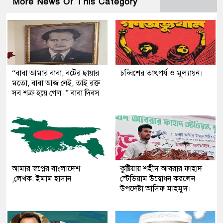
More News Of This Category
“বাবা আমার বাবা, বটের ছায়ার
চব্বিশের তাৎপর্য ও মূল্যায়ন।
মতো, বাবা আজ নেই, তাই রক্ত
সব শত্রু হয়ে গেল।” বাবা দিবস
আমার স্বপ্নের বাংলাদেশ
কুষ্টিয়ায় শহীদ আবরার ফাহাদ
,লেখক: ইমাম হাসান
স্টেডিয়াম উদ্বোধন করলেন
উপদেষ্টা আসিফ মাহমুদ।