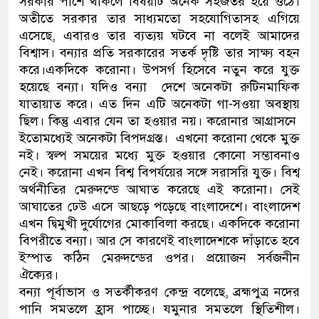
সরকার পাশে থাকলে বিষয়টি অনেক সহজতর হয়ে ওঠে।
অতীতে সরকার তার সাধ্যমতো সহযোগিতাসহ এগিয়ে
ডাকাতির প্রস্তুতিকালে দুইজনক
এসেছে, এবারও তার ব্যত্যয় ঘটবে না বলেই আমাদের
বিশ্বাস। বন্যার প্রতি সরকারের সতর্ক দৃষ্টি তার সাক্ষ্য বহন
থানা পুলিশ
করে।একদিকে করোনা। উপসর্গ হিসেবে নতুন করে যুক্ত
হয়েছে বন্যা। যদিও বন্যা দেশে অনেকটা রুটিনমাফিক
যাতায়াত করে। এত দিন এটি অনেকটা গা-সওয়া অবস্থায়
ছিল। কিন্তু এবার যেন তা হওয়ার নয়। করোনার আগ্রাসনে
ইতোমধ্যেই অনেকটা বিপদগ্রস্ত। এখনো করোনা থেকে মুক্ত
নই। স্বল্প সময়ের মধ্যে মুক্ত হওয়ার কোনো সম্ভাবনাও
নেই। করোনা এখন বিশ্ব বিপর্যয়ের সঙ্গে সরাসরি যুক্ত। বিশ্ব
অর্থনীতির মেরুদন্ডে আঘাত করেছে এই করোনা। সেই
আঘাতের ঢেউ এসে আছড়ে পড়েছে বাংলাদেশে। বাংলাদেশ
এখন দ্বিমুখী দুর্যোগের মোকাবিলা করছে। একদিকে করোনা
বিপরীতে বন্যা। আর সে কারণেই বাংলাদেশকে দাঁড়াতে হবে
ইস্পাত কঠিন মেরুদন্ডের ওপর। প্রয়োজন সর্বজনীন
ঐক্যের।
বন্যা পূর্বাভাস ও সতর্কীকরণ কেন্দ্র বলেছে, ব্রহ্মপুত্র নদের
পানি সমতলে হ্রাস পাচ্ছে। যমুনার সমতলে স্থিতিশীল।