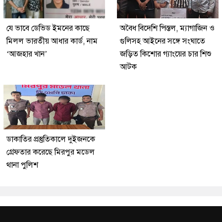
যে ভাবে ডেভিড ইমনের কাছে
অবৈধ বিদেশি পিস্তল, ম্যাগাজিন ও
মিলল ভারতীয় আধার কার্ড, নাম
গুলিসহ আইনের সঙ্গে সংঘাতে
‘আজহার খান’
জড়িত কিশোর গ্যাংয়ের চার শিশু
আটক
ডাকাতির প্রস্তুতিকালে দুইজনকে
গ্রেফতার করেছে মিরপুর মডেল
থানা পুলিশ