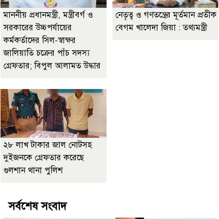
মাননীয় প্রধানমন্ত্রী, মন্ত্রীবর্গ ও
নেতৃত্ব ও গণতন্ত্রের মূর্তমান প্রতীক
সরকারের উচ্চপর্যায়ের
বেগম খালেদা জিয়া : তথ্যমন্ত্রী
কর্মকর্তাদের সিল-স্বাক্ষর
জালিয়াতি চক্রের পাঁচ সদস্য
গ্রেফতার; বিপুল আলামত উদ্ধার
২৮ লাখ টাকার জাল নোটসহ
দুইজনকে গ্রেফতার করেছে
গুলশান থানা পুলিশ
সর্বশেষ সংবাদ