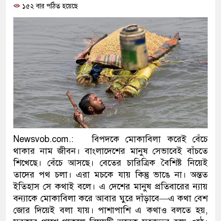
১৫২ বার পঠিত হয়েছে
প্রধানমন্ত্রী
মিরপুর মডেল থানার অভিযানে
মাদক কারবারি গ্রেফতার
২৮ লাখ টাকার জাল নোটসহ দুই
থানা পুলিশ
যেকোনো সময় বেনজীরের প্রত্যাব
নেতৃত্ব ও গণতন্ত্রের মূর্তমান প্র
Newsvob.com.: বিপদকে মোকাবিলা করেই বেঁচে
থাকার নাম জীবন। বাংলাদেশের মানুষ সেভাবেই বাঁচতে
যে ভাবে ডেভিড ইমনের কাছে মি
শিখেছে। বেঁচে আসছে। বেতের চারিত্রিক বৈশিষ্ট নিয়েই
তাদের পথ চলা। এরা মচকে যায় কিন্তু ভাঙে না। অন্তত
‘আজহার খান’
ইতিহাস সে কথাই বলে। এ দেশের মানুষ প্রতিবারের ন্যায়
অবৈধ বিদেশি পিস্তল, ম্যাগাজি
বন্যাকে মোকাবিলা করে আবার ঘুরে দাঁড়াবে—এ কথা বেশ
জোর দিয়েই বলা যায়। পাশাপাশি এ কথাও বলতে হয়,
জড়িত কিশোর গ্যাংয়ের চার শিশু আট