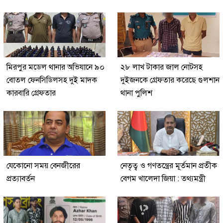
মিরপুর মডেল থানার অভিযানে ৯০
২৮ লাখ টাকার জাল নোটসহ
বোতল ফেনসিডিলসহ দুই মাদক
দুইজনকে গ্রেফতার করেছে গুলশান
কারবারি গ্রেফতার
থানা পুলিশ
যেকোনো সময় বেনজীরের
নেতৃত্ব ও গণতন্ত্রের মূর্তমান প্রতীক
প্রত্যাবর্তন
বেগম খালেদা জিয়া : তথ্যমন্ত্রী