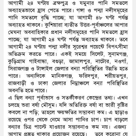
আগামী ২৪ ঘণ্টায় ব্রক্ষপুত্র ও যমুনার পানি সমতলে
অব্যাহতভাবে হ্রাস পেতে পারে। গঙ্গা ও পদ্মা নদীসমূহের
পানি সমতলে বৃদ্ধি পাচ্ছে; যা আগামী ৪৮ ঘণ্টা পর্যন্ত
অব্যাহত থাকবে। কুশিয়ারা ব্যতীত উত্তর-পূর্বাঞ্চলের আপার
মেঘনা অববাহিকার প্রধান নদীসমূহের পানি সমতলে হ্রাস
পাচ্ছে; যা আগামী ২৪ ঘণ্টা পর্যন্ত অব্যাহত থাকবে। তবে
আগামী ২৪ ঘণ্টায় পদ্মা নদীর সুরেশ্বর পয়েন্টে বিপৎসীমা
অতিক্রম করতে পারে। একই সময়ে সিলেট, সুনামগঞ্জ,
কুড়িগ্রাম গাইবান্ধা, বগুড়া, জামালপুর, নাটোর, নওগাঁ,
সিরাজগঞ্জ ও টাঙ্গাইল জেলার বন্যা পরিস্থিতির উন্নতি হতে
পারে। অন্যদিকে মানিকগঞ্জ, ফরিদপুর, শরীয়তপুর,
রাজবাড়ী ও ঢাকা জেলার নিম্নাঞ্চলে বন্যা পরিস্থিতির
অবনতি হতে পারে।
এ ছিল বন্যা পূর্বাভাস ও সতর্কীকরণ কেন্দ্রের তথ্য। এখন
চলছে ভরা বর্ষা মৌসুম। যদি অতিরিক্ত বর্ষা বা ভারী বৃষ্টির
কবলে না পড়ি; তাহলে ক্ষয়ক্ষতির সম্ভাবনা কম। এ ছাড়াও
রয়েছে ওপর থেকে নেমে আসা পানির চাপ। চাপ বাড়লে
বন্যার চিত্র পাল্টে যাওয়ার সম্ভাবনাও কম নয়। এজন্য
আগাম প্রস্তুত থাকার প্রয়োজন রয়েছে। তবে করোনা যে