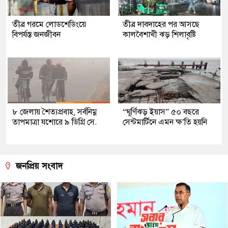
তীব্র গরমে লোডশেডিংয়ে
তীব্র দাবদাহের পর আসছে
বিপর্যস্ত জনজীবন
কালবৈশাখী ঝড় শিলাবৃষ্টি
৮ জেলায় শৈত্যপ্রবাহ, সর্বনিম্ন
“ঘূর্ণিঝড় ইয়াস” ৫০ বছরে
তাপমাত্রা যশোরে ৯ ডিগ্রি সে.
সেন্টমার্টিনে এমন ক্ষ’তি হয়নি
জনপ্রিয় সংবাদ