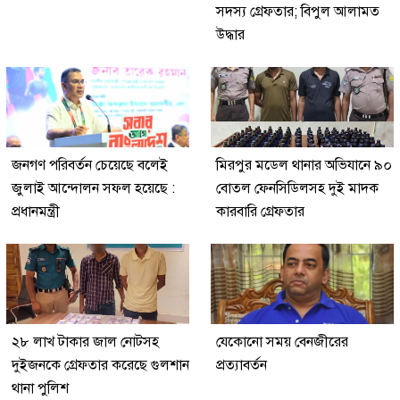
সদস্য গ্রেফতার; বিপুল আলামত
উদ্ধার
জনগণ পরিবর্তন চেয়েছে বলেই
মিরপুর মডেল থানার অভিযানে ৯০
জুলাই আন্দোলন সফল হয়েছে :
বোতল ফেনসিডিলসহ দুই মাদক
প্রধানমন্ত্রী
কারবারি গ্রেফতার
২৮ লাখ টাকার জাল নোটসহ
যেকোনো সময় বেনজীরের
দুইজনকে গ্রেফতার করেছে গুলশান
প্রত্যাবর্তন
থানা পুলিশ