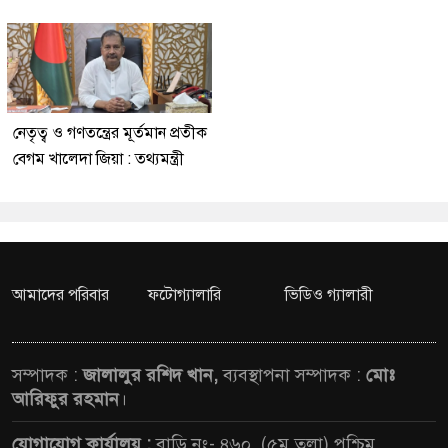
নেতৃত্ব ও গণতন্ত্রের মূর্তমান প্রতীক
বেগম খালেদা জিয়া : তথ্যমন্ত্রী
আমাদের পরিবার
ফটোগ্যালারি
ভিডিও গ্যালারী
সম্পাদক :
জালালুর রশিদ খান,
ব্যবস্থাপনা সম্পাদক :
মোঃ
আরিফুর রহমান
।
যোগাযোগ কার্যালয় :
বাড়ি নং- ৪৬০, (৫ম তলা),পশ্চিম