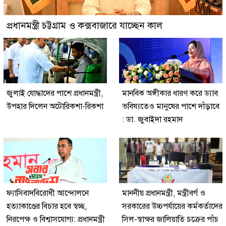
প্রধানমন্ত্রী চট্টগ্রাম ও কক্সবাজারে যাচ্ছেন কাল
জুলাই যোদ্ধাদের পাশে প্রধানমন্ত্রী,
মানবিক অঙ্গীকার ধারণ করে ড্যাব
উপহার দিলেন অটোরিকশা-রিকশা
ভবিষ্যতেও মানুষের পাশে দাঁড়াবে
: ডা. জুবাইদা রহমান
ফ্যাসিবাদবিরোধী আন্দোলনে
মাননীয় প্রধানমন্ত্রী, মন্ত্রীবর্গ ও
হত্যাকাণ্ডের বিচার হবে স্বচ্ছ,
সরকারের উচ্চপর্যায়ের কর্মকর্তাদের
নিরপেক্ষ ও বিশ্বাসযোগ্য: প্রধানমন্ত্রী
সিল-স্বাক্ষর জালিয়াতি চক্রের পাঁচ