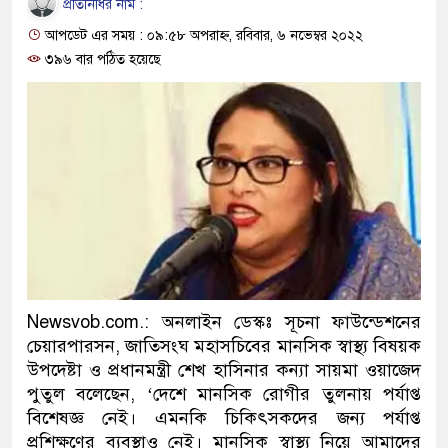
প্রতিনিধির নাম :
ও বিশ্বাসযোগ্য: প্রধানমন্ত্রী
আপডেট এর সময় : ০৯:৫৮ অপরাহ্ন, রবিবার, ৬ নভেম্বর ২০২২
মাননীয় প্রধানমন্ত্রী, মন্ত্রীবর্গ ও
৩৯৬ বার পঠিত হয়েছে
সিল-স্বাক্ষর জালিয়াতি চক্রের পাঁচ স
উদ্ধার
জনগণ পরিবর্তন চেয়েছে বলেই 
প্রধানমন্ত্রী
মিরপুর মডেল থানার অভিযানে 
মাদক কারবারি গ্রেফতার
Newsvob.com.: অনলাইন ডেস্কঃ সূচনা ফাউন্ডেশনের
চেয়ারপারসন, জাতিসংঘ মহাসচিবের মানসিক স্বাস্থ্য বিষয়ক
২৮ লাখ টাকার জাল নোটসহ দুই
উপদেষ্টা ও প্রধানমন্ত্রী শেখ হাসিনার কন্যা সায়মা ওয়াজেদ
পুতুল বলেছেন, ‘দেশে মানসিক রোগীর তুলনায় পর্যাপ্ত
থানা পুলিশ
বিশেষজ্ঞ নেই। এমনকি চিকিৎসকদের জন্য পর্যাপ্ত
যেকোনো সময় বেনজীরের প্রত্যাব
প্রশিক্ষণের ব্যবস্থাও নেই। মানসিক স্বাস্থ্য নিয়ে আমাদের