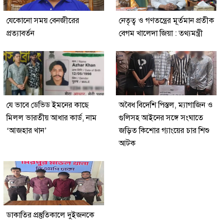
যেকোনো সময় বেনজীরের
নেতৃত্ব ও গণতন্ত্রের মূর্তমান প্রতীক
প্রত্যাবর্তন
বেগম খালেদা জিয়া : তথ্যমন্ত্রী
যে ভাবে ডেভিড ইমনের কাছে
অবৈধ বিদেশি পিস্তল, ম্যাগাজিন ও
মিলল ভারতীয় আধার কার্ড, নাম
গুলিসহ আইনের সঙ্গে সংঘাতে
‘আজহার খান’
জড়িত কিশোর গ্যাংয়ের চার শিশু
আটক
ডাকাতির প্রস্তুতিকালে দুইজনকে