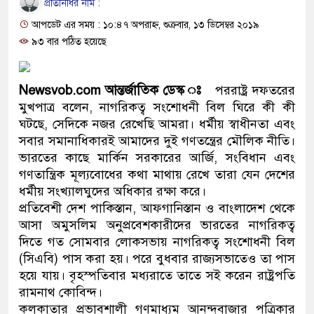
প্রতিনিধির নাম :
প্রধানমন্ত্রী
আপডেট এর সময় : ১০:৪৭ অপরাহ্ন, শুক্রবার, ১৩ ডিসেম্বর ২০১৯
মিরপুর মডেল থানার অভিযানে 
৯৩ বার পঠিত হয়েছে
মাদক কারবারি গ্রেফতার
Newsvob.com আন্তর্জাতিক ডেস্ক ঃ
পররাষ্ট্র দফতরের
২৮ লাখ টাকার জাল নোটসহ দুইজ
মুখপাত্র বলেন, নাগরিকত্ব সংশোধনী বিল ঘিরে কী কী
ঘটছে, সেদিকে নজর রেখেছি আমরা। ধর্মীয় স্বাধীনতা এবং
থানা পুলিশ
সবার সমানাধিকারই আমাদের দুই গণতন্ত্রের মৌলিক নীতি।
ভারতের কাছে মার্কিন সরকারের আর্জি, সংবিধান এবং
যেকোনো সময় বেনজীরের প্রত্যাবর
গণতান্ত্রিক মূল্যবোধের কথা মাথায় রেখে তারা যেন দেশের
নেতৃত্ব ও গণতন্ত্রের মূর্তমান প্রত
ধর্মীয় সংখ্যালঘুদের অধিকার রক্ষা করে।
প্রতিবেশী দেশ পাকিস্তান, আফগানিস্তান ও বাংলাদেশ থেকে
যে ভাবে ডেভিড ইমনের কাছে মিল
আসা অমুসলিম অনুপ্রবেশকারীদের ভারতের নাগরিকত্ব
দিতে গত সোমবার লোকসভায় নাগরিকত্ব সংশোধনী বিল
‘আজহার খান’
(সিএবি) পাস করা হয়। পরে বুধবার রাজ্যসভাতেও তা পাস
হয়ে যায়। বৃহস্পতিবার মধ্যরাতে তাতে সই করেন রাষ্ট্রপতি
অবৈধ বিদেশি পিস্তল, ম্যাগাজিন
রামনাথ কোবিন্দ।
জড়িত কিশোর গ্যাংয়ের চার শিশু আটক
কলকাতার প্রভাবশালী গণমাধ্যম আনন্দবাজার পত্রিকার