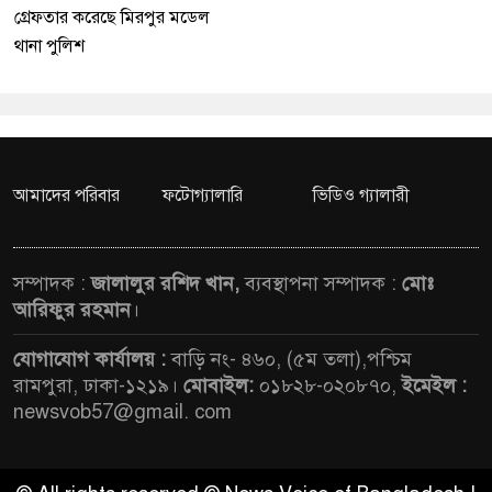
গ্রেফতার করেছে মিরপুর মডেল
থানা পুলিশ
আমাদের পরিবার
ফটোগ্যালারি
ভিডিও গ্যালারী
সম্পাদক :
জালালুর রশিদ খান,
ব্যবস্থাপনা সম্পাদক :
মোঃ
আরিফুর রহমান
।
যোগাযোগ কার্যালয় :
বাড়ি নং- ৪৬০, (৫ম তলা),পশ্চিম
রামপুরা, ঢাকা-১২১৯।
মোবাইল:
০১৮২৮-০২০৮৭০,
ইমেইল :
newsvob57@gmail. com