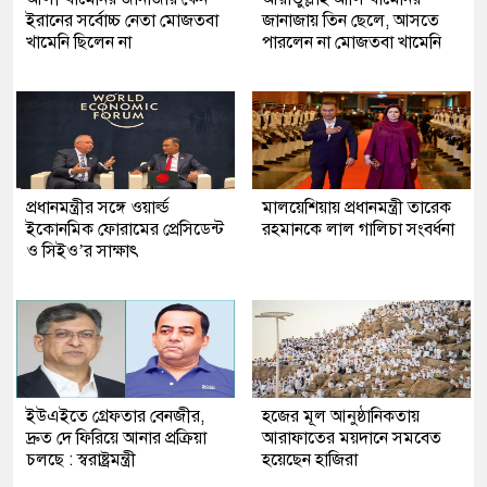
ইরানের সর্বোচ্চ নেতা মোজতবা
জানাজায় তিন ছেলে, আসতে
খামেনি ছিলেন না
পারলেন না মোজতবা খামেনি
প্রধানমন্ত্রীর সঙ্গে ওয়ার্ল্ড
মালয়েশিয়ায় প্রধানমন্ত্রী তারেক
ইকোনমিক ফোরামের প্রেসিডেন্ট
রহমানকে লাল গালিচা সংবর্ধনা
ও সিইও’র সাক্ষাৎ
ইউএইতে গ্রেফতার বেনজীর,
হজের মূল আনুষ্ঠানিকতায়
দ্রুত দে ফিরিয়ে আনার প্রক্রিয়া
আরাফাতের ময়দানে সমবেত
চলছে : স্বরাষ্ট্রমন্ত্রী
হয়েছেন হাজিরা