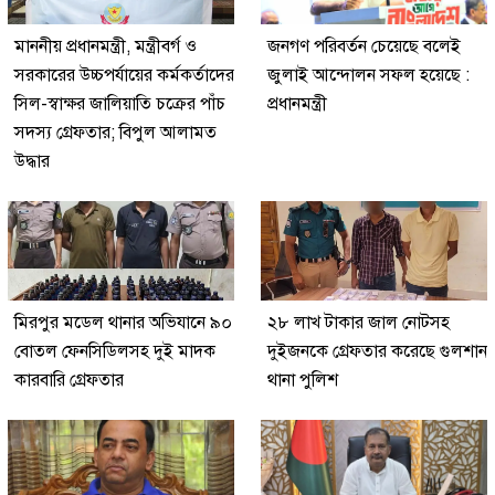
মাননীয় প্রধানমন্ত্রী, মন্ত্রীবর্গ ও
জনগণ পরিবর্তন চেয়েছে বলেই
সরকারের উচ্চপর্যায়ের কর্মকর্তাদের
জুলাই আন্দোলন সফল হয়েছে :
সিল-স্বাক্ষর জালিয়াতি চক্রের পাঁচ
প্রধানমন্ত্রী
সদস্য গ্রেফতার; বিপুল আলামত
উদ্ধার
মিরপুর মডেল থানার অভিযানে ৯০
২৮ লাখ টাকার জাল নোটসহ
বোতল ফেনসিডিলসহ দুই মাদক
দুইজনকে গ্রেফতার করেছে গুলশান
কারবারি গ্রেফতার
থানা পুলিশ