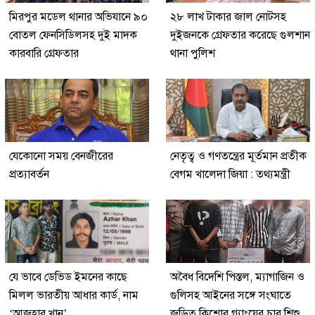
মিরপুর মডেল থানার অভিযানে ৯০
২৮ লাখ টাকার জাল নোটসহ
বোতল ফেনসিডিলসহ দুই মাদক
দুইজনকে গ্রেফতার করেছে গুলশান
কারবারি গ্রেফতার
থানা পুলিশ
যেকোনো সময় বেনজীরের
নেতৃত্ব ও গণতন্ত্রের মূর্তমান প্রতীক
প্রত্যাবর্তন
বেগম খালেদা জিয়া : তথ্যমন্ত্রী
যে ভাবে ডেভিড ইমনের কাছে
অবৈধ বিদেশি পিস্তল, ম্যাগাজিন ও
মিলল ভারতীয় আধার কার্ড, নাম
গুলিসহ আইনের সঙ্গে সংঘাতে
‘আজহার খান’
জড়িত কিশোর গ্যাংয়ের চার শিশু