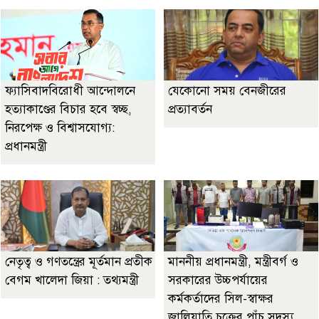
ফ্যাসিবাদবিরোধী আন্দোলনে
যেকোনো সময় বেনজীরের
হত্যাকাণ্ডের বিচার হবে স্বচ্ছ,
প্রত্যাবর্তন
নিরপেক্ষ ও বিশ্বাসযোগ্য:
প্রধানমন্ত্রী
নেতৃত্ব ও গণতন্ত্রের মূর্তমান প্রতীক
মাননীয় প্রধানমন্ত্রী, মন্ত্রীবর্গ ও
বেগম খালেদা জিয়া : তথ্যমন্ত্রী
সরকারের উচ্চপর্যায়ের
কর্মকর্তাদের সিল-স্বাক্ষর
জালিয়াতি চক্রের পাঁচ সদস্য