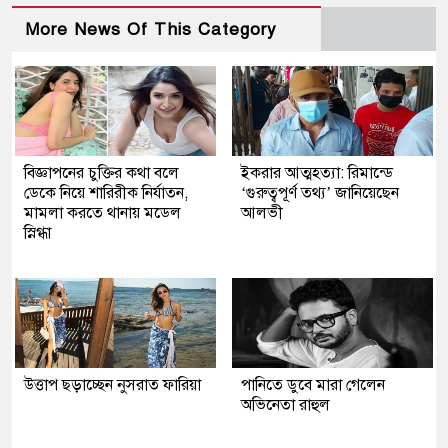
More News Of This Category
বিজ্ঞাপনের চুক্তির কথা বলে
ইকরার আত্মহত্যা: রিমান্ডে
ডেকে নিয়ে শারিরীক নির্যাতন,
‘গুরুত্বপূর্ণ তথ্য’ জানিয়েছেন
মামলা করতে থানায় মডেল
আলভী
স্নিগ্ধা
উত্তাপ ছড়াচ্ছেন নুসরাত ফারিয়া
পানিতে ডুবে মারা গেলেন
অভিনেতা রাহুল