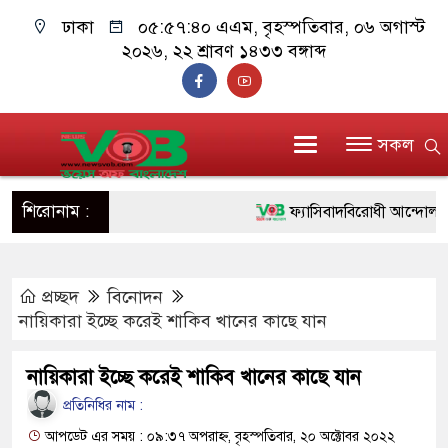
ঢাকা
০৫:৫৭:৪০ এএম
, বৃহস্পতিবার, ০৬ অগাস্ট
২০২৬, ২২ শ্রাবণ ১৪৩৩ বঙ্গাব্দ
সকল
শিরোনাম :
ফ্যাসিবাদবিরোধী আন্দোলনে হত্যা
ও বিশ্বাসযোগ্য: প্রধানমন্ত্রী
প্রচ্ছদ
বিনোদন
মাননীয় প্রধানমন্ত্রী, মন্ত্রীবর্গ 
নায়িকারা ইচ্ছে করেই শাকিব খানের কাছে যান
সিল-স্বাক্ষর জালিয়াতি চক্রের পাঁচ 
নায়িকারা ইচ্ছে করেই শাকিব খানের কাছে যান
উদ্ধার
প্রতিনিধির নাম :
জনগণ পরিবর্তন চেয়েছে বলেই
আপডেট এর সময় : ০৯:৩৭ অপরাহ্ন, বৃহস্পতিবার, ২০ অক্টোবর ২০২২