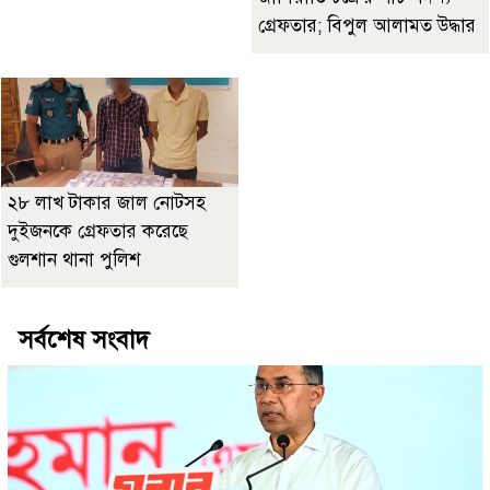
গ্রেফতার; বিপুল আলামত উদ্ধার
২৮ লাখ টাকার জাল নোটসহ
দুইজনকে গ্রেফতার করেছে
গুলশান থানা পুলিশ
সর্বশেষ সংবাদ