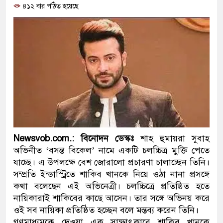
৪১২ বার পঠিত হয়েছে
প্রধানমন্ত্রী
মিরপুর মডেল থানার অভিযানে
মাদক কারবারি গ্রেফতার
২৮ লাখ টাকার জাল নোটসহ দু
থানা পুলিশ
যেকোনো সময় বেনজীরের প্রত্যা
নেতৃত্ব ও গণতন্ত্রের মূর্তমান প্র
Newsvob.com.: বিনোদন ডেস্কঃ
শাহ হুমায়রা সুবাহ
অভিনীত ‘বসন্ত বিকেল’ নামে একটি চলচ্চিত্র মুক্তি পেতে
যে ভাবে ডেভিড ইমনের কাছে ম
যাচ্ছে। এ উপলক্ষে বেশ জোরালো প্রচারণা চালাচ্ছেন তিনি।
সম্প্রতি ইন্ডাস্ট্রিতে শাকিব খানকে নিয়ে ওঠা নানা প্রসঙ্গে
‘আজহার খান’
কথা বলেছেন এই অভিনেত্রী। চলচ্চিত্রে প্রতিষ্ঠিত হতে
অবৈধ বিদেশি পিস্তল, ম্যাগাজি
নায়িকারাই শাকিবের কাছে আসেন। তার সঙ্গে অভিনয় করে
ওই সব নায়িকা প্রতিষ্ঠিত হচ্ছেন বলে মন্তব্য করেন তিনি।
জড়িত কিশোর গ্যাংয়ের চার শিশু আ
গণমাধ্যমকে দেওয়া এক সাক্ষাৎকারে শাকিব খানকে