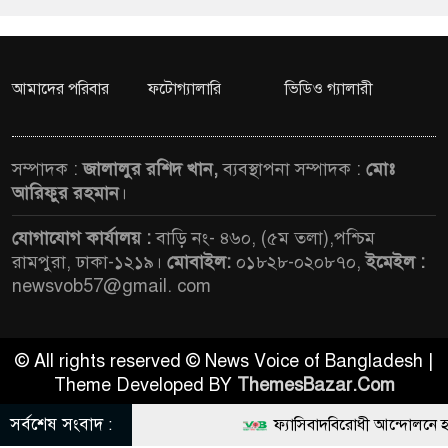
আমাদের পরিবার
ফটোগ্যালারি
ভিডিও গ্যালারী
সম্পাদক :
জালালুর রশিদ খান,
ব্যবস্থাপনা সম্পাদক :
মোঃ
আরিফুর রহমান
।
যোগাযোগ কার্যালয় :
বাড়ি নং- ৪৬০, (৫ম তলা),পশ্চিম
রামপুরা, ঢাকা-১২১৯।
মোবাইল:
০১৮২৮-০২০৮৭০,
ইমেইল :
newsvob57@gmail. com
© All rights reserved © News Voice of Bangladesh |
Theme Developed BY
ThemesBazar.Com
সর্বশেষ সংবাদ :
ফ্যাসিবাদবিরোধী আন্দোলনে হত্যাকা