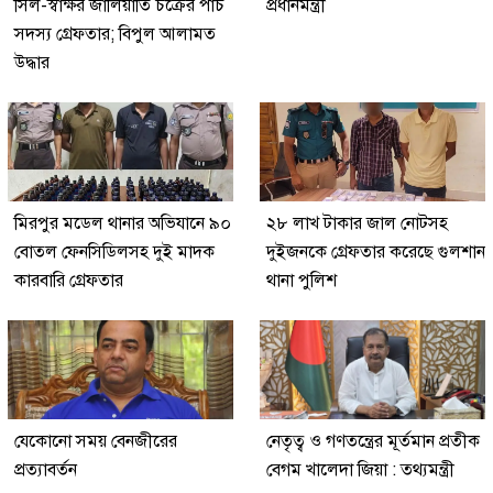
সিল-স্বাক্ষর জালিয়াতি চক্রের পাঁচ
প্রধানমন্ত্রী
সদস্য গ্রেফতার; বিপুল আলামত
উদ্ধার
মিরপুর মডেল থানার অভিযানে ৯০
২৮ লাখ টাকার জাল নোটসহ
বোতল ফেনসিডিলসহ দুই মাদক
দুইজনকে গ্রেফতার করেছে গুলশান
কারবারি গ্রেফতার
থানা পুলিশ
যেকোনো সময় বেনজীরের
নেতৃত্ব ও গণতন্ত্রের মূর্তমান প্রতীক
প্রত্যাবর্তন
বেগম খালেদা জিয়া : তথ্যমন্ত্রী