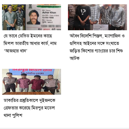
যে ভাবে ডেভিড ইমনের কাছে
অবৈধ বিদেশি পিস্তল, ম্যাগাজিন ও
মিলল ভারতীয় আধার কার্ড, নাম
গুলিসহ আইনের সঙ্গে সংঘাতে
‘আজহার খান’
জড়িত কিশোর গ্যাংয়ের চার শিশু
আটক
ডাকাতির প্রস্তুতিকালে দুইজনকে
গ্রেফতার করেছে মিরপুর মডেল
থানা পুলিশ