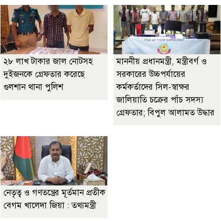
২৮ লাখ টাকার জাল নোটসহ
মাননীয় প্রধানমন্ত্রী, মন্ত্রীবর্গ ও
দুইজনকে গ্রেফতার করেছে
সরকারের উচ্চপর্যায়ের
গুলশান থানা পুলিশ
কর্মকর্তাদের সিল-স্বাক্ষর
জালিয়াতি চক্রের পাঁচ সদস্য
গ্রেফতার; বিপুল আলামত উদ্ধার
নেতৃত্ব ও গণতন্ত্রের মূর্তমান প্রতীক
বেগম খালেদা জিয়া : তথ্যমন্ত্রী