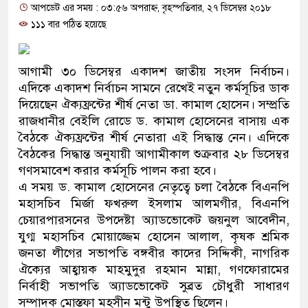
আপডেট এর সময় : ০৩:৫৬ অপরাহ্ন, বৃহস্পতিবার, ২৭ ডিসেম্বর ২০১৮
প্রধানমন্ত্রী
১১১ বার পঠিত হয়েছে
মিরপুর মডেল থানার অভিযানে ৯০
মাদক কারবারি গ্রেফতার
আগামী ৩০ ডিসেম্বর একাদশ জাতীয় সংসদ নির্বাচন।
এদিকে একাদশ নির্বাচন সামনে রেখেই নতুন কর্মসূচির ডাক
২৮ লাখ টাকার জাল নোটসহ দুইজন
দিয়েছেন ঐক্যফ্রন্টের শীর্ষ নেতা ডা. কামাল হোসেন। সম্প্রতি
রাজধানীর বেইলি রোডে ড. কামাল হোসেনের বাসায় এক
থানা পুলিশ
বৈঠকে ঐক্যফ্রন্টের শীর্ষ নেতারা এই সিদ্ধান্ত নেন। এদিকে
বৈঠকের সিদ্ধান্ত অনুযায়ী আগামীকাল শুক্রবার ২৮ ডিসেম্বর
যেকোনো সময় বেনজীরের প্রত্যাবর্
গণসমাবেশ করার কর্মসূচি পালন করা হবে।
নেতৃত্ব ও গণতন্ত্রের মূর্তমান প্রতীক
এ সময় ড. কামাল হোসেনের নেতৃত্বে চলা বৈঠকে বিএনপি
মহাসচিব মির্জা ফখরুল ইসলাম আলমগীর, বিএনপি
যে ভাবে ডেভিড ইমনের কাছে মিলল
চেয়ারপারসনের উপদেষ্টা অ্যাডভোকেট জয়নুল আবেদীন,
যুগ্ম মহাসচিব মোয়াজ্জেম হোসেন আলাল, কৃষক শ্রমিক
‘আজহার খান’
জনতা লীগের সভাপতি বঙ্গবীর কাদের সিদ্দিকী, নাগরিক
ঐক্যের আহ্বায়ক মাহমুদুর রহমান মান্না, গণফোরামের
অবৈধ বিদেশি পিস্তল, ম্যাগাজিন ও
নির্বাহী সভাপতি অ্যাডভোকেট সুব্রত চৌধুরী সাধারণ
জড়িত কিশোর গ্যাংয়ের চার শিশু আটক
সম্পাদক মোস্তফা মহসীন মন্টু উপস্থিত ছিলেন।