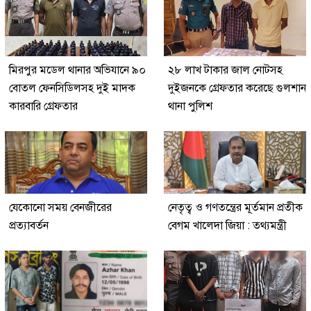
মিরপুর মডেল থানার অভিযানে ৯০
২৮ লাখ টাকার জাল নোটসহ
বোতল ফেনসিডিলসহ দুই মাদক
দুইজনকে গ্রেফতার করেছে গুলশান
কারবারি গ্রেফতার
থানা পুলিশ
যেকোনো সময় বেনজীরের
নেতৃত্ব ও গণতন্ত্রের মূর্তমান প্রতীক
প্রত্যাবর্তন
বেগম খালেদা জিয়া : তথ্যমন্ত্রী