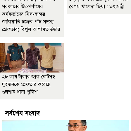
সরকারের উচ্চপর্যায়ের
বেগম খালেদা জিয়া : তথ্যমন্ত্রী
কর্মকর্তাদের সিল-স্বাক্ষর
জালিয়াতি চক্রের পাঁচ সদস্য
গ্রেফতার; বিপুল আলামত উদ্ধার
২৮ লাখ টাকার জাল নোটসহ
দুইজনকে গ্রেফতার করেছে
গুলশান থানা পুলিশ
সর্বশেষ সংবাদ