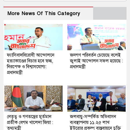
More News Of This Category
ফ্যাসিবাদবিরোধী আন্দোলনে
জনগণ পরিবর্তন চেয়েছে বলেই
হত্যাকাণ্ডের বিচার হবে স্বচ্ছ,
জুলাই আন্দোলন সফল হয়েছে :
নিরপেক্ষ ও বিশ্বাসযোগ্য:
প্রধানমন্ত্রী
প্রধানমন্ত্রী
নেতৃত্ব ও গণতন্ত্রের মূর্তমান
জলবায়ু-সম্পর্কিত অভিবাসন
প্রতীক বেগম খালেদা জিয়া :
ব্যবস্থাপনায় ১১.২৫ লাখ
তথ্যমন্ত্রী
ইউরোর প্রকল্প বাস্তবায়নে চুক্তি