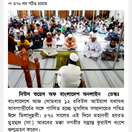
৩৭৬ বার পঠিত হয়েছে
প্রধানমন্ত্রী
মিরপুর মডেল থানার অভিযানে
মাদক কারবারি গ্রেফতার
২৮ লাখ টাকার জাল নোটসহ দুই
থানা পুলিশ
যেকোনো সময় বেনজীরের প্রত্যাব
নেতৃত্ব ও গণতন্ত্রের মূর্তমান প্র
যে ভাবে ডেভিড ইমনের কাছে ম
নিউস ভয়েস অফ বাংলাদেশ অনলাইন ডেস্কঃ
বাংলাদেশে আজ সোমবার ১২ রবিউল আউয়াল যথাযথ
‘আজহার খান’
ভাবগাম্ভীর্যের সঙ্গে পালিত হচ্ছে মুসলিম সম্প্রদায়ের পবিত্র
ঈদে মিলাদুন্নবী। ৫৭০ সালের এই দিনে মহানবী হযরত
অবৈধ বিদেশি পিস্তল, ম্যাগাজি
মুহম্মদ (সা.) আরবের মক্কা নগরীর সম্ভ্রান্ত কুরাইশ বংশে
জড়িত কিশোর গ্যাংয়ের চার শিশু আট
জন্মগ্রহণ করেন।