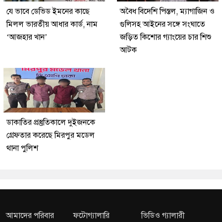
যে ভাবে ডেভিড ইমনের কাছে
অবৈধ বিদেশি পিস্তল, ম্যাগাজিন ও
মিলল ভারতীয় আধার কার্ড, নাম
গুলিসহ আইনের সঙ্গে সংঘাতে
‘আজহার খান’
জড়িত কিশোর গ্যাংয়ের চার শিশু
আটক
ডাকাতির প্রস্তুতিকালে দুইজনকে
গ্রেফতার করেছে মিরপুর মডেল
থানা পুলিশ
আমাদের পরিবার
ফটোগ্যালারি
ভিডিও গ্যালারী