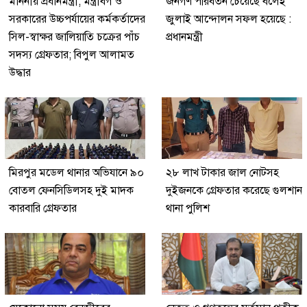
মাননীয় প্রধানমন্ত্রী, মন্ত্রীবর্গ ও
জনগণ পরিবর্তন চেয়েছে বলেই
সরকারের উচ্চপর্যায়ের কর্মকর্তাদের
জুলাই আন্দোলন সফল হয়েছে :
সিল-স্বাক্ষর জালিয়াতি চক্রের পাঁচ
প্রধানমন্ত্রী
সদস্য গ্রেফতার; বিপুল আলামত
উদ্ধার
মিরপুর মডেল থানার অভিযানে ৯০
২৮ লাখ টাকার জাল নোটসহ
বোতল ফেনসিডিলসহ দুই মাদক
দুইজনকে গ্রেফতার করেছে গুলশান
কারবারি গ্রেফতার
থানা পুলিশ