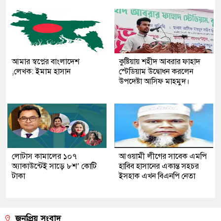
আমার স্বপ্নের বাংলাদেশ
কুষ্টিয়ায় শহীদ আবরার ফাহাদ
,লেখক: ইমাম হাসান
স্টেডিয়াম উদ্বোধন করলেন
উপদেষ্টা আসিফ মাহমুদ।
লোটাস কামালের ১০৭
আওয়ামী লীগের সাবেক এমপি
অ্যাকাউন্টেই সাড়ে ৮শ’ কোটি
হাবিব হাসানের একান্ত সহচর
টাকা
ইসহাক এখন বিএনপি নেতা
জনপ্রিয় সংবাদ