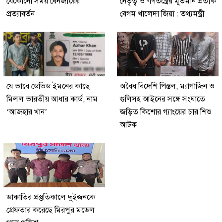
যেকোনো সময় বেনজীরের
নেতৃত্ব ও গণতন্ত্রের মূর্তমান প্রতীক
প্রত্যাবর্তন
বেগম খালেদা জিয়া : তথ্যমন্ত্রী
যে ভাবে ডেভিড ইমনের কাছে
অবৈধ বিদেশি পিস্তল, ম্যাগাজিন ও
মিলল ভারতীয় আধার কার্ড, নাম
গুলিসহ আইনের সঙ্গে সংঘাতে
‘আজহার খান’
জড়িত কিশোর গ্যাংয়ের চার শিশু
আটক
ডাকাতির প্রস্তুতিকালে দুইজনকে
গ্রেফতার করেছে মিরপুর মডেল