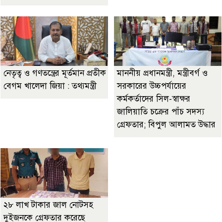
নেতৃত্ব ও গণতন্ত্রের মূর্তমান প্রতীক
মাননীয় প্রধানমন্ত্রী, মন্ত্রীবর্গ ও
বেগম খালেদা জিয়া : তথ্যমন্ত্রী
সরকারের উচ্চপর্যায়ের
কর্মকর্তাদের সিল-স্বাক্ষর
জালিয়াতি চক্রের পাঁচ সদস্য
গ্রেফতার; বিপুল আলামত উদ্ধার
২৮ লাখ টাকার জাল নোটসহ
দুইজনকে গ্রেফতার করেছে