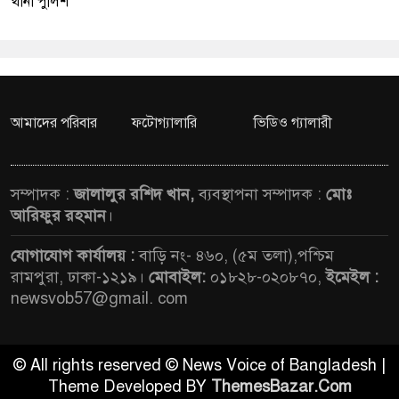
থানা পুলিশ
আমাদের পরিবার
ফটোগ্যালারি
ভিডিও গ্যালারী
সম্পাদক :
জালালুর রশিদ খান,
ব্যবস্থাপনা সম্পাদক :
মোঃ
আরিফুর রহমান
।
যোগাযোগ কার্যালয় :
বাড়ি নং- ৪৬০, (৫ম তলা),পশ্চিম
রামপুরা, ঢাকা-১২১৯।
মোবাইল:
০১৮২৮-০২০৮৭০,
ইমেইল :
newsvob57@gmail. com
© All rights reserved © News Voice of Bangladesh |
Theme Developed BY
ThemesBazar.Com