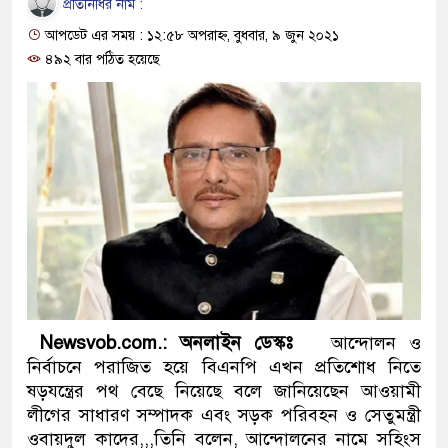
প্রতিনিধির নাম :
প্রধানমন্ত্রী
আপডেট এর সময় : ১২:৫৮ অপরাহ্ন, বুধবার, ৯ জুন ২০২১
মিরপুর মডেল থানার অভিযানে
৪৯২ বার পঠিত হয়েছে
মাদক কারবারি গ্রেফতার
২৮ লাখ টাকার জাল নোটসহ দু
থানা পুলিশ
যেকোনো সময় বেনজীরের প্রত্যা
নেতৃত্ব ও গণতন্ত্রের মূর্তমান প্র
যে ভাবে ডেভিড ইমনের কাছে ম
Newsvob.com.: অনলাইন ডেস্কঃ
আন্দোলন ও
‘আজহার খান’
নির্বাচনে পরাজিত হয়ে বিএনপি এখন প্রতিশোধ নিতে
ষড়যন্ত্রের পথ বেছে নিয়েছে বলে জানিয়েছেন আওয়ামী
অবৈধ বিদেশি পিস্তল, ম্যাগাজি
লীগের সাধারণ সম্পাদক এবং সড়ক পরিবহন ও সেতুমন্ত্রী
ওবায়দুল কাদের,,,তিনি বলেন, আন্দোলনের নামে সহিংস
জড়িত কিশোর গ্যাংয়ের চার শিশু আ