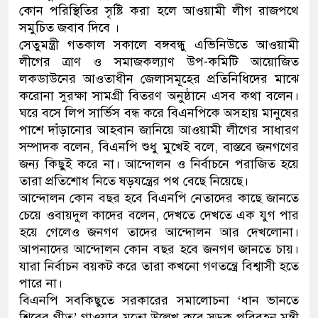
কোন পরিস্থিতির সৃষ্টি করা হলে আওয়ামী লীগ রাজপথে
ডাকাতির প্রস্তুতিকালে দুইজনক
সমুচিত জবাব দিবে ।
সেতুমন্ত্রী গতকাল সকালে বঙ্গবন্ধু এভিনিউতে আওয়ামী
থানা পুলিশ
লীগের ত্রাণ ও সমাজকল্যাণ উপ-কমিটি আয়োজিত
লকডাউনের আওতাধীন জেলাসমূহের প্রতিনিধিদের মাঝে
করোনা সুরক্ষা সামগ্রী বিতরণ অনুষ্ঠানে এসব কথা বলেন।
ঘরে বসে লিপ সার্ভিস বন্ধ করে বিএনপিকে অসহায় মানুষের
পাশে দাঁড়ানোর আহবান জানিয়ে আওয়ামী লীগের সাধারণ
সম্পাদক বলেন, বিএনপি শুধু মুখেই বলে, বাস্তবে জনগণের
জন্য কিছুই করে না। আন্দোলন ও নির্বাচনে পরাজিত হয়ে
তারা প্রতিশোধ নিতে ষড়যন্ত্রের পথ বেছে নিয়েছে।
আন্দোলন কোন বছর হবে বিএনপি নেতাদের কাছে জানতে
চেয়ে ওবায়দুল কাদের বলেন, দেখতে দেখতে এক যুগ পার
হয়ে গেলেও জনগণ তাদের আন্দোলন আর দেখলোনা।
আপনাদের আন্দোলন কোন বছর হবে জনগণ জানতে চায়।
যারা নির্বাচন বয়কট করে তারা কখনো গণতন্ত্রে বিশ্বাসী হতে
পারে না।
বিএনপি সবকিছুতে সরকারের সমালোচনা ‘ধান ভানতে
শিবের গীত’ গাওয়ার মতো উল্লেখ করে সড়ক পরিবহন মন্ত্রী