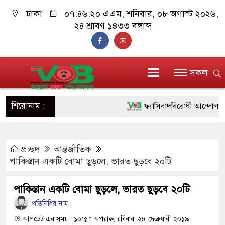
ঢাকা
০৭:৪৬:২১ এএম
, শনিবার, ০৮ অগাস্ট ২০২৬,
২৪ শ্রাবণ ১৪৩৩ বঙ্গাব্দ
সকল
শিরোনাম :
ফ্যাসিবাদবিরোধী আন্দোলনে হত্যাক
ও বিশ্বাসযোগ্য: প্রধানমন্ত্রী
প্রচ্ছদ
আন্তর্জাতিক
মাননীয় প্রধানমন্ত্রী, মন্ত্রীবর্গ 
পাকিস্তান একটি বোমা ছুড়লে, ভারত ছুড়বে ২০টি
সিল-স্বাক্ষর জালিয়াতি চক্রের পাঁচ 
পাকিস্তান একটি বোমা ছুড়লে, ভারত ছুড়বে ২০টি
উদ্ধার
প্রতিনিধির নাম :
জনগণ পরিবর্তন চেয়েছে বলেই
আপডেট এর সময় : ১০:৫৭ অপরাহ্ন, রবিবার, ২৪ ফেব্রুয়ারী ২০১৯