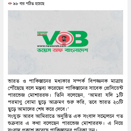
৯৮ বার পঠিত হয়েছে
প্রধানমন্ত্রী
মিরপুর মডেল থানার অভিযানে
মাদক কারবারি গ্রেফতার
২৮ লাখ টাকার জাল নোটসহ দু
থানা পুলিশ
যেকোনো সময় বেনজীরের প্রত্যা
নেতৃত্ব ও গণতন্ত্রের মূর্তমান প্র
ভারত ও পাকিস্তানের মধ্যকার সম্পর্ক বিপজ্জনক মাত্রায়
পৌঁছেছে বলে মন্তব্য করেছেন পাকিস্তানের সাবেক প্রেসিডেন্ট
যে ভাবে ডেভিড ইমনের কাছে ম
পারভেজ মোশাররফ। তিনি বলেছেন, ‘আমরা যদি ১টি
পরমাণু বোমা ছুড়ে আক্রমণ শুরু করি, তবে ভারত ২০টি
‘আজহার খান’
ছুড়ে আমাদের শেষ করে দেবে।’
সংযুক্ত আরব আমিরাতে অনুষ্ঠিত এক সংবাদ সম্মেলনে গত
অবৈধ বিদেশি পিস্তল, ম্যাগাজি
শুক্রবার এ কথা বলেছেন পারভেজ মোশাররফ। এ নিয়ে
জড়িত কিশোর গ্যাংয়ের চার শিশু আ
সংবাদ প্রকাশ করেছে পাকিস্তানের পত্রিকা ডন।