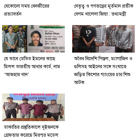
যেকোনো সময় বেনজীরের
নেতৃত্ব ও গণতন্ত্রের মূর্তমান প্রতীক
প্রত্যাবর্তন
বেগম খালেদা জিয়া : তথ্যমন্ত্রী
যে ভাবে ডেভিড ইমনের কাছে
অবৈধ বিদেশি পিস্তল, ম্যাগাজিন ও
মিলল ভারতীয় আধার কার্ড, নাম
গুলিসহ আইনের সঙ্গে সংঘাতে
‘আজহার খান’
জড়িত কিশোর গ্যাংয়ের চার শিশু
আটক
ডাকাতির প্রস্তুতিকালে দুইজনকে
গ্রেফতার করেছে মিরপুর মডেল