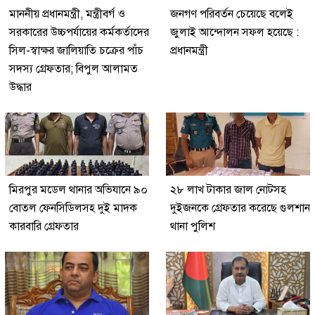
মাননীয় প্রধানমন্ত্রী, মন্ত্রীবর্গ ও
জনগণ পরিবর্তন চেয়েছে বলেই
সরকারের উচ্চপর্যায়ের কর্মকর্তাদের
জুলাই আন্দোলন সফল হয়েছে :
সিল-স্বাক্ষর জালিয়াতি চক্রের পাঁচ
প্রধানমন্ত্রী
সদস্য গ্রেফতার; বিপুল আলামত
উদ্ধার
মিরপুর মডেল থানার অভিযানে ৯০
২৮ লাখ টাকার জাল নোটসহ
বোতল ফেনসিডিলসহ দুই মাদক
দুইজনকে গ্রেফতার করেছে গুলশান
কারবারি গ্রেফতার
থানা পুলিশ