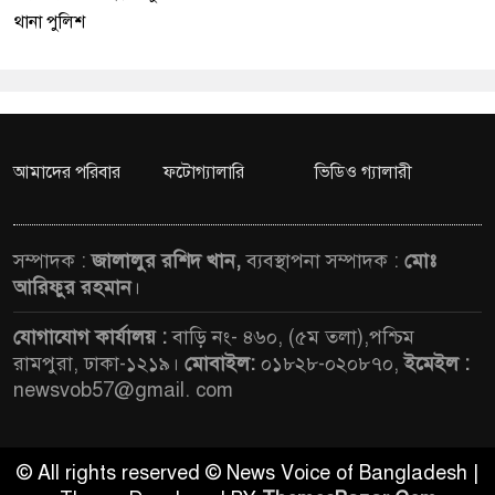
থানা পুলিশ
আমাদের পরিবার
ফটোগ্যালারি
ভিডিও গ্যালারী
সম্পাদক :
জালালুর রশিদ খান,
ব্যবস্থাপনা সম্পাদক :
মোঃ
আরিফুর রহমান
।
যোগাযোগ কার্যালয় :
বাড়ি নং- ৪৬০, (৫ম তলা),পশ্চিম
রামপুরা, ঢাকা-১২১৯।
মোবাইল:
০১৮২৮-০২০৮৭০,
ইমেইল :
newsvob57@gmail. com
© All rights reserved © News Voice of Bangladesh |