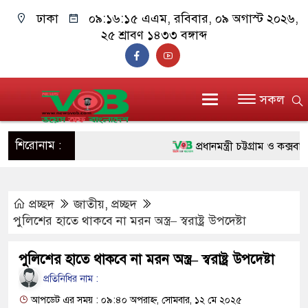
ঢাকা
০৯:১৬:১৬ এএম
, রবিবার, ০৯ অগাস্ট ২০২৬,
২৫ শ্রাবণ ১৪৩৩ বঙ্গাব্দ
সকল
শিরোনাম :
প্রধানমন্ত্রী চট্টগ্রাম ও কক্সবাজার
জুলাই যোদ্ধাদের পাশে প্রধানমন্ত
প্রচ্ছদ
জাতীয়
,
প্রচ্ছদ
রিকশা
পুলিশের হাতে থাকবে না মরন অস্ত্র– স্বরাষ্ট্র উপদেষ্টা
মানবিক অঙ্গীকার ধারণ করে ড্যা
পুলিশের হাতে থাকবে না মরন অস্ত্র– স্বরাষ্ট্র উপদেষ্টা
দাঁড়াবে : ডা. জুবাইদা রহমান
প্রতিনিধির নাম :
ফ্যাসিবাদবিরোধী আন্দোলনে হত্যাকা
আপডেট এর সময় : ০৯:৪০ অপরাহ্ন, সোমবার, ১২ মে ২০২৫