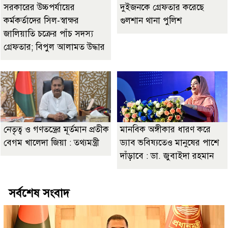
সরকারের উচ্চপর্যায়ের
দুইজনকে গ্রেফতার করেছে
কর্মকর্তাদের সিল-স্বাক্ষর
গুলশান থানা পুলিশ
জালিয়াতি চক্রের পাঁচ সদস্য
গ্রেফতার; বিপুল আলামত উদ্ধার
নেতৃত্ব ও গণতন্ত্রের মূর্তমান প্রতীক
মানবিক অঙ্গীকার ধারণ করে
বেগম খালেদা জিয়া : তথ্যমন্ত্রী
ড্যাব ভবিষ্যতেও মানুষের পাশে
দাঁড়াবে : ডা. জুবাইদা রহমান
সর্বশেষ সংবাদ