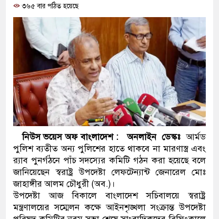
৩৬৫ বার পঠিত হয়েছে
ও বিশ্বাসযোগ্য: প্রধানমন্ত্রী
মাননীয় প্রধানমন্ত্রী, মন্ত্রীবর্গ ও
সিল-স্বাক্ষর জালিয়াতি চক্রের পাঁচ সদ
উদ্ধার
জনগণ পরিবর্তন চেয়েছে বলেই জ
প্রধানমন্ত্রী
মিরপুর মডেল থানার অভিযানে 
নিউস ভয়েস অফ বাংলাদেশ : অনলাইন ডেস্কঃ
আর্মড
পুলিশ ব্যতীত অন্য পুলিশের হাতে থাকবে না মারণাস্ত্র এবং
মাদক কারবারি গ্রেফতার
র‌্যাব পুনর্গঠনে পাঁচ সদস্যের কমিটি গঠন করা হয়েছে বলে
জানিয়েছেন স্বরাষ্ট্র উপদেষ্টা লেফটেন্যান্ট জেনারেল মোঃ
২৮ লাখ টাকার জাল নোটসহ দুইজ
জাহাঙ্গীর আলম চৌধুরী (অব.)।
থানা পুলিশ
উপদেষ্টা আজ বিকালে বাংলাদেশ সচিবালয়ে স্বরাষ্ট্র
মন্ত্রণালয়ের সম্মেলন কক্ষে আইনশৃঙ্খলা সংক্রান্ত উপদেষ্টা
যেকোনো সময় বেনজীরের প্রত্যাবর
পরিষদ কমিটির নবম সভা শেষে সাংবাদিকদের ব্রিফিংকালে