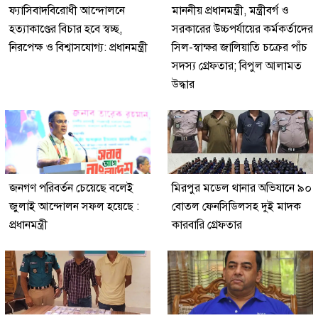
ফ্যাসিবাদবিরোধী আন্দোলনে
মাননীয় প্রধানমন্ত্রী, মন্ত্রীবর্গ ও
হত্যাকাণ্ডের বিচার হবে স্বচ্ছ,
সরকারের উচ্চপর্যায়ের কর্মকর্তাদের
নিরপেক্ষ ও বিশ্বাসযোগ্য: প্রধানমন্ত্রী
সিল-স্বাক্ষর জালিয়াতি চক্রের পাঁচ
সদস্য গ্রেফতার; বিপুল আলামত
উদ্ধার
জনগণ পরিবর্তন চেয়েছে বলেই
মিরপুর মডেল থানার অভিযানে ৯০
জুলাই আন্দোলন সফল হয়েছে :
বোতল ফেনসিডিলসহ দুই মাদক
প্রধানমন্ত্রী
কারবারি গ্রেফতার