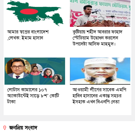
আমার স্বপ্নের বাংলাদেশ
কুষ্টিয়ায় শহীদ আবরার ফাহাদ
,লেখক: ইমাম হাসান
স্টেডিয়াম উদ্বোধন করলেন
উপদেষ্টা আসিফ মাহমুদ।
লোটাস কামালের ১০৭
আওয়ামী লীগের সাবেক এমপি
অ্যাকাউন্টেই সাড়ে ৮শ’ কোটি
হাবিব হাসানের একান্ত সহচর
টাকা
ইসহাক এখন বিএনপি নেতা
জনপ্রিয় সংবাদ