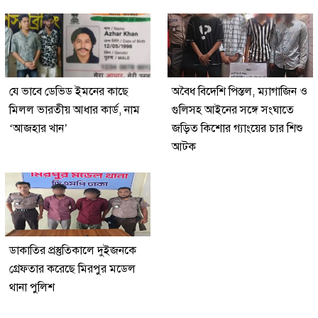
যে ভাবে ডেভিড ইমনের কাছে
অবৈধ বিদেশি পিস্তল, ম্যাগাজিন ও
মিলল ভারতীয় আধার কার্ড, নাম
গুলিসহ আইনের সঙ্গে সংঘাতে
‘আজহার খান’
জড়িত কিশোর গ্যাংয়ের চার শিশু
আটক
ডাকাতির প্রস্তুতিকালে দুইজনকে
গ্রেফতার করেছে মিরপুর মডেল
থানা পুলিশ