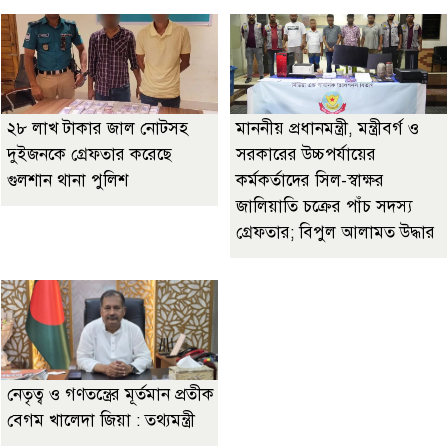
২৮ লাখ টাকার জাল নোটসহ
মাননীয় প্রধানমন্ত্রী, মন্ত্রীবর্গ ও
দুইজনকে গ্রেফতার করেছে
সরকারের উচ্চপর্যায়ের
গুলশান থানা পুলিশ
কর্মকর্তাদের সিল-স্বাক্ষর
জালিয়াতি চক্রের পাঁচ সদস্য
গ্রেফতার; বিপুল আলামত উদ্ধার
নেতৃত্ব ও গণতন্ত্রের মূর্তমান প্রতীক
বেগম খালেদা জিয়া : তথ্যমন্ত্রী