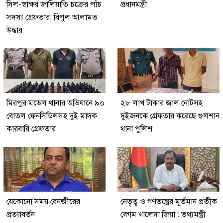
সিল-স্বাক্ষর জালিয়াতি চক্রের পাঁচ
প্রধানমন্ত্রী
সদস্য গ্রেফতার; বিপুল আলামত
উদ্ধার
মিরপুর মডেল থানার অভিযানে ৯০
২৮ লাখ টাকার জাল নোটসহ
বোতল ফেনসিডিলসহ দুই মাদক
দুইজনকে গ্রেফতার করেছে গুলশান
কারবারি গ্রেফতার
থানা পুলিশ
যেকোনো সময় বেনজীরের
নেতৃত্ব ও গণতন্ত্রের মূর্তমান প্রতীক
প্রত্যাবর্তন
বেগম খালেদা জিয়া : তথ্যমন্ত্রী