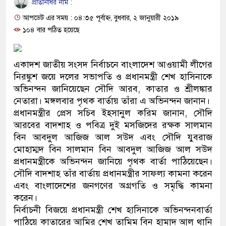
প্রতিনিধির নাম :
প্রধানমন্ত্রী
আপডেট এর সময় : ০৪:৩৫ পূর্বাহ্ন, বুধবার, ২ জানুয়ারী ২০১৯
মিরপুর মডেল থানার অভিযান
১০৪ বার পঠিত হয়েছে
মাদক কারবারি গ্রেফতার
একাদশ জাতীয় সংসদ নির্বাচনে বাংলাদেশ আওয়ামী লীগের
২৮ লাখ টাকার জাল নোটসহ দ
নিরঙ্কুশ জয়ে দলের সভাপতি ও প্রধানমন্ত্রী শেখ হাসিনাকে
অভিনন্দন জানিয়েছেন সৌদি আরব, কাতার ও শ্রীলঙ্কার
থানা পুলিশ
নেতারা। মঙ্গলবার পৃথক বার্তায় তাঁরা এ অভিনন্দন জানান।
প্রধানমন্ত্রীর প্রেস সচিব ইহ্সানুল করিম জানান, সৌদি
যেকোনো সময় বেনজীরের প্রত্য
আরবের বাদশাহ ও পবিত্র দুই মসজিদের রক্ষক সালমান
নেতৃত্ব ও গণতন্ত্রের মূর্তমান প্
বিন আবদুল আজিজ আল সউদ এবং সৌদি যুবরাজ
মোহাম্মদ বিন সালমান বিন আবদুল আজিজ আল সউদ
যে ভাবে ডেভিড ইমনের কাছে 
প্রধানমন্ত্রীকে অভিনন্দন জানিয়ে পৃথক বার্তা পাঠিয়েছেন।
সৌদি বাদশাহ তাঁর বার্তায় প্রধানমন্ত্রীর সাফল্য কামনা করেন
‘আজহার খান’
এবং বাংলাদেশের জনগণের অগ্রগতি ও সমৃদ্ধি কামনা
করেন।
অবৈধ বিদেশি পিস্তল, ম্যাগাজ
নির্বাচনী বিজয়ে প্রধানমন্ত্রী শেখ হাসিনাকে অভিনন্দনবার্তা
জড়িত কিশোর গ্যাংয়ের চার শিশু 
পাঠিয়ে কাতারের আমির শেখ তামিম বিন হামাদ আল থানি