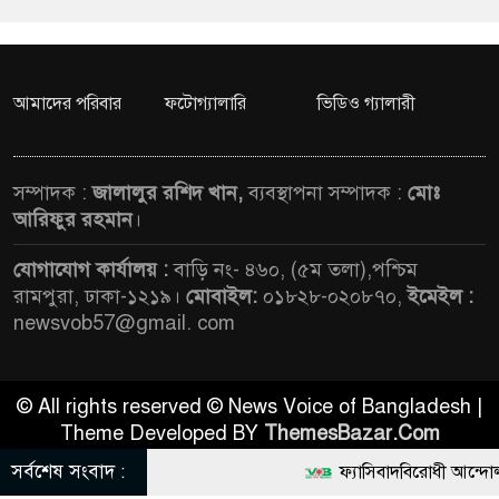
আমাদের পরিবার
ফটোগ্যালারি
ভিডিও গ্যালারী
সম্পাদক :
জালালুর রশিদ খান,
ব্যবস্থাপনা সম্পাদক :
মোঃ
আরিফুর রহমান
।
যোগাযোগ কার্যালয় :
বাড়ি নং- ৪৬০, (৫ম তলা),পশ্চিম
রামপুরা, ঢাকা-১২১৯।
মোবাইল:
০১৮২৮-০২০৮৭০,
ইমেইল :
newsvob57@gmail. com
© All rights reserved © News Voice of Bangladesh |
Theme Developed BY
ThemesBazar.Com
সর্বশেষ সংবাদ :
ফ্যাসিবাদবিরোধী আন্দোলনে হত্