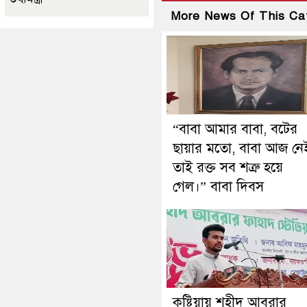
More News Of This Ca
“বাবা আমার বাবা, বটের
ছায়ার মতো, বাবা আজ নে
তাই রক্ত সব শত্রু হয়ে
গেল।” বাবা দিবস
কুষ্টিয়ায় শহীদ আবরার