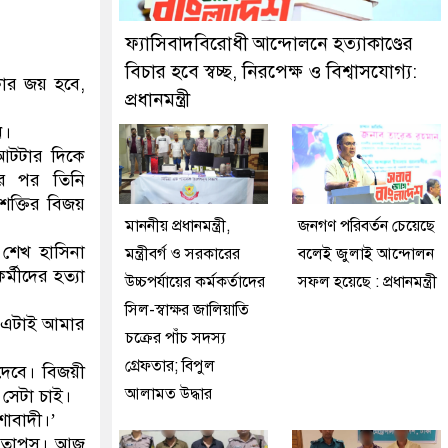
জনকে গ্রেফতার করেছে মিরপুর মডেল থানা পুলিশ
ফ্যাসিবাদবিরোধী আন্দোলনে হত্যাকাণ্ডের
বিচার হবে স্বচ্ছ, নিরপেক্ষ ও বিশ্বাসযোগ্য:
কার জয় হবে,
প্রধানমন্ত্রী
ন।
আটটার দিকে
য়ার পর তিনি
শক্তির বিজয়
মাননীয় প্রধানমন্ত্রী,
জনগণ পরিবর্তন চেয়েছে
ে শেখ হাসিনা
মন্ত্রীবর্গ ও সরকারের
বলেই জুলাই আন্দোলন
্মীদের হত্যা
উচ্চপর্যায়ের কর্মকর্তাদের
সফল হয়েছে : প্রধানমন্ত্রী
সিল-স্বাক্ষর জালিয়াতি
। এটাই আমার
চক্রের পাঁচ সদস্য
গ্রেফতার; বিপুল
দেবে। বিজয়ী
আলামত উদ্ধার
 সেটা চাই।
শাবাদী।’
ূর তাপস। আজ