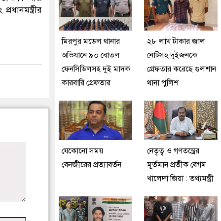
রধানমন্ত্রীর
মিরপুর মডেল থানার
২৮ লাখ টাকার জাল
অভিযানে ৯০ বোতল
নোটসহ দুইজনকে
ফেনসিডিলসহ দুই মাদক
গ্রেফতার করেছে গুলশান
কারবারি গ্রেফতার
থানা পুলিশ
যেকোনো সময়
নেতৃত্ব ও গণতন্ত্রের
বেনজীরের প্রত্যাবর্তন
মূর্তমান প্রতীক বেগম
খালেদা জিয়া : তথ্যমন্ত্রী