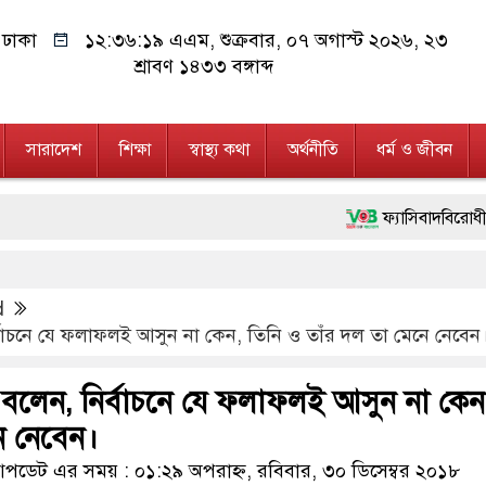
ঢাকা
১২:৩৬:১৯ এএম
, শুক্রবার, ০৭ অগাস্ট ২০২৬, ২৩
শ্রাবণ ১৪৩৩ বঙ্গাব্দ
সারাদেশ
শিক্ষা
স্বাস্থ্য কথা
অর্থনীতি
ধর্ম ও জীবন
ফ্যাসিবাদবিরোধী আন্দোলনে হত্য
মাননীয় প্রধানমন্ত্রী, মন্ত্র
d
জনগণ পরিবর্তন চেয়েছে বলেই
নির্বাচনে যে ফলাফলই আসুন না কেন, তিনি ও তাঁর দল তা মেনে নেবেন
২৮ লাখ টাকার জাল নোটসহ 
থাও বলেন, নির্বাচনে যে ফলাফলই আসুন না কেন
নেতৃত্ব ও গণতন্ত্রের মূর্তমান
ে নেবেন।
অবৈধ বিদেশি পিস্তল, ম্যা
ডেট এর সময় : ০১:২৯ অপরাহ্ন, রবিবার, ৩০ ডিসেম্বর ২০১৮