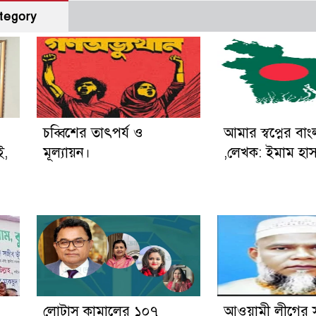
tegory
চব্বিশের তাৎপর্য ও
আমার স্বপ্নের বা
ই,
মূল্যায়ন।
,লেখক: ইমাম হা
লোটাস কামালের ১০৭
আওয়ামী লীগের 