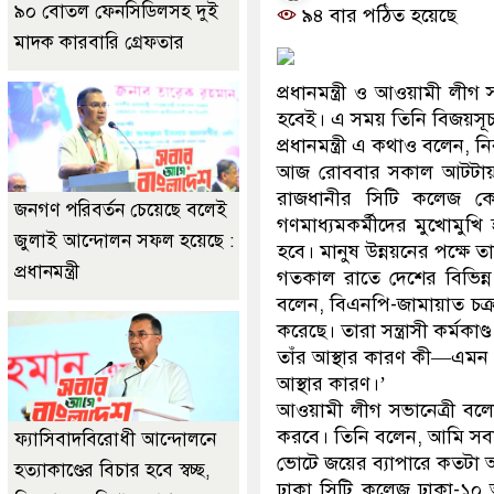
৯০ বোতল ফেনসিডিলসহ দুই
৯৪ বার পঠিত হয়েছে
মাদক কারবারি গ্রেফতার
প্রধানমন্ত্রী ও আওয়ামী ল
হবেই। এ সময় তিনি বিজয়সূচক 
প্রধানমন্ত্রী এ কথাও বলেন,
আজ রোববার সকাল আটটায় এ
রাজধানীর সিটি কলেজ কেন্
জনগণ পরিবর্তন চেয়েছে বলেই
গণমাধ্যমকর্মীদের মুখোমুখ
জুলাই আন্দোলন সফল হয়েছে :
হবে। মানুষ উন্নয়নের পক্ষে 
প্রধানমন্ত্রী
গতকাল রাতে দেশের বিভিন্ন স
বলেন, বিএনপি-জামায়াত চক্র দ
করেছে। তারা সন্ত্রাসী কর্মকাণ্
তাঁর আস্থার কারণ কী—এমন প
আস্থার কারণ।’
আওয়ামী লীগ সভানেত্রী বল
করবে। তিনি বলেন, আমি সবার
ফ্যাসিবাদবিরোধী আন্দোলনে
ভোটে জয়ের ব্যাপারে কতটা আ
হত্যাকাণ্ডের বিচার হবে স্বচ্ছ,
ঢাকা সিটি কলেজ ঢাকা-১০ 