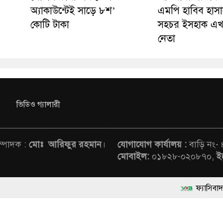
অ্যাকাউন্টেই সাড়ে ৮শ’
এমপি হাবিব হাসা
কোটি টাকা
সহচর ইসহাক এখ
নেতা
ভিডিও গ্যালারী
সম্পাদক :
মোঃ আরিফুর রহমান
।
যোগাযোগ কার্যালয় :
বাড়ি নং-
মোবাইল:
০১৮২৮-০২০৮৭০,
ই
ফ্যাসিবাদবিরোধী আন্দোলনে
rved © News Voice of Bangladesh | Theme Developed BY
মাননীয় প্রধানমন্ত্রী, মন