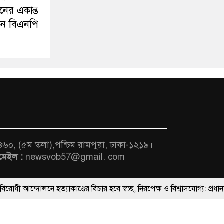
নের একান্ত
ন বিএনপি
 ৪৬০, (৫ম তলা),পশ্চিম রামপুরা, ঢাকা-১২১৯।
মেইল :
newsvob57@gmail. com
 হত্যাকাণ্ডের বিচার হবে স্বচ্ছ, নিরপেক্ষ ও বিশ্বাসযোগ্য: প্রধানমন্ত্রী
ThemesBazar.Com
্ত্রীবর্গ ও সরকারের উচ্চপর্যায়ের কর্মকর্তাদের সিল-স্বাক্ষর জালিয়াতি চক্রের পাঁ