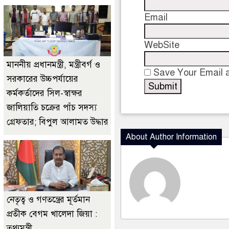
Email
WebSite
মাননীয় প্রধানমন্ত্রী, মন্ত্রীবর্গ ও
Save Your Email a
সরকারের উচ্চপর্যায়ের
কর্মকর্তাদের সিল-স্বাক্ষর
জালিয়াতি চক্রের পাঁচ সদস্য
গ্রেফতার; বিপুল আলামত উদ্ধার
About Author Information
নেতৃত্ব ও গণতন্ত্রের মূর্তমান
প্রতীক বেগম খালেদা জিয়া :
তথ্যমন্ত্রী