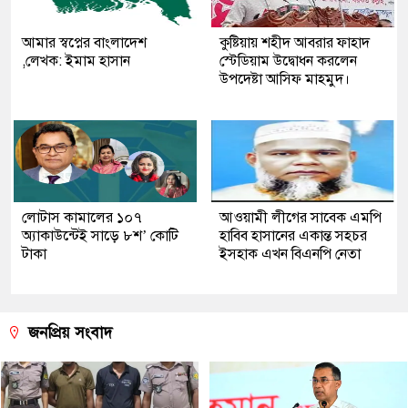
আমার স্বপ্নের বাংলাদেশ
কুষ্টিয়ায় শহীদ আবরার ফাহাদ
,লেখক: ইমাম হাসান
স্টেডিয়াম উদ্বোধন করলেন
উপদেষ্টা আসিফ মাহমুদ।
লোটাস কামালের ১০৭
আওয়ামী লীগের সাবেক এমপি
অ্যাকাউন্টেই সাড়ে ৮শ’ কোটি
হাবিব হাসানের একান্ত সহচর
টাকা
ইসহাক এখন বিএনপি নেতা
জনপ্রিয় সংবাদ