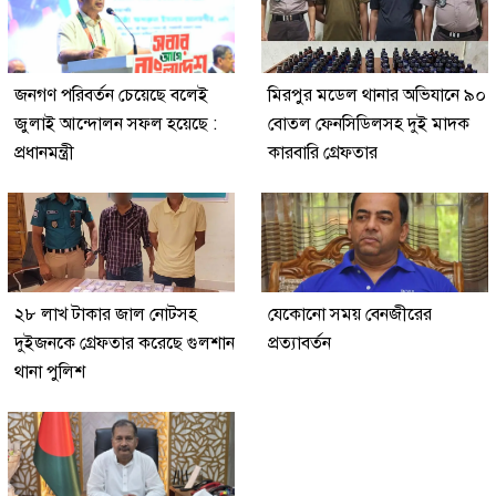
জনগণ পরিবর্তন চেয়েছে বলেই
মিরপুর মডেল থানার অভিযানে ৯০
জুলাই আন্দোলন সফল হয়েছে :
বোতল ফেনসিডিলসহ দুই মাদক
প্রধানমন্ত্রী
কারবারি গ্রেফতার
২৮ লাখ টাকার জাল নোটসহ
যেকোনো সময় বেনজীরের
দুইজনকে গ্রেফতার করেছে গুলশান
প্রত্যাবর্তন
থানা পুলিশ