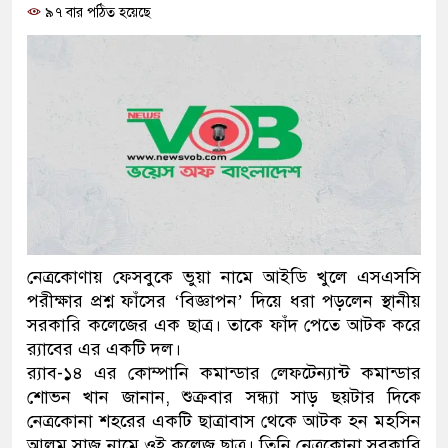
৯৭ বার পঠিত হয়েছে
ও বিশ্বাসযোগ্য: প্রধানমন্ত্রী
মাননীয় প্রধানমন্ত্রী, মন্ত্রীবর্গ 
সিল-স্বাক্ষর জালিয়াতি চক্রের পাঁচ স
উদ্ধার
জনগণ পরিবর্তন চেয়েছে বলেই 
প্রধানমন্ত্রী
মিরপুর মডেল থানার অভিযানে
নেত্রকোণায় ফেসবুকে ভুয়া নামে আইডি খুলে এসএসসি
পরীক্ষার প্রশ্ন ফাঁসের ‘বিজ্ঞাপন’ দিয়ে ধরা পড়লেন স্থানীয়
মাদক কারবারি গ্রেফতার
সরকারি কলেজের এক ছাত্র। তাকে ফাঁদ পেতে আটক করে
র‌্যাবের এর একটি দল।
২৮ লাখ টাকার জাল নোটসহ দুই
র‌্যাব-১৪ এর কোম্পানি কমান্ডার লেফটেন্যান্ট কমান্ডার
থানা পুলিশ
শোভন খান জানান, শুক্রবার সন্ধ্যা সাড় ছয়টার দিকে
নেত্রকোনা শহরের একটি ছাত্রাবাস থেকে আটক হন মহসিন
যেকোনো সময় বেনজীরের প্রত্যাব
আলম সাজু নামে ওই কলেজ ছাত্র। তিনি নেত্রকোনা সরকারি