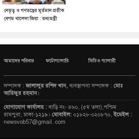
নেতৃত্ব ও গণতন্ত্রের মূর্তমান প্রতীক
বেগম খালেদা জিয়া : তথ্যমন্ত্রী
আমাদের পরিবার
ফটোগ্যালারি
ভিডিও গ্যালারী
সম্পাদক :
জালালুর রশিদ খান,
ব্যবস্থাপনা সম্পাদক :
মোঃ
আরিফুর রহমান
।
যোগাযোগ কার্যালয় :
বাড়ি নং- ৪৬০, (৫ম তলা),পশ্চিম
রামপুরা, ঢাকা-১২১৯।
মোবাইল:
০১৮২৮-০২০৮৭০,
ইমেইল :
newsvob57@gmail. com