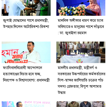
জুলাই যোদ্ধাদের পাশে প্রধানমন্ত্রী,
মানবিক অঙ্গীকার ধারণ করে ড্যাব
উপহার দিলেন অটোরিকশা-রিকশা
ভবিষ্যতেও মানুষের পাশে দাঁড়াবে
: ডা. জুবাইদা রহমান
ফ্যাসিবাদবিরোধী আন্দোলনে
মাননীয় প্রধানমন্ত্রী, মন্ত্রীবর্গ ও
হত্যাকাণ্ডের বিচার হবে স্বচ্ছ,
সরকারের উচ্চপর্যায়ের কর্মকর্তাদের
নিরপেক্ষ ও বিশ্বাসযোগ্য: প্রধানমন্ত্রী
সিল-স্বাক্ষর জালিয়াতি চক্রের পাঁচ
সদস্য গ্রেফতার; বিপুল আলামত
উদ্ধার