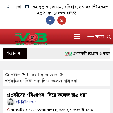
ঢাকা
০২:৫৫:০৮ এএম
, রবিবার, ০৯ অগাস্ট ২০২৬,
২৫ শ্রাবণ ১৪৩৩ বঙ্গাব্দ
সকল
শিরোনাম :
প্রধানমন্ত্রী চট্টগ্রাম ও কক্সবাজা
জুলাই যোদ্ধাদের পাশে প্রধানমন্
প্রচ্ছদ
Uncategorized
রিকশা
প্রশ্নফাঁসের ‘বিজ্ঞাপন’ দিয়ে কলেজ ছাত্র ধরা
মানবিক অঙ্গীকার ধারণ করে ড্য
প্রশ্নফাঁসের ‘বিজ্ঞাপন’ দিয়ে কলেজ ছাত্র ধরা
দাঁড়াবে : ডা. জুবাইদা রহমান
প্রতিনিধির নাম :
ফ্যাসিবাদবিরোধী আন্দোলনে হত্যাক
আপডেট এর সময় : ১০:৪৪ অপরাহ্ন, শুক্রবার, ১ ফেব্রুয়ারী ২০১৯