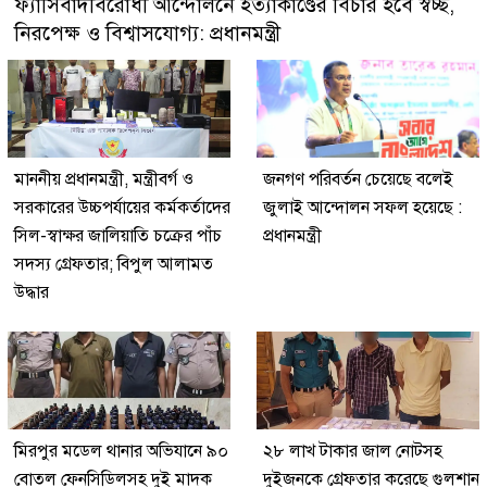
ফ্যাসিবাদবিরোধী আন্দোলনে হত্যাকাণ্ডের বিচার হবে স্বচ্ছ,
নিরপেক্ষ ও বিশ্বাসযোগ্য: প্রধানমন্ত্রী
মাননীয় প্রধানমন্ত্রী, মন্ত্রীবর্গ ও
জনগণ পরিবর্তন চেয়েছে বলেই
সরকারের উচ্চপর্যায়ের কর্মকর্তাদের
জুলাই আন্দোলন সফল হয়েছে :
সিল-স্বাক্ষর জালিয়াতি চক্রের পাঁচ
প্রধানমন্ত্রী
সদস্য গ্রেফতার; বিপুল আলামত
উদ্ধার
মিরপুর মডেল থানার অভিযানে ৯০
২৮ লাখ টাকার জাল নোটসহ
বোতল ফেনসিডিলসহ দুই মাদক
দুইজনকে গ্রেফতার করেছে গুলশান