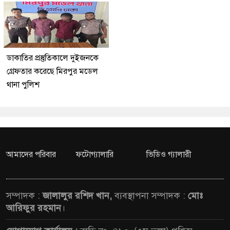
ডাকাতির প্রস্তুতিকালে দুইজনকে
গ্রেফতার করেছে মিরপুর মডেল
থানা পুলিশ
আমাদের পরিবার
ফটোগ্যালারি
ভিডিও গ্যালারী
সম্পাদক :
জালালুর রশিদ খান,
ব্যবস্থাপনা সম্পাদক :
মোঃ
আরিফুর রহমান
।