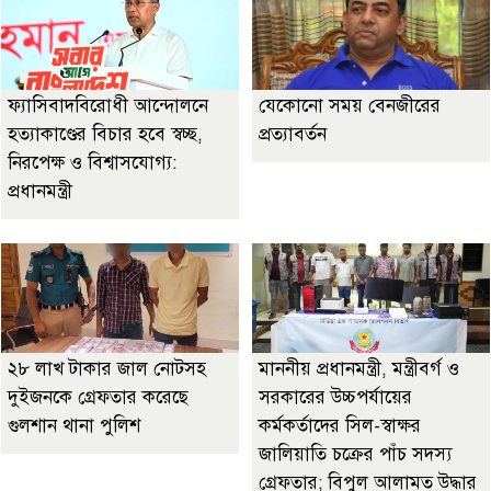
ফ্যাসিবাদবিরোধী আন্দোলনে
যেকোনো সময় বেনজীরের
হত্যাকাণ্ডের বিচার হবে স্বচ্ছ,
প্রত্যাবর্তন
নিরপেক্ষ ও বিশ্বাসযোগ্য:
প্রধানমন্ত্রী
২৮ লাখ টাকার জাল নোটসহ
মাননীয় প্রধানমন্ত্রী, মন্ত্রীবর্গ ও
দুইজনকে গ্রেফতার করেছে
সরকারের উচ্চপর্যায়ের
গুলশান থানা পুলিশ
কর্মকর্তাদের সিল-স্বাক্ষর
জালিয়াতি চক্রের পাঁচ সদস্য
গ্রেফতার; বিপুল আলামত উদ্ধার