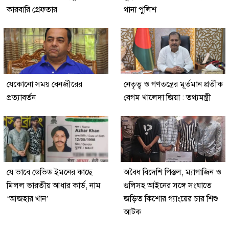
কারবারি গ্রেফতার
থানা পুলিশ
যেকোনো সময় বেনজীরের
নেতৃত্ব ও গণতন্ত্রের মূর্তমান প্রতীক
প্রত্যাবর্তন
বেগম খালেদা জিয়া : তথ্যমন্ত্রী
যে ভাবে ডেভিড ইমনের কাছে
অবৈধ বিদেশি পিস্তল, ম্যাগাজিন ও
মিলল ভারতীয় আধার কার্ড, নাম
গুলিসহ আইনের সঙ্গে সংঘাতে
‘আজহার খান’
জড়িত কিশোর গ্যাংয়ের চার শিশু
আটক