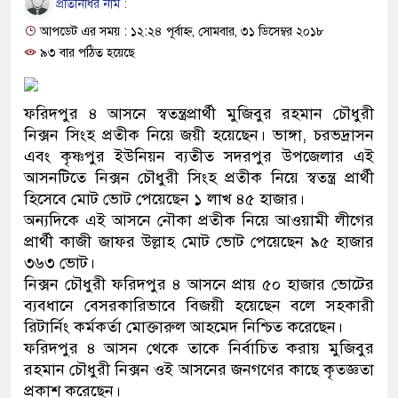
প্রতিনিধির নাম :
প্রধানমন্ত্রী
আপডেট এর সময় : ১২:২৪ পূর্বাহ্ন, সোমবার, ৩১ ডিসেম্বর ২০১৮
মিরপুর মডেল থানার অভিযানে
৯৩ বার পঠিত হয়েছে
মাদক কারবারি গ্রেফতার
ফরিদপুর ৪ আসনে স্বতন্ত্রপ্রার্থী মুজিবুর​ রহমান চৌধুরী
২৮ লাখ টাকার জাল নোটসহ দুই
নিক্সন সিংহ প্রতীক নিয়ে জয়ী হয়েছেন। ভাঙ্গা, চরভদ্রাসন
এবং কৃষ্ণপুর ইউনিয়ন ব্যতীত সদরপুর উপজেলার এই
থানা পুলিশ
আসনটিতে নিক্সন চৌধুরী সিংহ প্রতীক নিয়ে স্বতন্ত্র প্রার্থী
হিসেবে মোট ভোট পেয়েছেন ১ লাখ ৪৫ হাজার।
যেকোনো সময় বেনজীরের প্রত্যাব
অন্যদিকে এই আসনে নৌকা প্রতীক নিয়ে আওয়ামী লীগের
নেতৃত্ব ও গণতন্ত্রের মূর্তমান প্র
প্রার্থী কাজী জাফর উল্লাহ মোট ভোট পেয়েছেন ৯৫ হাজার
৩৬৩ ভোট।
যে ভাবে ডেভিড ইমনের কাছে মি
নিক্সন চৌধুরী ফরিদপুর ৪ আসনে প্রায় ৫০ হাজার ভোটের
ব্যবধানে বেসরকারিভাবে বিজয়ী হয়েছেন বলে সহকারী
‘আজহার খান’
রিটার্নিং কর্মকর্তা মোক্তারুল আহমেদ নিশ্চিত করেছেন।
ফরিদপুর ৪ আসন থেকে তাকে নির্বাচিত করায় মুজিবুর
অবৈধ বিদেশি পিস্তল, ম্যাগাজিন
রহমান চৌধুরী নিক্সন ওই আসনের জনগণের কাছে কৃতজ্ঞতা
জড়িত কিশোর গ্যাংয়ের চার শিশু আট
প্রকাশ করেছেন।