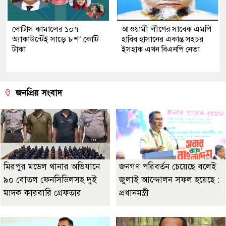
লোটাস কামালের ১০৭
আওয়ামী লীগের সাবেক এমপি
অ্যাকাউন্টেই সাড়ে ৮শ’ কোটি
হাবিব হাসানের একান্ত সহচর
টাকা
ইসহাক এখন বিএনপি নেতা
জনপ্রিয় সংবাদ
মিরপুর মডেল থানার অভিযানে
জনগণ পরিবর্তন চেয়েছে বলেই
৯০ বোতল ফেনসিডিলসহ দুই
জুলাই আন্দোলন সফল হয়েছে :
মাদক কারবারি গ্রেফতার
প্রধানমন্ত্রী