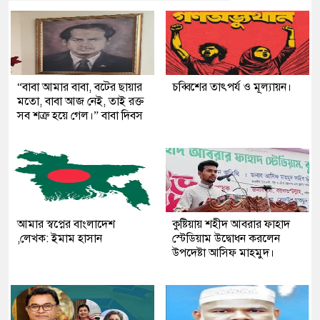
“বাবা আমার বাবা, বটের ছায়ার
চব্বিশের তাৎপর্য ও মূল্যায়ন।
মতো, বাবা আজ নেই, তাই রক্ত
সব শত্রু হয়ে গেল।” বাবা দিবস
আমার স্বপ্নের বাংলাদেশ
কুষ্টিয়ায় শহীদ আবরার ফাহাদ
,লেখক: ইমাম হাসান
স্টেডিয়াম উদ্বোধন করলেন
উপদেষ্টা আসিফ মাহমুদ।