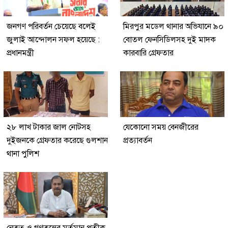
জনগণ পরিবর্তন চেয়েছে বলেই
মিরপুর মডেল থানার অভিযানে ৯০
জুলাই আন্দোলন সফল হয়েছে :
বোতল ফেনসিডিলসহ দুই মাদক
প্রধানমন্ত্রী
কারবারি গ্রেফতার
২৮ লাখ টাকার জাল নোটসহ
যেকোনো সময় বেনজীরের
দুইজনকে গ্রেফতার করেছে গুলশান
প্রত্যাবর্তন
থানা পুলিশ