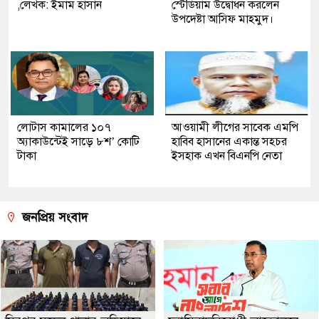
,লেখক: ইমাম হাসান
স্টেডিয়াম উদ্বোধন করলেন
উপদেষ্টা আসিফ মাহমুদ।
লোটাস কামালের ১০৭
আওয়ামী লীগের সাবেক এমপি
অ্যাকাউন্টেই সাড়ে ৮শ’ কোটি
হাবিব হাসানের একান্ত সহচর
টাকা
ইসহাক এখন বিএনপি নেতা
জনপ্রিয় সংবাদ