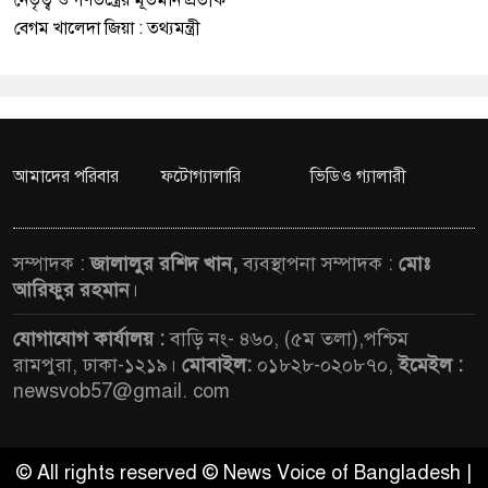
নেতৃত্ব ও গণতন্ত্রের মূর্তমান প্রতীক
বেগম খালেদা জিয়া : তথ্যমন্ত্রী
আমাদের পরিবার
ফটোগ্যালারি
ভিডিও গ্যালারী
সম্পাদক :
জালালুর রশিদ খান,
ব্যবস্থাপনা সম্পাদক :
মোঃ
আরিফুর রহমান
।
যোগাযোগ কার্যালয় :
বাড়ি নং- ৪৬০, (৫ম তলা),পশ্চিম
রামপুরা, ঢাকা-১২১৯।
মোবাইল:
০১৮২৮-০২০৮৭০,
ইমেইল :
newsvob57@gmail. com
© All rights reserved © News Voice of Bangladesh |