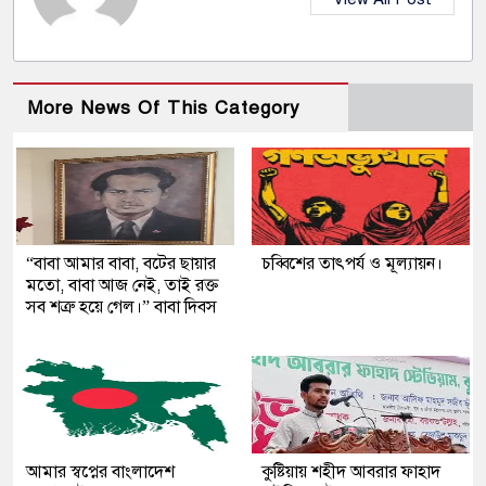
More News Of This Category
“বাবা আমার বাবা, বটের ছায়ার
চব্বিশের তাৎপর্য ও মূল্যায়ন।
মতো, বাবা আজ নেই, তাই রক্ত
সব শত্রু হয়ে গেল।” বাবা দিবস
আমার স্বপ্নের বাংলাদেশ
কুষ্টিয়ায় শহীদ আবরার ফাহাদ