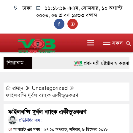
ঢাকা
১১:১৮:২০ এএম
, সোমবার, ১০ অগাস্ট
২০২৬, ২৬ শ্রাবণ ১৪৩৩ বঙ্গাব্দ
সকল
শিরোনাম :
প্রধানমন্ত্রী চট্টগ্রাম ও কক্সবাজারে
জুলাই যোদ্ধাদের পাশে প্রধানমন্ত
প্রচ্ছদ
Uncategorized
রিকশা
ফাইলবন্দি দুর্বল ব্যাংক একীভূতকরণ
মানবিক অঙ্গীকার ধারণ করে ড্যাব
ফাইলবন্দি দুর্বল ব্যাংক একীভূতকরণ
দাঁড়াবে : ডা. জুবাইদা রহমান
প্রতিনিধির নাম :
ফ্যাসিবাদবিরোধী আন্দোলনে হত্যাকাণ
আপডেট এর সময় : ০৭:২০ অপরাহ্ন, শনিবার, ৮ ডিসেম্বর ২০১৮