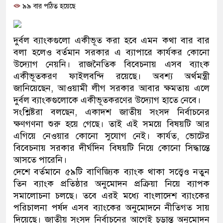
৯৯ বার পঠিত হয়েছে
ও বিশ্বাসযোগ্য: প্রধানমন্ত্রী
মাননীয় প্রধানমন্ত্রী, মন্ত্রীবর্গ ও 
দুর্বল ব্যাংকগুলো একীভূত করা হবে এমন কথা বার বার
সিল-স্বাক্ষর জালিয়াতি চক্রের পাঁচ সদ
বলা হলেও বর্তমান সরকার এ ব্যাপারে কার্যকর কোনো
উদ্যোগ নেয়নি। রাজনৈতিক বিবেচনায় এসব ব্যাংক
উদ্ধার
একীভূতকরণ ফাইলবন্দি রয়েছে। অবশ্য অর্থমন্ত্রী
জানিয়েছেন, আওয়ামী লীগ সরকার আবার ক্ষমতায় এলে
জনগণ পরিবর্তন চেয়েছে বলেই জ
দুর্বল ব্যাংকগুলোকে একীভূতকরণের উদ্যোগ হাতে নেবে।
সংশ্লিষ্টরা বলছেন, একাদশ জাতীয় সংসদ নির্বাচনের
প্রধানমন্ত্রী
ক্ষণগণনা শুরু হয়ে গেছে। তাই এই সময়ে বিষয়টি আর
মিরপুর মডেল থানার অভিযানে ৯
এগিয়ে নেওয়ার কোনো সুযোগ নেই। কার্যত, ভোটের
বিবেচনায় সরকার দীর্ঘদিন বিষয়টি নিয়ে কোনো সিদ্ধান্তে
মাদক কারবারি গ্রেফতার
আসতে পারেনি।
দেশে বর্তমানে ৫৯টি বাণিজ্যিক ব্যাংক থাকা সত্ত্বেও নতুন
২৮ লাখ টাকার জাল নোটসহ দুইজ
তিন ব্যাংক প্রতিষ্ঠার অনুমোদন প্রক্রিয়া নিয়ে ব্যাপক
সমালোচনা চলছে। তবে এরই মধ্যে বাংলাদেশ ব্যাংকের
থানা পুলিশ
পরিচালনা পর্ষদ এসব ব্যাংকের অনুমোদনে নীতিগত সায়
যেকোনো সময় বেনজীরের প্রত্যাবর
দিয়েছে। জাতীয় সংসদ নির্বাচনের আগেই চূড়ান্ত অনুমোদন