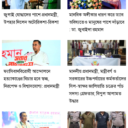
জুলাই যোদ্ধাদের পাশে প্রধানমন্ত্রী,
মানবিক অঙ্গীকার ধারণ করে ড্যাব
উপহার দিলেন অটোরিকশা-রিকশা
ভবিষ্যতেও মানুষের পাশে দাঁড়াবে
: ডা. জুবাইদা রহমান
ফ্যাসিবাদবিরোধী আন্দোলনে
মাননীয় প্রধানমন্ত্রী, মন্ত্রীবর্গ ও
হত্যাকাণ্ডের বিচার হবে স্বচ্ছ,
সরকারের উচ্চপর্যায়ের কর্মকর্তাদের
নিরপেক্ষ ও বিশ্বাসযোগ্য: প্রধানমন্ত্রী
সিল-স্বাক্ষর জালিয়াতি চক্রের পাঁচ
সদস্য গ্রেফতার; বিপুল আলামত
উদ্ধার