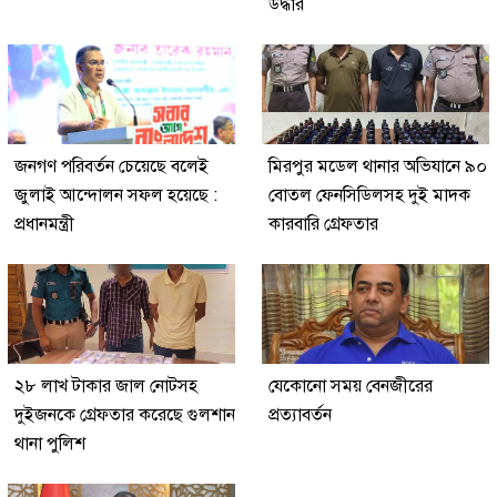
উদ্ধার
জনগণ পরিবর্তন চেয়েছে বলেই
মিরপুর মডেল থানার অভিযানে ৯০
জুলাই আন্দোলন সফল হয়েছে :
বোতল ফেনসিডিলসহ দুই মাদক
প্রধানমন্ত্রী
কারবারি গ্রেফতার
২৮ লাখ টাকার জাল নোটসহ
যেকোনো সময় বেনজীরের
দুইজনকে গ্রেফতার করেছে গুলশান
প্রত্যাবর্তন
থানা পুলিশ