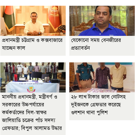
প্রধানমন্ত্রী চট্টগ্রাম ও কক্সবাজারে
যেকোনো সময় বেনজীরের
যাচ্ছেন কাল
প্রত্যাবর্তন
মাননীয় প্রধানমন্ত্রী, মন্ত্রীবর্গ ও
২৮ লাখ টাকার জাল নোটসহ
সরকারের উচ্চপর্যায়ের
দুইজনকে গ্রেফতার করেছে
কর্মকর্তাদের সিল-স্বাক্ষর
গুলশান থানা পুলিশ
জালিয়াতি চক্রের পাঁচ সদস্য
গ্রেফতার; বিপুল আলামত উদ্ধার