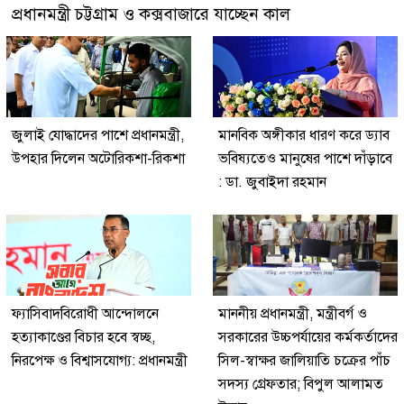
প্রধানমন্ত্রী চট্টগ্রাম ও কক্সবাজারে যাচ্ছেন কাল
জুলাই যোদ্ধাদের পাশে প্রধানমন্ত্রী,
মানবিক অঙ্গীকার ধারণ করে ড্যাব
উপহার দিলেন অটোরিকশা-রিকশা
ভবিষ্যতেও মানুষের পাশে দাঁড়াবে
: ডা. জুবাইদা রহমান
ফ্যাসিবাদবিরোধী আন্দোলনে
মাননীয় প্রধানমন্ত্রী, মন্ত্রীবর্গ ও
হত্যাকাণ্ডের বিচার হবে স্বচ্ছ,
সরকারের উচ্চপর্যায়ের কর্মকর্তাদের
নিরপেক্ষ ও বিশ্বাসযোগ্য: প্রধানমন্ত্রী
সিল-স্বাক্ষর জালিয়াতি চক্রের পাঁচ
সদস্য গ্রেফতার; বিপুল আলামত