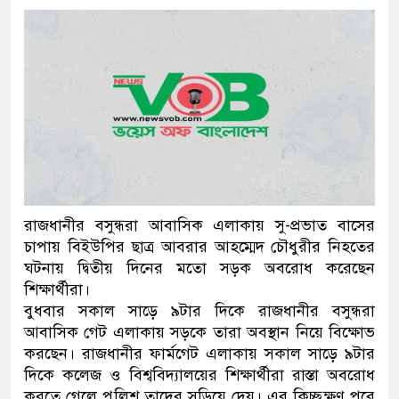
ও বিশ্বাসযোগ্য: প্রধানমন্ত্রী
মাননীয় প্রধানমন্ত্রী, মন্ত্রীবর্গ ও
সিল-স্বাক্ষর জালিয়াতি চক্রের পাঁচ সদ
উদ্ধার
জনগণ পরিবর্তন চেয়েছে বলেই 
প্রধানমন্ত্রী
রাজধানীর বসুন্ধরা আবাসিক এলাকায় সু-প্রভাত বাসের
মিরপুর মডেল থানার অভিযানে 
চাপায় বিইউপির ছাত্র আবরার আহম্মেদ চৌধুরীর নিহতের
ঘটনায় দ্বিতীয় দিনের মতো সড়ক অবরোধ করেছেন
মাদক কারবারি গ্রেফতার
শিক্ষার্থীরা।
বুধবার সকাল সাড়ে ৯টার দিকে রাজধানীর বসুন্ধরা
২৮ লাখ টাকার জাল নোটসহ দুইজ
আবাসিক গেট এলাকায় সড়কে তারা অবস্থান নিয়ে বিক্ষোভ
থানা পুলিশ
করছেন। রাজধানীর ফার্মগেট এলাকায় সকাল সাড়ে ৯টার
দিকে কলেজ ও বিশ্ববিদ্যালয়ের শিক্ষার্থীরা রাস্তা অবরোধ
যেকোনো সময় বেনজীরের প্রত্যাবর
করতে গেলে পুলিশ তাদের সড়িয়ে দেয়। এর কিচ্ছুক্ষণ পরে