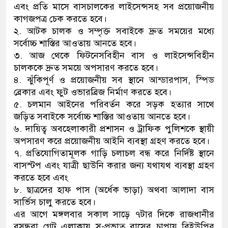
এবং প্রতি মাসে বাসচালকের লাইসেন্সসহ সব প্রয়োজনীয়
কাগজপত্র চেক করতে হবে।
২. আটক চালক ও সম্পৃক্ত সবাইকে দ্রুত সময়ের মধ্যে
সর্বোচ্চ শাস্তির আওতায় আনতে হবে।
৩. আজ থেকে ফিটনেসবিহীন বাস ও লাইসেন্সবিহীন
চালককে দ্রুত সময়ে অপসারণ করতে হবে।
৪. ঝুঁকিপূর্ণ ও প্রয়োজনীয় সব স্থানে আন্ডারপাস, স্পিড
ব্রেকার এবং ফুট ওভারব্রিজ নির্মাণ করতে হবে।
৫. চলমান আইনের পরিবর্তন করে সড়ক হত্যার সাথে
জড়িত সবাইকে সর্বোচ্চ শাস্তির আওতায় আনতে হবে।
৬. দায়িত্ব অবহেলাকারী প্রশাসন ও ট্রাফিক পুলিশকে স্থায়ী
অপসারণ করে প্রয়োজনীয় আইনি ব্যবস্থা গ্রহণ করতে হবে।
৭. প্রতিযোগিতামূলক গাড়ি চলাচল বন্ধ করে নির্দিষ্ট স্থানে
বাসস্টপ এবং যাত্রী ছাউনি করার জন্য যথাযথ ব্যবস্থা গ্রহণ
করতে হবে এবং
৮. ছাত্রদের হাফ পাস (অর্ধেক ভাড়া) অথবা আলাদা বাস
সার্ভিস চালু করতে হবে।
এর আগে মঙ্গলবার সকাল সাড়ে ৭টার দিকে রাজধানীর
বসুন্ধরা গেট এলাকায় সু-প্রভাত বাসের চাপায় বিইউপির