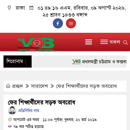
ঢাকা
০১:৪৯:১৭ এএম
, রবিবার, ০৯ অগাস্ট ২০২৬,
২৫ শ্রাবণ ১৪৩৩ বঙ্গাব্দ
সকল
শিরোনাম :
প্রধানমন্ত্রী চট্টগ্রাম ও কক্সবাজার
জুলাই যোদ্ধাদের পাশে প্রধানমন্ত
প্রচ্ছদ
সারাদেশ
ফের শিক্ষার্থীদের সড়ক অবরোধ
রিকশা
মানবিক অঙ্গীকার ধারণ করে ড্যা
ফের শিক্ষার্থীদের সড়ক অবরোধ
দাঁড়াবে : ডা. জুবাইদা রহমান
প্রতিনিধির নাম :
আপডেট এর সময় : ১১:০৬ পূর্বাহ্ন, বুধবার, ২০ মার্চ ২০১৯
ফ্যাসিবাদবিরোধী আন্দোলনে হত্যাকা
৭৯ বার পঠিত হয়েছে