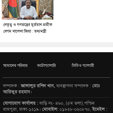
নেতৃত্ব ও গণতন্ত্রের মূর্তমান প্রতীক
বেগম খালেদা জিয়া : তথ্যমন্ত্রী
আমাদের পরিবার
ফটোগ্যালারি
ভিডিও গ্যালারী
সম্পাদক :
জালালুর রশিদ খান,
ব্যবস্থাপনা সম্পাদক :
মোঃ
আরিফুর রহমান
।
যোগাযোগ কার্যালয় :
বাড়ি নং- ৪৬০, (৫ম তলা),পশ্চিম
রামপুরা, ঢাকা-১২১৯।
মোবাইল:
০১৮২৮-০২০৮৭০,
ইমেইল :