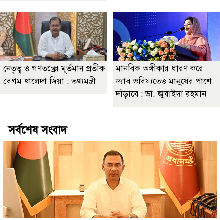
নেতৃত্ব ও গণতন্ত্রের মূর্তমান প্রতীক
মানবিক অঙ্গীকার ধারণ করে
বেগম খালেদা জিয়া : তথ্যমন্ত্রী
ড্যাব ভবিষ্যতেও মানুষের পাশে
দাঁড়াবে : ডা. জুবাইদা রহমান
সর্বশেষ সংবাদ