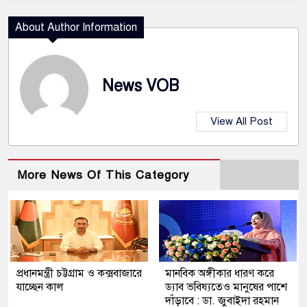
About Author Information
News VOB
View All Post
More News Of This Category
প্রধানমন্ত্রী চট্টগ্রাম ও কক্সবাজারে
মানবিক অঙ্গীকার ধারণ করে
যাচ্ছেন কাল
ড্যাব ভবিষ্যতেও মানুষের পাশে
দাঁড়াবে : ডা. জুবাইদা রহমান