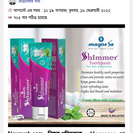
প্রতিনিধির নাম :
ও বিশ্বাসযোগ্য: প্রধানমন্ত্রী
আপডেট এর সময় : ১০:১৯ অপরাহ্ন, বুধবার, ১৬ ফেব্রুয়ারী ২০২২
মাননীয় প্রধানমন্ত্রী, মন্ত্রীবর্গ ও 
৭০৫ বার পঠিত হয়েছে
সিল-স্বাক্ষর জালিয়াতি চক্রের পাঁচ সদ
উদ্ধার
জনগণ পরিবর্তন চেয়েছে বলেই জ
প্রধানমন্ত্রী
মিরপুর মডেল থানার অভিযানে ৯
মাদক কারবারি গ্রেফতার
২৮ লাখ টাকার জাল নোটসহ দুইজ
থানা পুলিশ
যেকোনো সময় বেনজীরের প্রত্যাবর