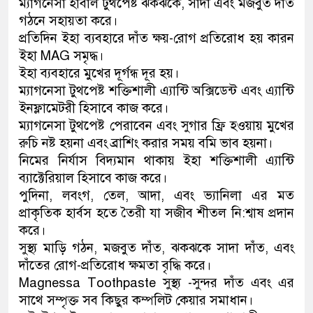
ম্যাগনেসা হার্বাল টুথপেষ্ট ঝকঝকে, সাদা এবং মজবুত দাঁত
গঠনে সহায়তা করে।
প্রতিদিন ইহা ব্যবহারে দাঁত ক্ষয়-রোগ প্রতিরোধ হয় কারন
ইহা MAG সমৃদ্ধ।
ইহা ব্যবহারে মুখের দূর্গন্ধ দূর হয়।
ম্যাগনেসা টুথপেষ্ট শক্তিশালী এ্যান্টি অক্সিডেন্ট এবং এ্যান্টি
ইনফ্লামেটরী হিসাবে কাজ করে।
ম্যাগনেসা টুথপেষ্ট পেরাবেন এবং সুগার ফ্রি হওয়ায় মুখের
রুচি নষ্ট হয়না এবং ব্রাশিং করার সময় বমি ভাব হয়না।
নিমের নির্যাস বিদ্যমান থাকায় ইহা শক্তিশালী এ্যান্টি
ব্যাক্টেরিয়াল হিসাবে কাজ করে।
পুদিনা, লবংগ, তেল, আদা, এবং ভ্যানিলা এর মত
প্রাকৃতিক হার্বস হতে তৈরী যা সজীব শীতল নি:শ্বাষ প্রদান
করে।
সুস্থ্য মাড়ি গঠন, মজবুত দাঁত, ঝকঝকে সাদা দাঁত, এবং
দাঁতের রোগ-প্রতিরোধ ক্ষমতা বৃদ্ধি করে।
Magnessa Toothpaste সুস্থ্য -সুন্দর দাঁত এবং এর
সাথে সম্পৃক্ত সব কিছুর কম্পলিট কেয়ার সমাধান।