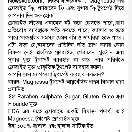
Newsvob.com. নিজস্ব প্রতিবেদক
Magnessa এর
:
ফ্লোরাইড ফ্রি, প্যারাবেন ফ্রি এবং সুগার ফ্রি টুথপেষ্ট দিয়ে
নেতৃত্ব ও গণতন্ত্রের মূর্তমান প্রতী
আপনার দিন শুরু হোক”
ফ্লোরাইড দাঁতের এনামেল নষ্ট করে ফেলতে পারে,রোগ
প্রতিরোধ ব্যাবস্থাকে ক্ষতি করতে পারে, ক্যান্সার ও হতে
পারে,পাকস্থলির সমস্যা যেমন বমি ও ডায়রিয়া হতে পারে।
এটা সত্য যে,আমাদের প্রতিদিন দাঁত ব্রাশ করার কোন
বিকল্প নেই, প্রচলিত ফ্লোরাইড, পেরাবেন, গ্লুটে ন এবং
সুগার যুক্ত টুথপেষ্ট ব্যাবহার না করে তার পরির্বতে
ফ্লোরাইড মুক্ত প্রাকৃতিক টুথপেষ্ট ব্যাবহার করুন।
আপনি কেন ম্যাগনেসা টুথপেষ্ট ব্যবহার করবেন?
কারন- Magnessa টুথপেষ্ট আয়ুর্বেদিক বাস্তব বিজ্ঞান দ্বারা
প্রমানিত।
ইহা Paraben, sulphate, Sugar, Gluten, Gmo এবং
Flouride মুক্ত।
FDA এর মতে ফ্লোরাইড একটি বিষাক্ত পদার্থ, তাই
Magnessa টুথপেষ্ট ফ্লোরাইড মুক্ত।
ইহা ১০০% হালাল এবং হালাল সার্টিফাইড।