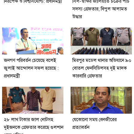
নিরপেক্ষ ও বিশ্বাসযোগ্য: প্রধানমন্ত্রী
সিল-স্বাক্ষর জালিয়াতি চক্রের পাঁচ
সদস্য গ্রেফতার; বিপুল আলামত
উদ্ধার
জনগণ পরিবর্তন চেয়েছে বলেই
মিরপুর মডেল থানার অভিযানে ৯০
জুলাই আন্দোলন সফল হয়েছে :
বোতল ফেনসিডিলসহ দুই মাদক
প্রধানমন্ত্রী
কারবারি গ্রেফতার
২৮ লাখ টাকার জাল নোটসহ
যেকোনো সময় বেনজীরের
দুইজনকে গ্রেফতার করেছে গুলশান
প্রত্যাবর্তন