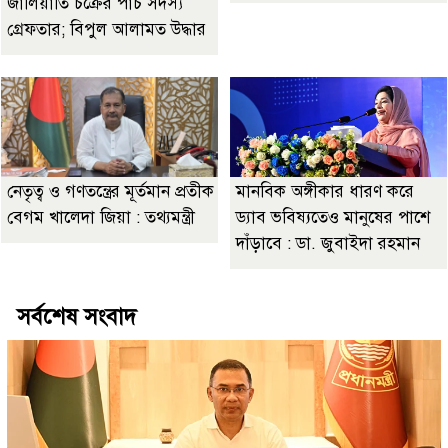
জালিয়াতি চক্রের পাঁচ সদস্য
গ্রেফতার; বিপুল আলামত উদ্ধার
নেতৃত্ব ও গণতন্ত্রের মূর্তমান প্রতীক
মানবিক অঙ্গীকার ধারণ করে
বেগম খালেদা জিয়া : তথ্যমন্ত্রী
ড্যাব ভবিষ্যতেও মানুষের পাশে
দাঁড়াবে : ডা. জুবাইদা রহমান
সর্বশেষ সংবাদ