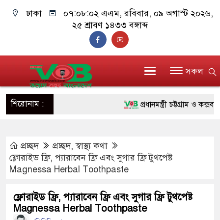
ঢাকা
০৭:০৮:০৩ এএম
, রবিবার, ০৯ অগাস্ট ২০২৬,
২৫ শ্রাবণ ১৪৩৩ বঙ্গাব্দ
সকল
শিরোনাম :
প্রধানমন্ত্রী চট্টগ্রাম ও কক্সবাজারে
জুলাই যোদ্ধাদের পাশে প্রধানমন্ত
প্রচ্ছদ
প্রচ্ছদ
,
স্বাস্থ্য কথা
রিকশা
ফ্লোরাইড ফ্রি, প্যারাবেন ফ্রি এবং সুগার ফ্রি টুথপেষ্ট
মানবিক অঙ্গীকার ধারণ করে ড্যাব
Magnessa Herbal Toothpaste
দাঁড়াবে : ডা. জুবাইদা রহমান
ফ্লোরাইড ফ্রি, প্যারাবেন ফ্রি এবং সুগার ফ্রি টুথপেষ্ট
Magnessa Herbal Toothpaste
ফ্যাসিবাদবিরোধী আন্দোলনে হত্যাকাণ