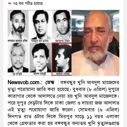
৭৩ বার পঠিত হয়েছে
প্রধানমন্ত্রী
মিরপুর মডেল থানার অভিযানে ৯০ বোতল ফে
মাদক কারবারি গ্রেফতার
২৮ লাখ টাকার জাল নোটসহ দুইজনকে গ্রেফত
থানা পুলিশ
যেকোনো সময় বেনজীরের প্রত্যাবর্তন
নেতৃত্ব ও গণতন্ত্রের মূর্তমান প্রতীক বেগম খালেদ
Newsvob.com.: ডেস্ক
: বঙ্গবন্ধুর খুনি আবদুল মাজেদের
যে ভাবে ডেভিড ইমনের কাছে মিলল ভারতীয় আ
মৃত্যু পরোয়ানা জারি করা হয়েছে। বুধবার (৮ এপ্রিল) দুপুরে
কারাগার থেকে আদালতে নেয়া হয় খুনি আবদুল মাজেদকে।
‘আজহার খান’
পরে দুপুর দেড়টার দিকে ঢাকা জেলা ও দায়রা জজ আদালত
এই মৃত্যু পরোয়ানা জারি করেন। সোমবার (৬ এপ্রিল)
অবৈধ বিদেশি পিস্তল, ম্যাগাজিন ও গুলিসহ আ
দিনগত রাত ৩টার দিকে মিরপুর সাড়ে ১১ নম্বর এলাকা
থেকে গ্রেফতার করা হয় বঙ্গবন্ধুর অন্যতম খুনি মৃত্যুদণ্ডপ্রাপ্ত
জড়িত কিশোর গ্যাংয়ের চার শিশু আটক