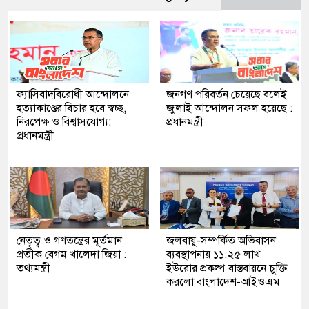
ফ্যাসিবাদবিরোধী আন্দোলনে
জনগণ পরিবর্তন চেয়েছে বলেই
হত্যাকাণ্ডের বিচার হবে স্বচ্ছ,
জুলাই আন্দোলন সফল হয়েছে :
নিরপেক্ষ ও বিশ্বাসযোগ্য:
প্রধানমন্ত্রী
প্রধানমন্ত্রী
নেতৃত্ব ও গণতন্ত্রের মূর্তমান
জলবায়ু-সম্পর্কিত অভিবাসন
প্রতীক বেগম খালেদা জিয়া :
ব্যবস্থাপনায় ১১.২৫ লাখ
তথ্যমন্ত্রী
ইউরোর প্রকল্প বাস্তবায়নে চুক্তি
করলো বাংলাদেশ-আইওএম