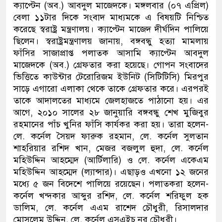
ক্যাপ্টেন (অব.) আবদুল মাজেদকে। মঙ্গলবার (০৭ এপ্রিল)
ডাকাতির প্রস্তুতিকালে দুইজনকে গ্রেফতার ক
বেলা ১১টার দিকে সংবাদ মাধ্যমকে এ বিষয়টি নিশ্চিত
করেছে স্বরাষ্ট্র মন্ত্রণালয়। ক্যাপ্টেন মাজেদ দীর্ঘদিন পালিয়ে
থানা পুলিশ
ছিলেন। স্বরাষ্ট্রমন্ত্রণালয় জানায়, বঙ্গবন্ধু হত্যা মামলায়
ফাঁসির সাজাপ্রাপ্ত পলাতক আসামি ক্যাপ্টেন আবদুল
মাজেদকে (অব.) গ্রেফতার করা হয়েছে। গোপন সংবাদের
ভিত্তিতে কাউন্টার টেরোরিজম ইউনিট (সিটিটিসি) মিরপুর
সাড়ে এগারো এলাকা থেকে তাকে গ্রেফতার করে। এরপরই
তাকে আদালতের মাধ্যমে জেলহাজতে পাঠানো হয়। এর
আগে, ২০১০ সালের ২৮ জানুয়ারি বঙ্গবন্ধু শেখ মুজিবুর
রহমানের পাঁচ খুনির ফাঁসি কার্যকর করা হয়। তারা হলেন-
লে. কর্নেল সৈয়দ ফারুক রহমান, লে. কর্নেল সুলতান
শাহরিয়ার রশিদ খান, মেজর বজলুল হুদা, লে. কর্নেল
মহিউদ্দিন আহম্মেদ (আর্টিলারি) ও লে. কর্নেল একেএম
মহিউদ্দিন আহম্মেদ (ল্যান্সার)। এছাড়ও এখনো ১২ জনের
মধ্যে ৫ জন বিদেশে পালিয়ে রয়েছেন। পলাতকরা হলেন-
কর্নেল খন্দকার আব্দুর রশিদ, লে. কর্নেল শরিফুল হক
ডালিম, লে. কর্নেল এএম রাশেদ চৌধুরী, রিসালদার
মোসলেম উদ্দিন, লে. কর্নেল এসএইচ নূর চৌধুরী।