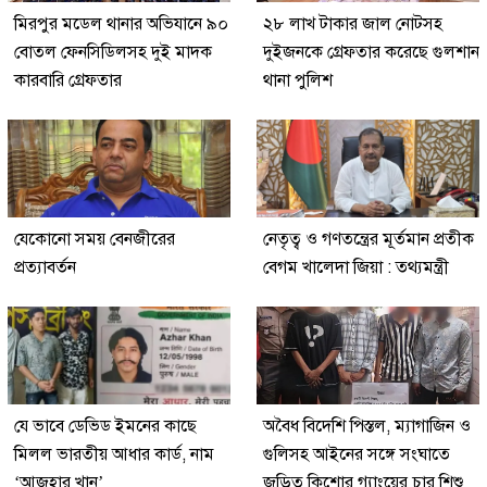
মিরপুর মডেল থানার অভিযানে ৯০
২৮ লাখ টাকার জাল নোটসহ
বোতল ফেনসিডিলসহ দুই মাদক
দুইজনকে গ্রেফতার করেছে গুলশান
কারবারি গ্রেফতার
থানা পুলিশ
যেকোনো সময় বেনজীরের
নেতৃত্ব ও গণতন্ত্রের মূর্তমান প্রতীক
প্রত্যাবর্তন
বেগম খালেদা জিয়া : তথ্যমন্ত্রী
যে ভাবে ডেভিড ইমনের কাছে
অবৈধ বিদেশি পিস্তল, ম্যাগাজিন ও
মিলল ভারতীয় আধার কার্ড, নাম
গুলিসহ আইনের সঙ্গে সংঘাতে
‘আজহার খান’
জড়িত কিশোর গ্যাংয়ের চার শিশু