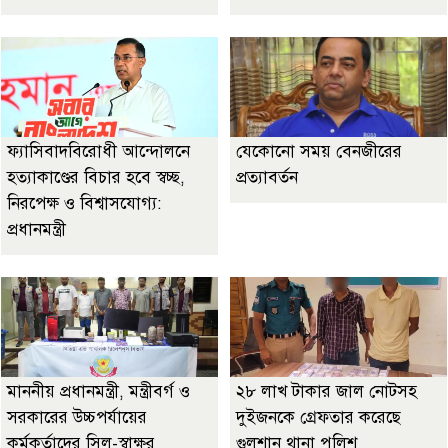
ফ্যাসিবাদবিরোধী আন্দোলনে
যেকোনো সময় বেনজীরের
হত্যাকাণ্ডের বিচার হবে স্বচ্ছ,
প্রত্যাবর্তন
নিরপেক্ষ ও বিশ্বাসযোগ্য:
প্রধানমন্ত্রী
মাননীয় প্রধানমন্ত্রী, মন্ত্রীবর্গ ও
২৮ লাখ টাকার জাল নোটসহ
সরকারের উচ্চপর্যায়ের
দুইজনকে গ্রেফতার করেছে
কর্মকর্তাদের সিল-স্বাক্ষর
গুলশান থানা পুলিশ