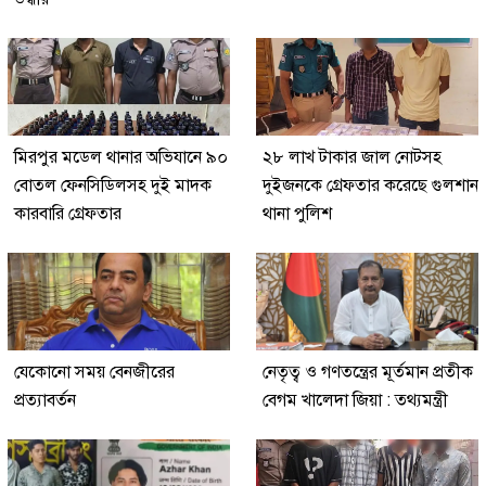
মিরপুর মডেল থানার অভিযানে ৯০
২৮ লাখ টাকার জাল নোটসহ
বোতল ফেনসিডিলসহ দুই মাদক
দুইজনকে গ্রেফতার করেছে গুলশান
কারবারি গ্রেফতার
থানা পুলিশ
যেকোনো সময় বেনজীরের
নেতৃত্ব ও গণতন্ত্রের মূর্তমান প্রতীক
প্রত্যাবর্তন
বেগম খালেদা জিয়া : তথ্যমন্ত্রী