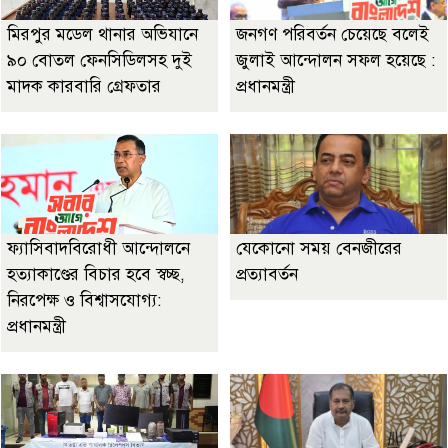
মিরপুর মডেল থানার অভিযানে
জনগণ পরিবর্তন চেয়েছে বলেই
৯০ বোতল ফেনসিডিলসহ দুই
জুলাই আন্দোলন সফল হয়েছে :
মাদক কারবারি গ্রেফতার
প্রধানমন্ত্রী
ফ্যাসিবাদবিরোধী আন্দোলনে
যেকোনো সময় বেনজীরের
হত্যাকাণ্ডের বিচার হবে স্বচ্ছ,
প্রত্যাবর্তন
নিরপেক্ষ ও বিশ্বাসযোগ্য:
প্রধানমন্ত্রী