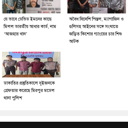
যে ভাবে ডেভিড ইমনের কাছে
অবৈধ বিদেশি পিস্তল, ম্যাগাজিন ও
মিলল ভারতীয় আধার কার্ড, নাম
গুলিসহ আইনের সঙ্গে সংঘাতে
‘আজহার খান’
জড়িত কিশোর গ্যাংয়ের চার শিশু
আটক
ডাকাতির প্রস্তুতিকালে দুইজনকে
গ্রেফতার করেছে মিরপুর মডেল
থানা পুলিশ