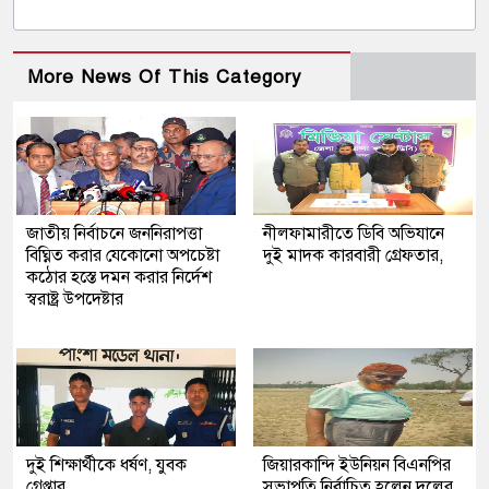
More News Of This Category
জাতীয় নির্বাচনে জননিরাপত্তা
নীলফামারীতে ডিবি অভিযানে
বিঘ্নিত করার যেকোনো অপচেষ্টা
দুই মাদক কারবারী গ্রেফতার,
কঠোর হস্তে দমন করার নির্দেশ
স্বরাষ্ট্র উপদেষ্টার
দুই শিক্ষার্থীকে ধর্ষণ, যুবক
জিয়ারকান্দি ইউনিয়ন বিএনপির
গ্রেপ্তার
সভাপতি নির্বাচিত হলেন,দলের