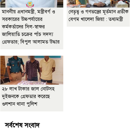
মাননীয় প্রধানমন্ত্রী, মন্ত্রীবর্গ ও
নেতৃত্ব ও গণতন্ত্রের মূর্তমান প্রতীক
সরকারের উচ্চপর্যায়ের
বেগম খালেদা জিয়া : তথ্যমন্ত্রী
কর্মকর্তাদের সিল-স্বাক্ষর
জালিয়াতি চক্রের পাঁচ সদস্য
গ্রেফতার; বিপুল আলামত উদ্ধার
২৮ লাখ টাকার জাল নোটসহ
দুইজনকে গ্রেফতার করেছে
গুলশান থানা পুলিশ
সর্বশেষ সংবাদ