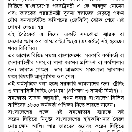
দিল্লিতে বাংলাদেশের পররাষ্ট্রমন্ত্রী এ কে আবদুল মোমেন
ডাকাতির প্রস্তুতিকালে দুইজনকে গ
এবং ভারতের পররাষ্ট্রমন্ত্রী সুষমা স্বরাজের নেতৃত্বে পঞ্চম
যৌথ কনসাল্টেটিভ কমিশনের (জেসিসি) বৈঠক শেষে এই
থানা পুলিশ
ঘোষণা দেওয়া হয়।
এই বৈঠকেই এ বিষেয় একটি সমঝোতা স্মারক বা
মেমোরান্ডাম অব আন্ডারস্ট্যান্ডিংও (এমওইউ) সই হয়েছে।
খবর বিবিসির।
এর আগেও বিভিন্ন সময়ে বাংলাদেশের সরকারি কর্মকর্তা বা
সেনাবাহিনীর সদস্যরা নানা ধরনের প্রশিক্ষণ বা কর্মশালার
জন্য ভারতে গেছেন। তবে আজকের সমঝোতা স্মারকের
ফলে বিষয়টি আনুষ্ঠানিক রূপ পেল।
এই কর্মসূচিকে বলা হচ্ছে সরকারি আমলাদের জন্য ‘ট্রেনিং
ও ক্যাপাসিটি বিল্ডিং প্রোগ্রাম’ (প্রশিক্ষণ ও সামর্থ্য নির্মাণ) ।
সমঝোতা স্মারক অনুযায়ী, প্রথম দফায় বাংলাদেশ সিভিল
সার্ভিসের ১৮০০ কর্মকর্তা প্রশিক্ষণ নিতে ভারতে যাবেন।
বাংলাদেশের পক্ষে এই সমঝোতায স্মারকে সই
করেন দিল্লিতে নিযুক্ত বাংলাদেশের হাইকমিশনার সৈয়দ
মোয়াজ্জেম আলি। আর ভারতের হয়েসই করেন দিল্লিতে