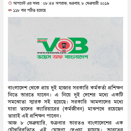
আপডেট এর সময় : ০৮:৪৪ অপরাহ্ন, শুক্রবার, ৮ ফেব্রুয়ারী ২০১৯
প্রধানমন্ত্রী
১১৮ বার পঠিত হয়েছে
মিরপুর মডেল থানার অভিযানে ৯
মাদক কারবারি গ্রেফতার
২৮ লাখ টাকার জাল নোটসহ দুইজন
থানা পুলিশ
যেকোনো সময় বেনজীরের প্রত্যাবর্
নেতৃত্ব ও গণতন্ত্রের মূর্তমান প্রতীক
বাংলাদেশ থেকে প্রায় দুই হাজার সরকারি কর্মকর্তা প্রশিক্ষণ
যে ভাবে ডেভিড ইমনের কাছে মিলল
নিতে ভারতে যাবেন। এ নিয়ে দুই দেশের মধ্যে একটি
সমঝোতা স্মারক সই হয়েছে। সরকারি আমলাদের মধ্যে
‘আজহার খান’
যারা তাদের ক্যারিয়ারের (কর্মজীবন) মাঝপথে রয়েছেন
তারাই এই প্রশিক্ষণ পাবেন।
অবৈধ বিদেশি পিস্তল, ম্যাগাজিন ও
আজ ৮ ফেব্রুয়ারি, শুক্রবার ভারতও বাংলাদেশের এক
জড়িত কিশোর গ্যাংয়ের চার শিশু আটক
যৌথবিবৃতিতে এই ঘোষণা দেওয়া হয়েছে। ভারতের