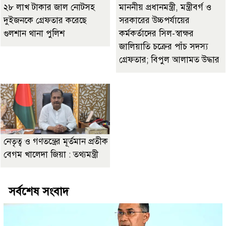
২৮ লাখ টাকার জাল নোটসহ
মাননীয় প্রধানমন্ত্রী, মন্ত্রীবর্গ ও
দুইজনকে গ্রেফতার করেছে
সরকারের উচ্চপর্যায়ের
গুলশান থানা পুলিশ
কর্মকর্তাদের সিল-স্বাক্ষর
জালিয়াতি চক্রের পাঁচ সদস্য
গ্রেফতার; বিপুল আলামত উদ্ধার
নেতৃত্ব ও গণতন্ত্রের মূর্তমান প্রতীক
বেগম খালেদা জিয়া : তথ্যমন্ত্রী
সর্বশেষ সংবাদ