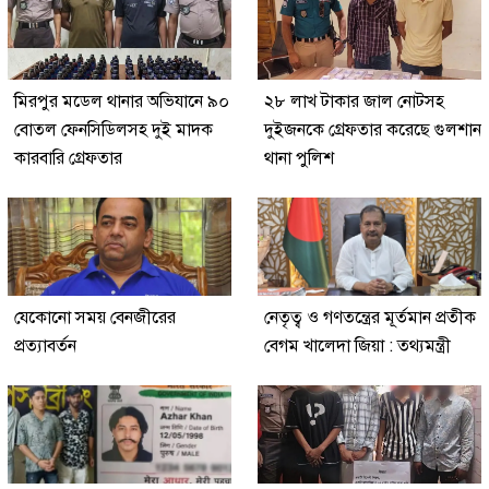
মিরপুর মডেল থানার অভিযানে ৯০
২৮ লাখ টাকার জাল নোটসহ
বোতল ফেনসিডিলসহ দুই মাদক
দুইজনকে গ্রেফতার করেছে গুলশান
কারবারি গ্রেফতার
থানা পুলিশ
যেকোনো সময় বেনজীরের
নেতৃত্ব ও গণতন্ত্রের মূর্তমান প্রতীক
প্রত্যাবর্তন
বেগম খালেদা জিয়া : তথ্যমন্ত্রী