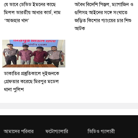
যে ভাবে ডেভিড ইমনের কাছে
অবৈধ বিদেশি পিস্তল, ম্যাগাজিন ও
মিলল ভারতীয় আধার কার্ড, নাম
গুলিসহ আইনের সঙ্গে সংঘাতে
‘আজহার খান’
জড়িত কিশোর গ্যাংয়ের চার শিশু
আটক
ডাকাতির প্রস্তুতিকালে দুইজনকে
গ্রেফতার করেছে মিরপুর মডেল
থানা পুলিশ
আমাদের পরিবার
ফটোগ্যালারি
ভিডিও গ্যালারী