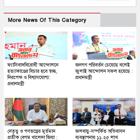
More News Of This Category
ফ্যাসিবাদবিরোধী আন্দোলনে
জনগণ পরিবর্তন চেয়েছে বলেই
হত্যাকাণ্ডের বিচার হবে স্বচ্ছ,
জুলাই আন্দোলন সফল হয়েছে :
নিরপেক্ষ ও বিশ্বাসযোগ্য:
প্রধানমন্ত্রী
প্রধানমন্ত্রী
নেতৃত্ব ও গণতন্ত্রের মূর্তমান
জলবায়ু-সম্পর্কিত অভিবাসন
প্রতীক বেগম খালেদা জিয়া :
ব্যবস্থাপনায় ১১.২৫ লাখ