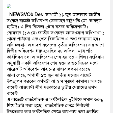
প্রধানমন্ত্রী
NEWSVOb Des
: আগামী ১১ জুন মঙ্গলবার জাতীয়
মিরপুর মডেল থানার অভিযান
সংসদে বাজেট অধিবেশন ডেকেছেন রাষ্ট্রপতি মো. আবদুল
মাদক কারবারি গ্রেফতার
হামিদ। এ দিন বিকেল ৫টায় বসবে অধিবেশনটি।
সোমবার (১৩ মে) জাতীয় সংসদের জনসংযোগ অধিশাখা-১
২৮ লাখ টাকার জাল নোটসহ দ
থেকে পাঠানো এক প্রেস বিজ্ঞপ্তিতে এ তথ্য জানানো হয়।
এটি চলমান একাদশ সংসদের তৃতীয় অধিবেশন। এর আগে
থানা পুলিশ
দ্বিতীয় অধিবেশন শুরু হয়েছিল ২৪ এপ্রিল। মাত্র পাঁচ
কার্যদিবস চলা এ অধিবেশন শেষ হয় ৩০ এপ্রিল। সংবিধান
যেকোনো সময় বেনজীরের প্রত্য
অনুযায়ী একটি অধিবেশন শেষ হওয়ার ৬০ দিনের মধ্যে
নেতৃত্ব ও গণতন্ত্রের মূর্তমান প
আরেকটি অধিবেশন আহ্বানের বাধ্যবাধকতা রয়েছে।
জানা গেছে, আগামী ১৩ জুন জাতীয় সংসদে বাজেট
যে ভাবে ডেভিড ইমনের কাছে 
উপস্থাপন করবেন অর্থমন্ত্রী আ হ ম মুস্তফা কামাল। আসছে
বাজেট আওয়ামী লীগ সরকারের তৃতীয় মেয়াদের প্রথম
‘আজহার খান’
বাজেট।
এ বাজেটে রাজনৈতিক ও অর্থনৈতিক দুইদিকে সমান গুরুত্ব
অবৈধ বিদেশি পিস্তল, ম্যাগাজ
দিয়ে তৈরি করা হচ্ছে। রাজনৈতিক ক্ষেত্রে নির্বাচনী
জড়িত কিশোর গ্যাংয়ের চার শিশু 
ইশতেহার আর অর্থনৈতিক ক্ষেত্রে আয়-ব্যয় তথা প্রবৃদ্ধির