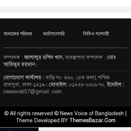
আমাদের পরিবার
ফটোগ্যালারি
ভিডিও গ্যালারী
সম্পাদক :
জালালুর রশিদ খান,
ব্যবস্থাপনা সম্পাদক :
মোঃ
আরিফুর রহমান
।
যোগাযোগ কার্যালয় :
বাড়ি নং- ৪৬০, (৫ম তলা),পশ্চিম
রামপুরা, ঢাকা-১২১৯।
মোবাইল:
০১৮২৮-০২০৮৭০,
ইমেইল :
newsvob57@gmail. com
© All rights reserved © News Voice of Bangladesh |
Theme Developed BY
ThemesBazar.Com