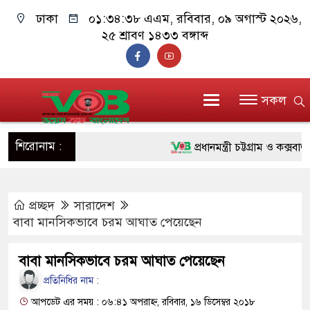
ঢাকা
০১:৩৪:৩৯ এএম
, রবিবার, ০৯ অগাস্ট ২০২৬,
২৫ শ্রাবণ ১৪৩৩ বঙ্গাব্দ
সকল
শিরোনাম :
প্রধানমন্ত্রী চট্টগ্রাম ও কক্সবাজারে
জুলাই যোদ্ধাদের পাশে প্রধানমন্ত
প্রচ্ছদ
সারাদেশ
রিকশা
বাবা মানসিকভাবে চরম আঘাত পেয়েছেন
মানবিক অঙ্গীকার ধারণ করে ড্যাব
বাবা মানসিকভাবে চরম আঘাত পেয়েছেন
দাঁড়াবে : ডা. জুবাইদা রহমান
প্রতিনিধির নাম :
ফ্যাসিবাদবিরোধী আন্দোলনে হত্যাকাণ
আপডেট এর সময় : ০৬:৪১ অপরাহ্ন, রবিবার, ১৬ ডিসেম্বর ২০১৮