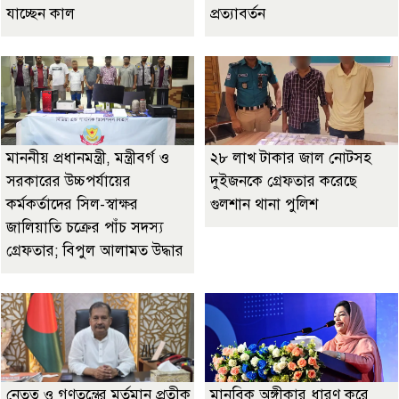
যাচ্ছেন কাল
প্রত্যাবর্তন
মাননীয় প্রধানমন্ত্রী, মন্ত্রীবর্গ ও
২৮ লাখ টাকার জাল নোটসহ
সরকারের উচ্চপর্যায়ের
দুইজনকে গ্রেফতার করেছে
কর্মকর্তাদের সিল-স্বাক্ষর
গুলশান থানা পুলিশ
জালিয়াতি চক্রের পাঁচ সদস্য
গ্রেফতার; বিপুল আলামত উদ্ধার
নেতৃত্ব ও গণতন্ত্রের মূর্তমান প্রতীক
মানবিক অঙ্গীকার ধারণ করে