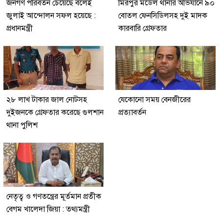
জনগণ পরিবর্তন চেয়েছে বলেই
মিরপুর মডেল থানার অভিযানে ৯০
জুলাই আন্দোলন সফল হয়েছে :
বোতল ফেনসিডিলসহ দুই মাদক
প্রধানমন্ত্রী
কারবারি গ্রেফতার
২৮ লাখ টাকার জাল নোটসহ
যেকোনো সময় বেনজীরের
দুইজনকে গ্রেফতার করেছে গুলশান
প্রত্যাবর্তন
থানা পুলিশ
নেতৃত্ব ও গণতন্ত্রের মূর্তমান প্রতীক
বেগম খালেদা জিয়া : তথ্যমন্ত্রী