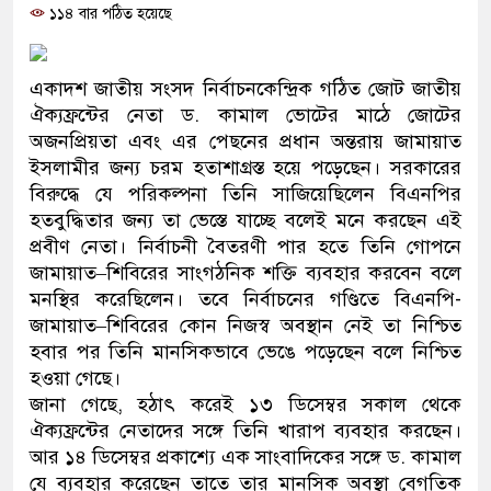
১১৪ বার পঠিত হয়েছে
ও বিশ্বাসযোগ্য: প্রধানমন্ত্রী
মাননীয় প্রধানমন্ত্রী, মন্ত্রীবর্গ ও 
একাদশ জাতীয় সংসদ নির্বাচনকেন্দ্রিক গঠিত জোট জাতীয়
সিল-স্বাক্ষর জালিয়াতি চক্রের পাঁচ সদ
ঐক্যফ্রন্টের নেতা ড. কামাল ভোটের মাঠে জোটের
অজনপ্রিয়তা এবং এর পেছনের প্রধান অন্তরায় জামায়াত
উদ্ধার
ইসলামীর জন্য চরম হতাশাগ্রস্ত হয়ে পড়েছেন। সরকারের
বিরুদ্ধে যে পরিকল্পনা তিনি সাজিয়েছিলেন বিএনপির
জনগণ পরিবর্তন চেয়েছে বলেই জ
হতবুদ্ধিতার জন্য তা ভেস্তে যাচ্ছে বলেই মনে করছেন এই
প্রবীণ নেতা। নির্বাচনী বৈতরণী পার হতে তিনি গোপনে
প্রধানমন্ত্রী
জামায়াত–শিবিরের সাংগঠনিক শক্তি ব্যবহার করবেন বলে
মিরপুর মডেল থানার অভিযানে ৯
মনস্থির করেছিলেন। তবে নির্বাচনের গণ্ডিতে বিএনপি-
জামায়াত–শিবিরের কোন নিজস্ব অবস্থান নেই তা নিশ্চিত
মাদক কারবারি গ্রেফতার
হবার পর তিনি মানসিকভাবে ভেঙে পড়েছেন বলে নিশ্চিত
হওয়া গেছে।
২৮ লাখ টাকার জাল নোটসহ দুইজ
জানা গেছে, হঠাৎ করেই ১৩ ডিসেম্বর সকাল থেকে
ঐক্যফ্রন্টের নেতাদের সঙ্গে তিনি খারাপ ব্যবহার করছেন।
থানা পুলিশ
আর ১৪ ডিসেম্বর প্রকাশ্যে এক সাংবাদিকের সঙ্গে ড. কামাল
যেকোনো সময় বেনজীরের প্রত্যাবর
যে ব্যবহার করেছেন তাতে তার মানসিক অবস্থা বেগতিক