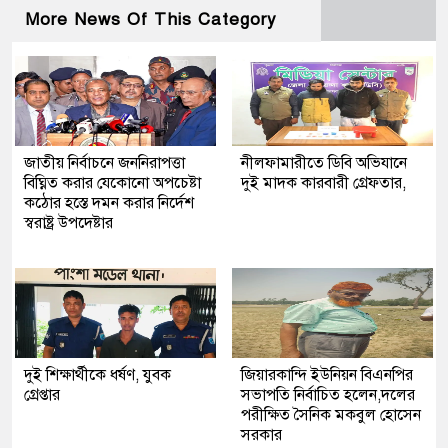
More News Of This Category
জাতীয় নির্বাচনে জননিরাপত্তা
নীলফামারীতে ডিবি অভিযানে
বিঘ্নিত করার যেকোনো অপচেষ্টা
দুই মাদক কারবারী গ্রেফতার,
কঠোর হস্তে দমন করার নির্দেশ
স্বরাষ্ট্র উপদেষ্টার
দুই শিক্ষার্থীকে ধর্ষণ, যুবক
জিয়ারকান্দি ইউনিয়ন বিএনপির
গ্রেপ্তার
সভাপতি নির্বাচিত হলেন,দলের
পরীক্ষিত সৈনিক মকবুল হোসেন
সরকার