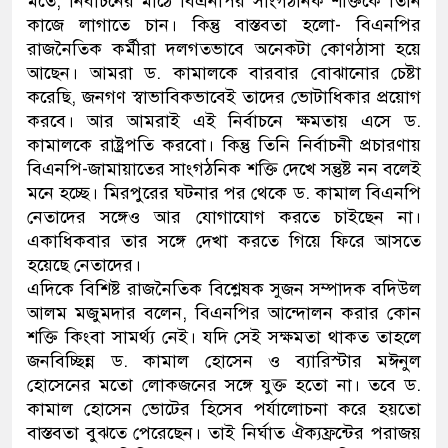
মতে, নির্বাচনের মাঠে বিএনপির সাংগঠনিক শক্তিকে তিনি
কাজে লাগাতে চান। কিন্তু বাস্তবতা হলো- বিএনপির
রাজনৈতিক কর্মীরা দলগতভাবে অনেকটা কোণঠাসা হয়ে
আছেন। আমরা ড. কামালকে বারবার বোঝানোর চেষ্টা
করেছি, জনগণ স্বাভাবিকভাবেই তাদের ভোটাধিকার প্রয়োগ
করবে। আর আমরাই এই নির্বাচনে ক্ষমতায় এসে ড.
কামালকে রাষ্ট্রপতি করবো। কিন্তু তিনি নির্বাচনী প্রচারণায়
বিএনপি-জামায়াতের সাংগঠনিক শক্তি দেখে সন্তুষ্ট নন বলেই
মনে হচ্ছে। মিরপুরের ঘটনার পর থেকে ড. কামাল বিএনপি
নেতাদের সঙ্গেও আর যোগাযোগ করতে চাইছেন না।
একাধিকবার তার সঙ্গে দেখা করতে গিয়ে ফিরে আসতে
হয়েছে নেতাদের।
এদিকে বিশিষ্ট রাজনৈতিক বিশ্লেষক সুজন সম্পাদক বদিউল
আলম মজুমদার বলেন, বিএনপির আন্দোলন করার কোন
শক্তি কিংবা সামর্থ্য নেই। যদি সেই সক্ষমতা থাকত তাহলে
জনবিচ্ছিন্ন ড. কামাল হোসেন ও ব্যারিস্টার মঈনুল
হোসেনের মতো লোকজনের সঙ্গে যুক্ত হতো না। তবে ড.
কামাল হোসেন ভোটের হিসেব পর্যালোচনা করে হয়তো
বাস্তবতা বুঝতে পেরেছেন। তাই নির্ঘাত ঐক্যফ্রন্টের পরাজয়