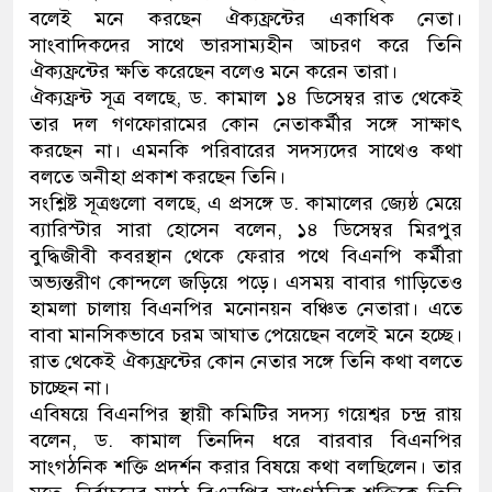
বলেই মনে করছেন ঐক্যফ্রন্টের একাধিক নেতা।
নেতৃত্ব ও গণতন্ত্রের মূর্তমান প্রতী
সাংবাদিকদের সাথে ভারসাম্যহীন আচরণ করে তিনি
ঐক্যফ্রন্টের ক্ষতি করেছেন বলেও মনে করেন তারা।
ঐক্যফ্রন্ট সূত্র বলছে, ড. কামাল ১৪ ডিসেম্বর রাত থেকেই
তার দল গণফোরামের কোন নেতাকর্মীর সঙ্গে সাক্ষাৎ
করছেন না। এমনকি পরিবারের সদস্যদের সাথেও কথা
বলতে অনীহা প্রকাশ করছেন তিনি।
সংশ্লিষ্ট সূত্রগুলো বলছে, এ প্রসঙ্গে ড. কামালের জ্যেষ্ঠ মেয়ে
ব্যারিস্টার সারা হোসেন বলেন, ১৪ ডিসেম্বর মিরপুর
বুদ্ধিজীবী কবরস্থান থেকে ফেরার পথে বিএনপি কর্মীরা
অভ্যন্তরীণ কোন্দলে জড়িয়ে পড়ে। এসময় বাবার গাড়িতেও
হামলা চালায় বিএনপির মনোনয়ন বঞ্চিত নেতারা। এতে
বাবা মানসিকভাবে চরম আঘাত পেয়েছেন বলেই মনে হচ্ছে।
রাত থেকেই ঐক্যফ্রন্টের কোন নেতার সঙ্গে তিনি কথা বলতে
চাচ্ছেন না।
এবিষয়ে বিএনপির স্থায়ী কমিটির সদস্য গয়েশ্বর চন্দ্র রায়
বলেন, ড. কামাল তিনদিন ধরে বারবার বিএনপির
সাংগঠনিক শক্তি প্রদর্শন করার বিষয়ে কথা বলছিলেন। তার