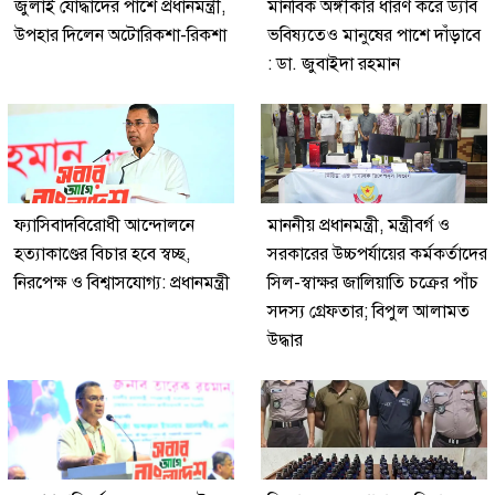
জুলাই যোদ্ধাদের পাশে প্রধানমন্ত্রী,
মানবিক অঙ্গীকার ধারণ করে ড্যাব
উপহার দিলেন অটোরিকশা-রিকশা
ভবিষ্যতেও মানুষের পাশে দাঁড়াবে
: ডা. জুবাইদা রহমান
ফ্যাসিবাদবিরোধী আন্দোলনে
মাননীয় প্রধানমন্ত্রী, মন্ত্রীবর্গ ও
হত্যাকাণ্ডের বিচার হবে স্বচ্ছ,
সরকারের উচ্চপর্যায়ের কর্মকর্তাদের
নিরপেক্ষ ও বিশ্বাসযোগ্য: প্রধানমন্ত্রী
সিল-স্বাক্ষর জালিয়াতি চক্রের পাঁচ
সদস্য গ্রেফতার; বিপুল আলামত
উদ্ধার