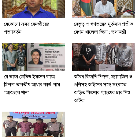
যেকোনো সময় বেনজীরের
নেতৃত্ব ও গণতন্ত্রের মূর্তমান প্রতীক
প্রত্যাবর্তন
বেগম খালেদা জিয়া : তথ্যমন্ত্রী
যে ভাবে ডেভিড ইমনের কাছে
অবৈধ বিদেশি পিস্তল, ম্যাগাজিন ও
মিলল ভারতীয় আধার কার্ড, নাম
গুলিসহ আইনের সঙ্গে সংঘাতে
‘আজহার খান’
জড়িত কিশোর গ্যাংয়ের চার শিশু
আটক