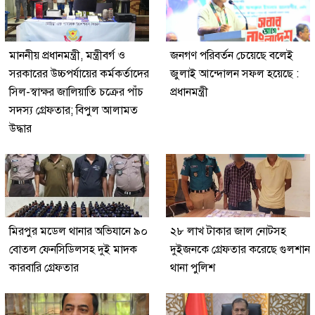
মাননীয় প্রধানমন্ত্রী, মন্ত্রীবর্গ ও
জনগণ পরিবর্তন চেয়েছে বলেই
সরকারের উচ্চপর্যায়ের কর্মকর্তাদের
জুলাই আন্দোলন সফল হয়েছে :
সিল-স্বাক্ষর জালিয়াতি চক্রের পাঁচ
প্রধানমন্ত্রী
সদস্য গ্রেফতার; বিপুল আলামত
উদ্ধার
মিরপুর মডেল থানার অভিযানে ৯০
২৮ লাখ টাকার জাল নোটসহ
বোতল ফেনসিডিলসহ দুই মাদক
দুইজনকে গ্রেফতার করেছে গুলশান
কারবারি গ্রেফতার
থানা পুলিশ