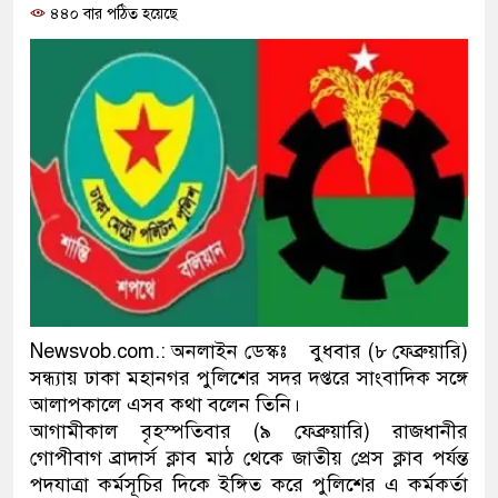
৪৪০ বার পঠিত হয়েছে
প্রধানমন্ত্রী
মিরপুর মডেল থানার অভিযানে
মাদক কারবারি গ্রেফতার
২৮ লাখ টাকার জাল নোটসহ দু
থানা পুলিশ
যেকোনো সময় বেনজীরের প্রত্যা
নেতৃত্ব ও গণতন্ত্রের মূর্তমান প্র
যে ভাবে ডেভিড ইমনের কাছে ম
Newsvob.com.: অনলাইন ডেস্কঃ বুধবার (৮ ফেব্রুয়ারি)
সন্ধ্যায় ঢাকা মহানগর পুলিশের সদর দপ্তরে সাংবাদিক সঙ্গে
‘আজহার খান’
আলাপকালে এসব কথা বলেন তিনি।
আগামীকাল বৃহস্পতিবার (৯ ফেব্রুয়ারি) রাজধানীর
অবৈধ বিদেশি পিস্তল, ম্যাগাজি
গোপীবাগ ব্রাদার্স ক্লাব মাঠ থেকে জাতীয় প্রেস ক্লাব পর্যন্ত
পদযাত্রা কর্মসূচির দিকে ইঙ্গিত করে পুলিশের এ কর্মকর্তা
জড়িত কিশোর গ্যাংয়ের চার শিশু আ