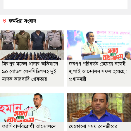
জনপ্রিয় সংবাদ
মিরপুর মডেল থানার অভিযানে
জনগণ পরিবর্তন চেয়েছে বলেই
৯০ বোতল ফেনসিডিলসহ দুই
জুলাই আন্দোলন সফল হয়েছে :
মাদক কারবারি গ্রেফতার
প্রধানমন্ত্রী
ফ্যাসিবাদবিরোধী আন্দোলনে
যেকোনো সময় বেনজীরের