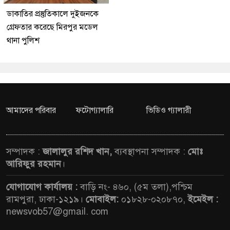
ডাকাতির প্রস্তুতিকালে দুইজনকে
গ্রেফতার করেছে মিরপুর মডেল
থানা পুলিশ
আমাদের পরিবার
ফটোগ্যালারি
ভিডিও গ্যালারী
সম্পাদক :
জালালুর রশিদ খান,
ব্যবস্থাপনা সম্পাদক :
মোঃ
আরিফুর রহমান
।
যোগাযোগ কার্যালয় :
বাড়ি নং- ৪৬০, (৫ম তলা),পশ্চিম
রামপুরা, ঢাকা-১২১৯।
মোবাইল:
০১৮২৮-০২০৮৭০,
ইমেইল :
newsvob57@gmail. com