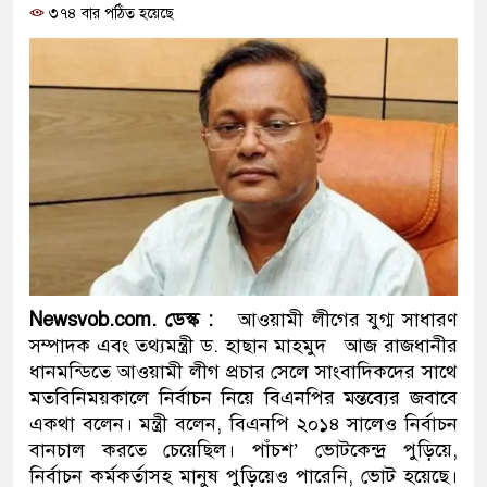
৩৭৪ বার পঠিত হয়েছে
ও বিশ্বাসযোগ্য: প্রধানমন্ত্রী
মাননীয় প্রধানমন্ত্রী, মন্ত্রীবর্গ ও 
সিল-স্বাক্ষর জালিয়াতি চক্রের পাঁচ সদ
উদ্ধার
জনগণ পরিবর্তন চেয়েছে বলেই জ
প্রধানমন্ত্রী
মিরপুর মডেল থানার অভিযানে ৯
Newsvob.com. ডেস্ক :
আওয়ামী লীগের যুগ্ম সাধারণ
মাদক কারবারি গ্রেফতার
সম্পাদক এবং তথ্যমন্ত্রী ড. হাছান মাহমুদ আজ রাজধানীর
ধানমন্ডিতে আওয়ামী লীগ প্রচার সেলে সাংবাদিকদের সাথে
২৮ লাখ টাকার জাল নোটসহ দুইজ
মতবিনিময়কালে নির্বাচন নিয়ে বিএনপির মন্তব্যের জবাবে
একথা বলেন। মন্ত্রী বলেন, বিএনপি ২০১৪ সালেও নির্বাচন
থানা পুলিশ
বানচাল করতে চেয়েছিল। পাঁচশ’ ভোটকেন্দ্র পুড়িয়ে,
নির্বাচন কর্মকর্তাসহ মানুষ পুড়িয়েও পারেনি, ভোট হয়েছে।
যেকোনো সময় বেনজীরের প্রত্যাবর