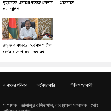
দুইজনকে গ্রেফতার করেছে গুলশান
প্রত্যাবর্তন
থানা পুলিশ
নেতৃত্ব ও গণতন্ত্রের মূর্তমান প্রতীক
বেগম খালেদা জিয়া : তথ্যমন্ত্রী
আমাদের পরিবার
ফটোগ্যালারি
ভিডিও গ্যালারী
সম্পাদক :
জালালুর রশিদ খান,
ব্যবস্থাপনা সম্পাদক :
মোঃ