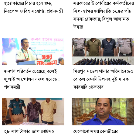
হত্যাকাণ্ডের বিচার হবে স্বচ্ছ,
সরকারের উচ্চপর্যায়ের কর্মকর্তাদের
নিরপেক্ষ ও বিশ্বাসযোগ্য: প্রধানমন্ত্রী
সিল-স্বাক্ষর জালিয়াতি চক্রের পাঁচ
সদস্য গ্রেফতার; বিপুল আলামত
উদ্ধার
জনগণ পরিবর্তন চেয়েছে বলেই
মিরপুর মডেল থানার অভিযানে ৯০
জুলাই আন্দোলন সফল হয়েছে :
বোতল ফেনসিডিলসহ দুই মাদক
প্রধানমন্ত্রী
কারবারি গ্রেফতার
২৮ লাখ টাকার জাল নোটসহ
যেকোনো সময় বেনজীরের