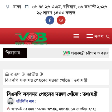
ঢাকা
০৬:৪৪:২৭ এএম
, রবিবার, ০৯ অগাস্ট ২০২৬,
২৫ শ্রাবণ ১৪৩৩ বঙ্গাব্দ
সকল
শিরোনাম :
প্রধানমন্ত্রী চট্টগ্রাম ও কক্সবাজারে
জুলাই যোদ্ধাদের পাশে প্রধানমন্ত
প্রচ্ছদ
জাতীয়
রিকশা
বিএনপি সবসময় পেছনের দরজা খোঁজে : তথ্যমন্ত্রী
মানবিক অঙ্গীকার ধারণ করে ড্যাব
বিএনপি সবসময় পেছনের দরজা খোঁজে : তথ্যমন্ত্রী
দাঁড়াবে : ডা. জুবাইদা রহমান
প্রতিনিধির নাম :
ফ্যাসিবাদবিরোধী আন্দোলনে হত্যাকাণ
আপডেট এর সময় : ০৯:৪৪ অপরাহ্ন, মঙ্গলবার, ১৪ সেপ্টেম্বর ২০২১