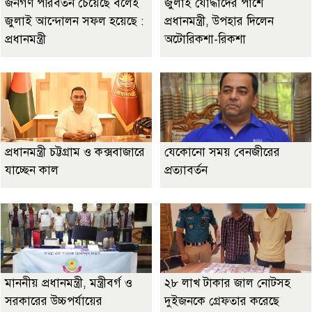
জনগণ পরিবর্তন চেয়েছে বলেই
জুলাই যোদ্ধাদের পাশে
জুলাই আন্দোলন সফল হয়েছে :
প্রধানমন্ত্রী, উপহার দিলেন
প্রধানমন্ত্রী
অটোরিকশা-রিকশা
প্রধানমন্ত্রী চট্টগ্রাম ও কক্সবাজারে
যেকোনো সময় বেনজীরের
যাচ্ছেন কাল
প্রত্যাবর্তন
মাননীয় প্রধানমন্ত্রী, মন্ত্রীবর্গ ও
২৮ লাখ টাকার জাল নোটসহ
সরকারের উচ্চপর্যায়ের
দুইজনকে গ্রেফতার করেছে