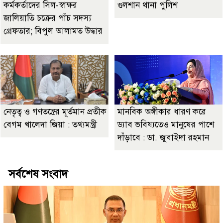
কর্মকর্তাদের সিল-স্বাক্ষর
গুলশান থানা পুলিশ
জালিয়াতি চক্রের পাঁচ সদস্য
গ্রেফতার; বিপুল আলামত উদ্ধার
নেতৃত্ব ও গণতন্ত্রের মূর্তমান প্রতীক
মানবিক অঙ্গীকার ধারণ করে
বেগম খালেদা জিয়া : তথ্যমন্ত্রী
ড্যাব ভবিষ্যতেও মানুষের পাশে
দাঁড়াবে : ডা. জুবাইদা রহমান
সর্বশেষ সংবাদ