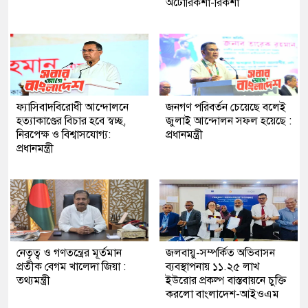
অটোরিকশা-রিকশা
ফ্যাসিবাদবিরোধী আন্দোলনে
জনগণ পরিবর্তন চেয়েছে বলেই
হত্যাকাণ্ডের বিচার হবে স্বচ্ছ,
জুলাই আন্দোলন সফল হয়েছে :
নিরপেক্ষ ও বিশ্বাসযোগ্য:
প্রধানমন্ত্রী
প্রধানমন্ত্রী
নেতৃত্ব ও গণতন্ত্রের মূর্তমান
জলবায়ু-সম্পর্কিত অভিবাসন
প্রতীক বেগম খালেদা জিয়া :
ব্যবস্থাপনায় ১১.২৫ লাখ
তথ্যমন্ত্রী
ইউরোর প্রকল্প বাস্তবায়নে চুক্তি
করলো বাংলাদেশ-আইওএম