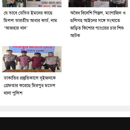
যে ভাবে ডেভিড ইমনের কাছে
অবৈধ বিদেশি পিস্তল, ম্যাগাজিন ও
মিলল ভারতীয় আধার কার্ড, নাম
গুলিসহ আইনের সঙ্গে সংঘাতে
‘আজহার খান’
জড়িত কিশোর গ্যাংয়ের চার শিশু
আটক
ডাকাতির প্রস্তুতিকালে দুইজনকে
গ্রেফতার করেছে মিরপুর মডেল
থানা পুলিশ