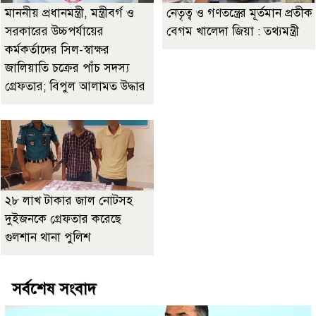
মাননীয় প্রধানমন্ত্রী, মন্ত্রীবর্গ ও
নেতৃত্ব ও গণতন্ত্রের মূর্তমান প্রতীক
সরকারের উচ্চপর্যায়ের
বেগম খালেদা জিয়া : তথ্যমন্ত্রী
কর্মকর্তাদের সিল-স্বাক্ষর
জালিয়াতি চক্রের পাঁচ সদস্য
গ্রেফতার; বিপুল আলামত উদ্ধার
২৮ লাখ টাকার জাল নোটসহ
দুইজনকে গ্রেফতার করেছে
গুলশান থানা পুলিশ
সর্বশেষ সংবাদ