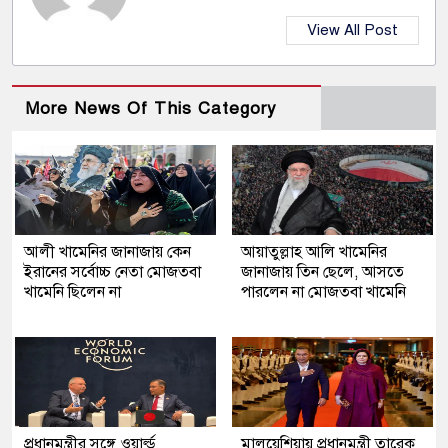
View All Post
More News Of This Category
আলী খামেনির জানাজায় কেন
আয়াতুল্লাহ আলি খামেনির
ইরানের সর্বোচ্চ নেতা মোজতবা
জানাজায় তিন ছেলে, আসতে
খামেনি ছিলেন না
পারলেন না মোজতবা খামেনি
প্রধানমন্ত্রীর সঙ্গে ওয়ার্ল্ড
মালয়েশিয়ায় প্রধানমন্ত্রী তারেক