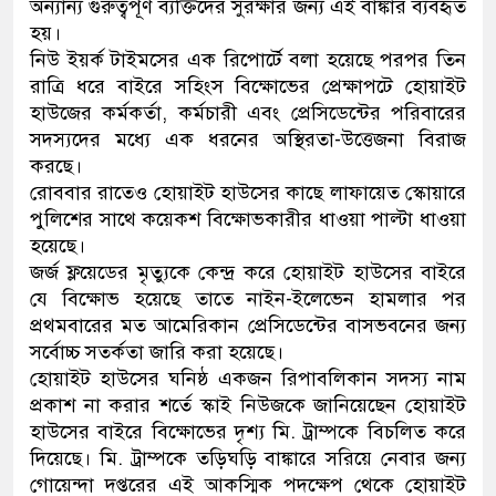
অন্যান্য গুরুত্বপূর্ণ ব্যক্তিদের সুরক্ষার জন্য এই বাঙ্কার ব্যবহৃত
হয়।
নিউ ইয়র্ক টাইমসের এক রিপোর্টে বলা হয়েছে পরপর তিন
রাত্রি ধরে বাইরে সহিংস বিক্ষোভের প্রেক্ষাপটে হোয়াইট
হাউজের কর্মকর্তা, কর্মচারী এবং প্রেসিডেন্টের পরিবারের
সদস্যদের মধ্যে এক ধরনের অস্থিরতা-উত্তেজনা বিরাজ
করছে।
রোববার রাতেও হোয়াইট হাউসের কাছে লাফায়েত স্কোয়ারে
পুলিশের সাথে কয়েকশ বিক্ষোভকারীর ধাওয়া পাল্টা ধাওয়া
হয়েছে।
জর্জ ফ্লয়েডের মৃত্যুকে কেন্দ্র করে হোয়াইট হাউসের বাইরে
যে বিক্ষোভ হয়েছে তাতে নাইন-ইলেভেন হামলার পর
প্রথমবারের মত আমেরিকান প্রেসিডেন্টের বাসভবনের জন্য
সর্বোচ্চ সতর্কতা জারি করা হয়েছে।
হোয়াইট হাউসের ঘনিষ্ঠ একজন রিপাবলিকান সদস্য নাম
প্রকাশ না করার শর্তে স্কাই নিউজকে জানিয়েছেন হোয়াইট
হাউসের বাইরে বিক্ষোভের দৃশ্য মি. ট্রাম্পকে বিচলিত করে
দিয়েছে। মি. ট্রাম্পকে তড়িঘড়ি বাঙ্কারে সরিয়ে নেবার জন্য
গোয়েন্দা দপ্তরের এই আকস্মিক পদক্ষেপ থেকে হোয়াইট