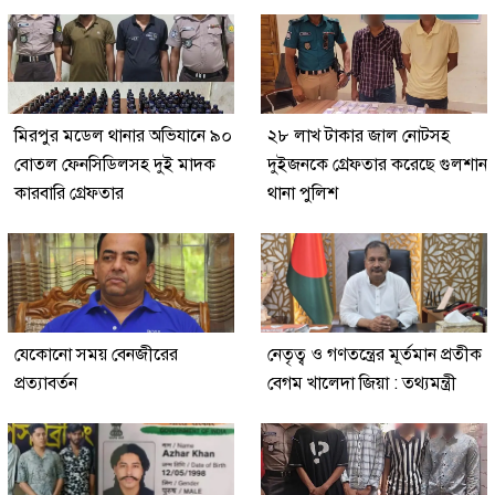
মিরপুর মডেল থানার অভিযানে ৯০
২৮ লাখ টাকার জাল নোটসহ
বোতল ফেনসিডিলসহ দুই মাদক
দুইজনকে গ্রেফতার করেছে গুলশান
কারবারি গ্রেফতার
থানা পুলিশ
যেকোনো সময় বেনজীরের
নেতৃত্ব ও গণতন্ত্রের মূর্তমান প্রতীক
প্রত্যাবর্তন
বেগম খালেদা জিয়া : তথ্যমন্ত্রী