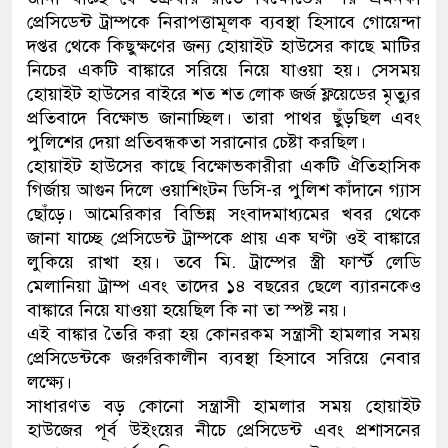
প্রেসিডেন্ট ট্রাম্পকে নিরাপত্তামূলক ব্যবস্থা হিসাবে গোয়েন্দা
ডাকাতির প্রস্তুতিকালে দুইজনক
দপ্তর থেকে কিছুক্ষণের জন্য হোয়াইট হাউসের কাছে মাটির
নিচের একটি বাঙ্কারে সরিয়ে নিয়ে যাওয়া হয়। সেসময়
থানা পুলিশ
হোয়াইট হাউসের বাইরে শত শত লোক জর্জ ফ্লয়েডের মৃত্যুর
প্রতিবাদে বিক্ষোভ জানাচ্ছিল। তারা পাথর ছুঁড়ছিল এবং
পুলিশের দেয়া প্রতিবন্ধকতা সরানোর চেষ্টা করছিল।
হোয়াইট হাউসের কাছে বিক্ষোভকারীরা একটি ঐতিহাসিক
গির্জায় আগুন দিলে ওয়াশিংটন ডিসি-র পুলিশ কাঁদানে গ্যাস
ছোঁড়ে। আমেরিকার বিভিন্ন সংবাদমাধ্যমের খবর থেকে
জানা যাচ্ছে প্রেসিডেন্ট ট্রাম্পকে প্রায় এক ঘণ্টা ওই বাঙ্কারে
লুকিয়ে রাখা হয়। তবে মি. ট্রাম্পের স্ত্রী ফার্স্ট লেডি
মেলানিয়া ট্রাম্প এবং তাদের ১৪ বছরের ছেলে ব্যারনকেও
বাঙ্কারে নিয়ে যাওয়া হয়েছিল কি না তা স্পষ্ট নয়।
এই বাঙ্কার তৈরি করা হয় কোনরকম সন্ত্রাসী হামলার সময়
প্রেসিডেন্টকে জরুরিকালীন ব্যবস্থা হিসাবে সরিয়ে নেবার
লক্ষ্যে।
সাধারণত বড় কোনো সন্ত্রাসী হামলার সময় হোয়াইট
হাউজের পূর্ব উইংয়ের নীচে প্রেসিডেন্ট এবং প্রশাসনের