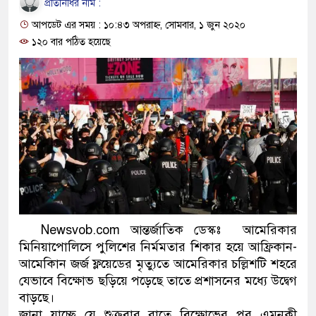
প্রতিনিধির নাম :
প্রধানমন্ত্রী
আপডেট এর সময় : ১০:৪৩ অপরাহ্ন, সোমবার, ১ জুন ২০২০
মিরপুর মডেল থানার অভিযানে
১২০ বার পঠিত হয়েছে
মাদক কারবারি গ্রেফতার
২৮ লাখ টাকার জাল নোটসহ দুই
থানা পুলিশ
যেকোনো সময় বেনজীরের প্রত্যাব
নেতৃত্ব ও গণতন্ত্রের মূর্তমান প্র
যে ভাবে ডেভিড ইমনের কাছে মি
Newsvob.com আন্তর্জাতিক ডেস্কঃ আমেরিকার
মিনিয়াপোলিসে পুলিশের নির্মমতার শিকার হয়ে আফ্রিকান-
‘আজহার খান’
আমেকিান জর্জ ফ্লয়েডের মৃত্যুতে আমেরিকার চল্লিশটি শহরে
অবৈধ বিদেশি পিস্তল, ম্যাগাজি
যেভাবে বিক্ষোভ ছড়িয়ে পড়েছে তাতে প্রশাসনের মধ্যে উদ্বেগ
বাড়ছে।
জড়িত কিশোর গ্যাংয়ের চার শিশু আট
জানা যাচ্ছে যে শুক্রবার রাতে বিক্ষোভের পর এমনকী