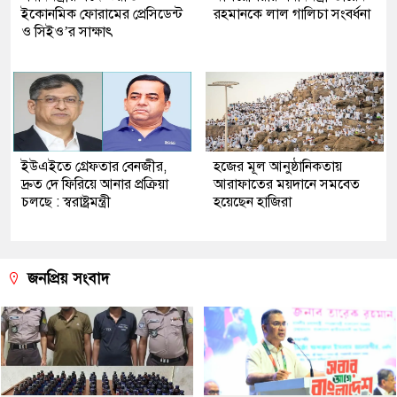
ইকোনমিক ফোরামের প্রেসিডেন্ট
রহমানকে লাল গালিচা সংবর্ধনা
ও সিইও’র সাক্ষাৎ
ইউএইতে গ্রেফতার বেনজীর,
হজের মূল আনুষ্ঠানিকতায়
দ্রুত দে ফিরিয়ে আনার প্রক্রিয়া
আরাফাতের ময়দানে সমবেত
চলছে : স্বরাষ্ট্রমন্ত্রী
হয়েছেন হাজিরা
জনপ্রিয় সংবাদ