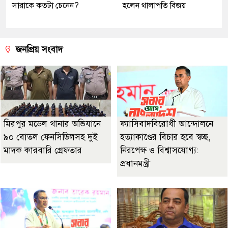
সারাকে কতটা চেনেন?
হলেন থালাপতি বিজয়
জনপ্রিয় সংবাদ
মিরপুর মডেল থানার অভিযানে
ফ্যাসিবাদবিরোধী আন্দোলনে
৯০ বোতল ফেনসিডিলসহ দুই
হত্যাকাণ্ডের বিচার হবে স্বচ্ছ,
মাদক কারবারি গ্রেফতার
নিরপেক্ষ ও বিশ্বাসযোগ্য:
প্রধানমন্ত্রী