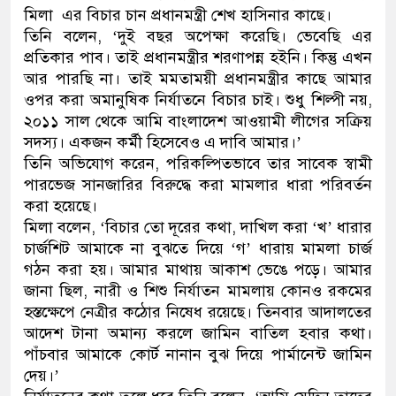
মিলা এর বিচার চান প্রধানমন্ত্রী শেখ হাসিনার কাছে।
ডাকাতির প্রস্তুতিকালে দুইজনকে 
তিনি বলেন, ‌‘দুই বছর অপেক্ষা করেছি। ভেবেছি এর
প্রতিকার পাব। তাই প্রধানমন্ত্রীর শরণাপন্ন হইনি। কিন্তু এখন
থানা পুলিশ
আর পারছি না। তাই মমতাময়ী প্রধানমন্ত্রীর কাছে আমার
ওপর করা অমানুষিক নির্যাতনে বিচার চাই। শুধু শিল্পী নয়,
২০১১ সাল থেকে আমি বাংলাদেশ আওয়ামী লীগের সক্রিয়
সদস্য। একজন কর্মী হিসেবেও এ দাবি আমার।’
তিনি অভিযোগ করেন, পরিকল্পিতভাবে তার সাবেক স্বামী
পারভেজ সানজারির বিরুদ্ধে করা মামলার ধারা পরিবর্তন
করা হয়েছে।
মিলা বলেন, ‘বিচার তো দূরের কথা, দাখিল করা ‘খ’ ধারার
চার্জশিট আমাকে না বুঝতে দিয়ে ‘গ’ ধারায় মামলা চার্জ
গঠন করা হয়। আমার মাথায় আকাশ ভেঙে পড়ে। আমার
জানা ছিল, নারী ও শিশু নির্যাতন মামলায় কোনও রকমের
হস্তক্ষেপে নেত্রীর কঠোর নিষেধ রয়েছে। তিনবার আদালতের
আদেশ টানা অমান্য করলে জামিন বাতিল হবার কথা।
পাঁচবার আমাকে কোর্ট নানান বুঝ দিয়ে পার্মানেন্ট জামিন
দেয়।’