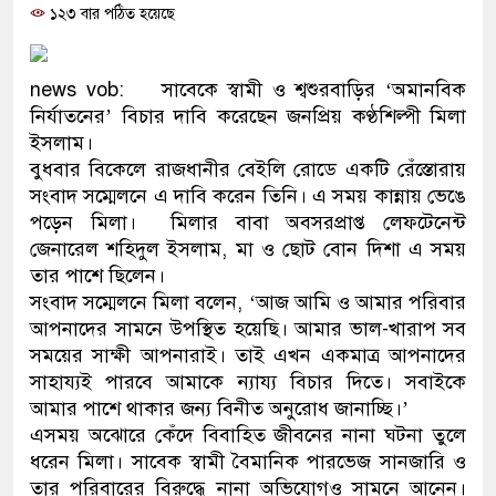
১২৩ বার পঠিত হয়েছে
প্রধানমন্ত্রী
মিরপুর মডেল থানার অভিযানে ৯
news vob: সাবেকে স্বামী ও শ্বশুরবাড়ির ‘অমানবিক
মাদক কারবারি গ্রেফতার
নির্যাতনের’ বিচার দাবি করেছেন জনপ্রিয় কণ্ঠশিল্পী মিলা
ইসলাম।
২৮ লাখ টাকার জাল নোটসহ দুইজ
বুধবার বিকেলে রাজধানীর বেইলি রোডে একটি রেঁস্তোরায়
সংবাদ সম্মেলনে এ দাবি করেন তিনি। এ সময় কান্নায় ভেঙে
থানা পুলিশ
পড়েন মিলা। মিলার বাবা অবসরপ্রাপ্ত লেফটেনেন্ট
জেনারেল শহিদুল ইসলাম, মা ও ছোট বোন দিশা এ সময়
যেকোনো সময় বেনজীরের প্রত্যাবর
তার পাশে ছিলেন।
নেতৃত্ব ও গণতন্ত্রের মূর্তমান প্রতী
সংবাদ সম্মেলনে মিলা বলেন, ‘আজ আমি ও আমার পরিবার
আপনাদের সামনে উপস্থিত হয়েছি। আমার ভাল-খারাপ সব
যে ভাবে ডেভিড ইমনের কাছে মিল
সময়ের সাক্ষী আপনারাই। তাই এখন একমাত্র আপনাদের
সাহায্যই পারবে আমাকে ন্যায্য বিচার দিতে। সবাইকে
‘আজহার খান’
আমার পাশে থাকার জন্য বিনীত অনুরোধ জানাচ্ছি।’
এসময় অঝোরে কেঁদে বিবাহিত জীবনের নানা ঘটনা তুলে
অবৈধ বিদেশি পিস্তল, ম্যাগাজিন 
ধরেন মিলা। সাবেক স্বামী বৈমানিক পারভেজ সানজারি ও
জড়িত কিশোর গ্যাংয়ের চার শিশু আটক
তার পরিবারের বিরুদ্ধে নানা অভিযোগও সামনে আনেন।