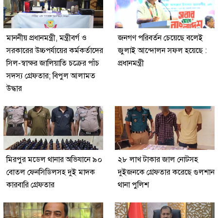
মাননীয় প্রধানমন্ত্রী, মন্ত্রীবর্গ ও
জনগণ পরিবর্তন চেয়েছে বলেই
সরকারের উচ্চপর্যায়ের কর্মকর্তাদের
জুলাই আন্দোলন সফল হয়েছে :
সিল-স্বাক্ষর জালিয়াতি চক্রের পাঁচ
প্রধানমন্ত্রী
সদস্য গ্রেফতার; বিপুল আলামত
উদ্ধার
মিরপুর মডেল থানার অভিযানে ৯০
২৮ লাখ টাকার জাল নোটসহ
বোতল ফেনসিডিলসহ দুই মাদক
দুইজনকে গ্রেফতার করেছে গুলশান
কারবারি গ্রেফতার
থানা পুলিশ