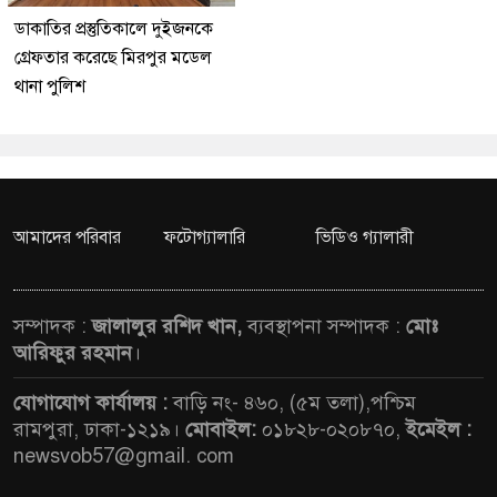
ডাকাতির প্রস্তুতিকালে দুইজনকে
গ্রেফতার করেছে মিরপুর মডেল
থানা পুলিশ
আমাদের পরিবার
ফটোগ্যালারি
ভিডিও গ্যালারী
সম্পাদক :
জালালুর রশিদ খান,
ব্যবস্থাপনা সম্পাদক :
মোঃ
আরিফুর রহমান
।
যোগাযোগ কার্যালয় :
বাড়ি নং- ৪৬০, (৫ম তলা),পশ্চিম
রামপুরা, ঢাকা-১২১৯।
মোবাইল:
০১৮২৮-০২০৮৭০,
ইমেইল :
newsvob57@gmail. com