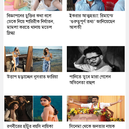
বিজ্ঞাপনের চুক্তির কথা বলে
ইকরার আত্মহত্যা: রিমান্ডে
ডেকে নিয়ে শারিরীক নির্যাতন,
‘গুরুত্বপূর্ণ তথ্য’ জানিয়েছেন
মামলা করতে থানায় মডেল
আলভী
স্নিগ্ধা
উত্তাপ ছড়াচ্ছেন নুসরাত ফারিয়া
পানিতে ডুবে মারা গেলেন
অভিনেতা রাহুল
রণবীরের হাঁটুর বয়সি নায়িকা
সিনেমা থেকে জনতার নায়ক