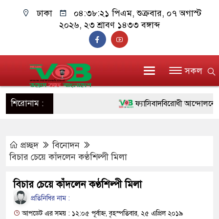
ঢাকা
০৪:৩৮:২২ পিএম
, শুক্রবার, ০৭ অগাস্ট
২০২৬, ২৩ শ্রাবণ ১৪৩৩ বঙ্গাব্দ
সকল
শিরোনাম :
ফ্যাসিবাদবিরোধী আন্দোলনে হত্যাকাণ
ও বিশ্বাসযোগ্য: প্রধানমন্ত্রী
প্রচ্ছদ
বিনোদন
মাননীয় প্রধানমন্ত্রী, মন্ত্রীবর্গ ও 
বিচার চেয়ে কাঁদলেন কণ্ঠশিল্পী মিলা
সিল-স্বাক্ষর জালিয়াতি চক্রের পাঁচ সদ
বিচার চেয়ে কাঁদলেন কণ্ঠশিল্পী মিলা
উদ্ধার
প্রতিনিধির নাম :
জনগণ পরিবর্তন চেয়েছে বলেই জ
আপডেট এর সময় : ১২:০৫ পূর্বাহ্ন, বৃহস্পতিবার, ২৫ এপ্রিল ২০১৯