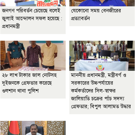
জনগণ পরিবর্তন চেয়েছে বলেই
যেকোনো সময় বেনজীরের
জুলাই আন্দোলন সফল হয়েছে :
প্রত্যাবর্তন
প্রধানমন্ত্রী
২৮ লাখ টাকার জাল নোটসহ
মাননীয় প্রধানমন্ত্রী, মন্ত্রীবর্গ ও
দুইজনকে গ্রেফতার করেছে
সরকারের উচ্চপর্যায়ের
গুলশান থানা পুলিশ
কর্মকর্তাদের সিল-স্বাক্ষর
জালিয়াতি চক্রের পাঁচ সদস্য
গ্রেফতার; বিপুল আলামত উদ্ধার