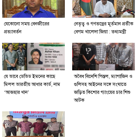
যেকোনো সময় বেনজীরের
নেতৃত্ব ও গণতন্ত্রের মূর্তমান প্রতীক
প্রত্যাবর্তন
বেগম খালেদা জিয়া : তথ্যমন্ত্রী
যে ভাবে ডেভিড ইমনের কাছে
অবৈধ বিদেশি পিস্তল, ম্যাগাজিন ও
মিলল ভারতীয় আধার কার্ড, নাম
গুলিসহ আইনের সঙ্গে সংঘাতে
‘আজহার খান’
জড়িত কিশোর গ্যাংয়ের চার শিশু
আটক