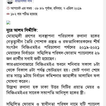
প্রতিনিধির নাম :
প্রধানমন্ত্রী
আপডেট এর সময় : ০৮:৪৬ পূর্বাহ্ন, রবিবার, ৭ এপ্রিল ২০১৯
মিরপুর মডেল থানার অভিযানে ৯
১৮২ বার পঠিত হয়েছে
মাদক কারবারি গ্রেফতার
নুরে আলম সিদ্দীকি:
২৮ লাখ টাকার জাল নোটসহ দুইজন
মোহাম্মদী গ্রুপের ব্যবস্থাপনা পরিচালক রুবানা হকের
নেতৃত্বাধীন তৈরি পোশাক প্রস্তুত ও রফতানিকারকদের শীর্ষ
থানা পুলিশ
সংগঠন বিজিএমইএ পরিচালনা পর্ষদের ২০১৯-২০২১
মেয়াদের নির্বাচনে সম্মিলিত পরিষদ-ফোরাম প্যানেলের ২৬
যেকোনো সময় বেনজীরের প্রত্যাবর্
জন প্রার্থীর সবাই জয়ী হয়েছেন।
নেতৃত্ব ও গণতন্ত্রের মূর্তমান প্রতীক
কারওয়ানবাজারে বিজিএমইএ ভবনে শনিবার সকাল ৮টা
থেকে বিকাল ৪টা পর্যন্ত ভোটগ্রহণ হয়। ভোট গণনা শেষে
যে ভাবে ডেভিড ইমনের কাছে মিলল
রাত সাড়ে ৯টায় নির্বাচন কমিশনার জাহাঙ্গীর আলামিন ফল
ঘোষণা করেন।
‘আজহার খান’
উল্লেখ্য রুবানা হক ঢাকা উত্তর সিটির প্রয়াত মেয়র ও
বিজিএমইএর সাবেক সভাপতি আনিসুল হকের স্ত্রী।
অবৈধ বিদেশি পিস্তল, ম্যাগাজিন 
জড়িত কিশোর গ্যাংয়ের চার শিশু আটক
সম্মিলিত ফোরাম ও স্বাধীনতা পরিষদ নামে দুটি প্যানেল