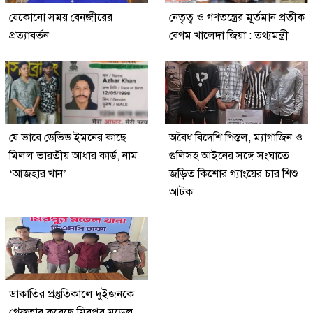
যেকোনো সময় বেনজীরের
নেতৃত্ব ও গণতন্ত্রের মূর্তমান প্রতীক
প্রত্যাবর্তন
বেগম খালেদা জিয়া : তথ্যমন্ত্রী
যে ভাবে ডেভিড ইমনের কাছে
অবৈধ বিদেশি পিস্তল, ম্যাগাজিন ও
মিলল ভারতীয় আধার কার্ড, নাম
গুলিসহ আইনের সঙ্গে সংঘাতে
‘আজহার খান’
জড়িত কিশোর গ্যাংয়ের চার শিশু
আটক
ডাকাতির প্রস্তুতিকালে দুইজনকে
গ্রেফতার করেছে মিরপুর মডেল