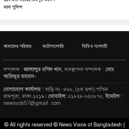
থানা পুলিশ
আমাদের পরিবার
ফটোগ্যালারি
ভিডিও গ্যালারী
সম্পাদক :
জালালুর রশিদ খান,
ব্যবস্থাপনা সম্পাদক :
মোঃ
আরিফুর রহমান
।
যোগাযোগ কার্যালয় :
বাড়ি নং- ৪৬০, (৫ম তলা),পশ্চিম
রামপুরা, ঢাকা-১২১৯।
মোবাইল:
০১৮২৮-০২০৮৭০,
ইমেইল :
newsvob57@gmail. com
© All rights reserved © News Voice of Bangladesh |