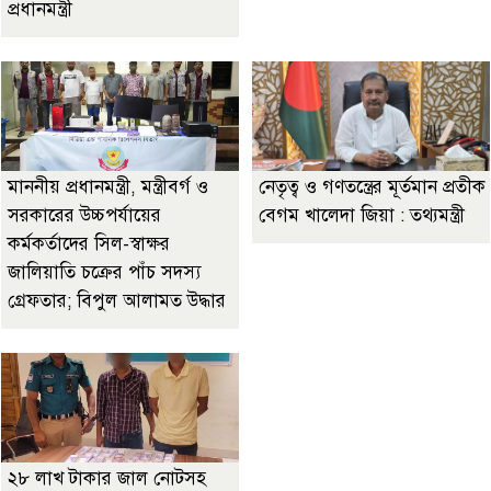
প্রধানমন্ত্রী
মাননীয় প্রধানমন্ত্রী, মন্ত্রীবর্গ ও
নেতৃত্ব ও গণতন্ত্রের মূর্তমান প্রতীক
সরকারের উচ্চপর্যায়ের
বেগম খালেদা জিয়া : তথ্যমন্ত্রী
কর্মকর্তাদের সিল-স্বাক্ষর
জালিয়াতি চক্রের পাঁচ সদস্য
গ্রেফতার; বিপুল আলামত উদ্ধার
২৮ লাখ টাকার জাল নোটসহ