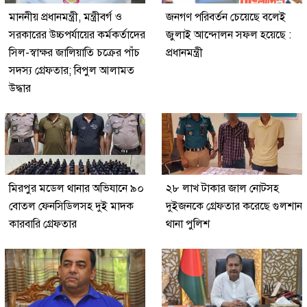
মাননীয় প্রধানমন্ত্রী, মন্ত্রীবর্গ ও
জনগণ পরিবর্তন চেয়েছে বলেই
সরকারের উচ্চপর্যায়ের কর্মকর্তাদের
জুলাই আন্দোলন সফল হয়েছে :
সিল-স্বাক্ষর জালিয়াতি চক্রের পাঁচ
প্রধানমন্ত্রী
সদস্য গ্রেফতার; বিপুল আলামত
উদ্ধার
মিরপুর মডেল থানার অভিযানে ৯০
২৮ লাখ টাকার জাল নোটসহ
বোতল ফেনসিডিলসহ দুই মাদক
দুইজনকে গ্রেফতার করেছে গুলশান
কারবারি গ্রেফতার
থানা পুলিশ