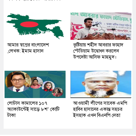
আমার স্বপ্নের বাংলাদেশ
কুষ্টিয়ায় শহীদ আবরার ফাহাদ
,লেখক: ইমাম হাসান
স্টেডিয়াম উদ্বোধন করলেন
উপদেষ্টা আসিফ মাহমুদ।
লোটাস কামালের ১০৭
আওয়ামী লীগের সাবেক এমপি
অ্যাকাউন্টেই সাড়ে ৮শ’ কোটি
হাবিব হাসানের একান্ত সহচর
টাকা
ইসহাক এখন বিএনপি নেতা