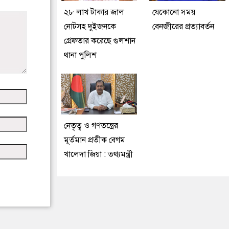
২৮ লাখ টাকার জাল
যেকোনো সময়
নোটসহ দুইজনকে
বেনজীরের প্রত্যাবর্তন
গ্রেফতার করেছে গুলশান
থানা পুলিশ
নেতৃত্ব ও গণতন্ত্রের
মূর্তমান প্রতীক বেগম
খালেদা জিয়া : তথ্যমন্ত্রী