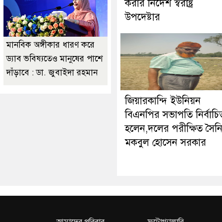
করার নির্দেশ স্বরাষ্ট্র
উপদেষ্টার
মানবিক অঙ্গীকার ধারণ করে
ড্যাব ভবিষ্যতেও মানুষের পাশে
দাঁড়াবে : ডা. জুবাইদা রহমান
জিয়ারকান্দি ইউনিয়ন
বিএনপির সভাপতি নির্বাচি
হলেন,দলের পরীক্ষিত সৈন
মকবুল হোসেন সরকার
আমাদের পরিবার
ফটোগ্যালারি