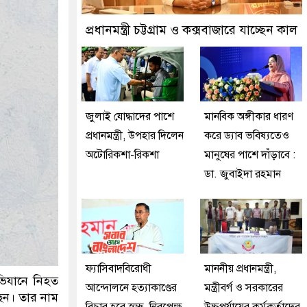
ূর্তমান প্রতীক বেগম খালেদা জিয়া : তথ্যমন্ত্রী
প্রধানমন্ত্রী চট্টগ্রাম ও কক্সবাজারে যাচ্ছেন কাল
জুলাই যোদ্ধাদের পাশে
মানবিক অঙ্গীকার ধারণ
প্রধানমন্ত্রী, উপহার দিলেন
করে ড্যাব ভবিষ্যতেও
অটোরিকশা-রিকশা
মানুষের পাশে দাঁড়াবে :
ডা. জুবাইদা রহমান
ফ্যাসিবাদবিরোধী
মাননীয় প্রধানমন্ত্রী,
ভিযানে নিহত
আন্দোলনে হত্যাকাণ্ডের
মন্ত্রীবর্গ ও সরকারের
ছেন। তার নাম