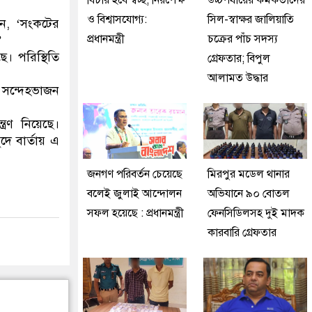
বিচার হবে স্বচ্ছ, নিরপেক্ষ
উচ্চপর্যায়ের কর্মকর্তাদের
ও বিশ্বাসযোগ্য:
সিল-স্বাক্ষর জালিয়াতি
েন, ‘সংকটের
প্রধানমন্ত্রী
চক্রের পাঁচ সদস্য
’
 পরিস্থিতি
গ্রেফতার; বিপুল
আলামত উদ্ধার
, সন্দেহভাজন
্রণ নিয়েছে।
দে বার্তায় এ
জনগণ পরিবর্তন চেয়েছে
মিরপুর মডেল থানার
বলেই জুলাই আন্দোলন
অভিযানে ৯০ বোতল
সফল হয়েছে : প্রধানমন্ত্রী
ফেনসিডিলসহ দুই মাদক
কারবারি গ্রেফতার