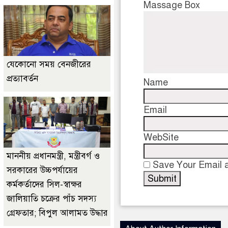
Massage Box
যেকোনো সময় বেনজীরের
প্রত্যাবর্তন
Name
Email
WebSite
মাননীয় প্রধানমন্ত্রী, মন্ত্রীবর্গ ও
Save Your Email a
সরকারের উচ্চপর্যায়ের
কর্মকর্তাদের সিল-স্বাক্ষর
জালিয়াতি চক্রের পাঁচ সদস্য
গ্রেফতার; বিপুল আলামত উদ্ধার