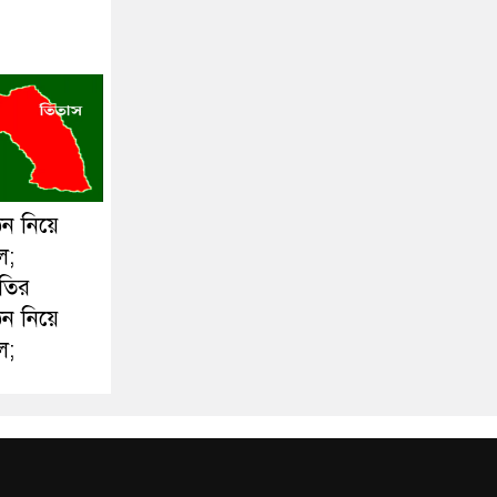
ঠন নিয়ে
ল;
ীতির
ঠন নিয়ে
ল;