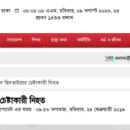
ঢাকা
০৮:০৮:০৯ এএম
, রবিবার, ০৯ অগাস্ট ২০২৬, ২৫
শ্রাবণ ১৪৩৩ বঙ্গাব্দ
সারাদেশ
শিক্ষা
স্বাস্থ্য কথা
অর্থনীতি
ধর্ম ও জীবন
প্রধানমন্ত্রী চট্টগ্রাম
মানবিক অঙ্গীকার ধার
ন ছিনতাইয়ের চেষ্টাকারী নিহত
ফ্যাসিবাদবিরোধী আন্দোল
মাননীয় প্রধানমন্ত্রী, 
েষ্টাকারী নিহত
জনগণ পরিবর্তন চেয়েছ
ডেট এর সময় : ০৯:৫৮ অপরাহ্ন, রবিবার, ২৪ ফেব্রুয়ারী ২০১৯
২৮ লাখ টাকার জাল ন