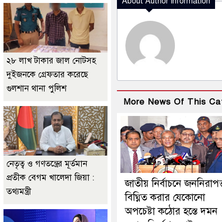
About Author Information
২৮ লাখ টাকার জাল নোটসহ
দুইজনকে গ্রেফতার করেছে
গুলশান থানা পুলিশ
More News Of This Ca
নেতৃত্ব ও গণতন্ত্রের মূর্তমান
প্রতীক বেগম খালেদা জিয়া :
জাতীয় নির্বাচনে জননিরাপত্
তথ্যমন্ত্রী
বিঘ্নিত করার যেকোনো
অপচেষ্টা কঠোর হস্তে দমন