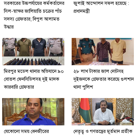
সরকারের উচ্চপর্যায়ের কর্মকর্তাদের
জুলাই আন্দোলন সফল হয়েছে :
সিল-স্বাক্ষর জালিয়াতি চক্রের পাঁচ
প্রধানমন্ত্রী
সদস্য গ্রেফতার; বিপুল আলামত
উদ্ধার
মিরপুর মডেল থানার অভিযানে ৯০
২৮ লাখ টাকার জাল নোটসহ
বোতল ফেনসিডিলসহ দুই মাদক
দুইজনকে গ্রেফতার করেছে গুলশান
কারবারি গ্রেফতার
থানা পুলিশ
যেকোনো সময় বেনজীরের
নেতৃত্ব ও গণতন্ত্রের মূর্তমান প্রতীক