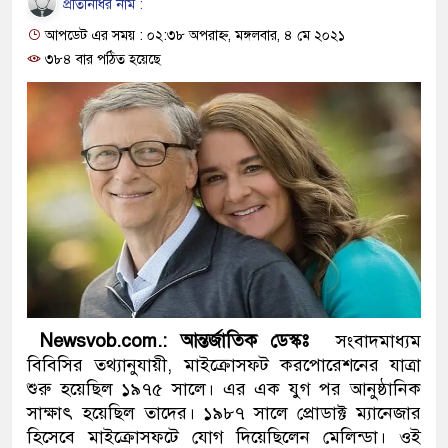
প্রতিনিধির নাম :
প্রধানমন্ত্রী
আপডেট এর সময় : ০২:৩৮ অপরাহ্ন, মঙ্গলবার, ৪ মে ২০২১
মিরপুর মডেল থানার অভিযানে
৩৮৪ বার পঠিত হয়েছে
মাদক কারবারি গ্রেফতার
২৮ লাখ টাকার জাল নোটসহ দুই
থানা পুলিশ
যেকোনো সময় বেনজীরের প্রত্যাব
নেতৃত্ব ও গণতন্ত্রের মূর্তমান প্র
যে ভাবে ডেভিড ইমনের কাছে মি
Newsvob.com.: আন্তর্জাতিক ডেস্কঃ
সংবাদমাধ্যম
‘আজহার খান’
বিবিসির তথ্যানুযায়ী, মাইক্রোসফট করপোরেশনের যাত্রা
শুরু হয়েছিল ১৯৭৫ সালে। এর এক যুগ পর আনুষ্ঠানিক
অবৈধ বিদেশি পিস্তল, ম্যাগাজিন
সাক্ষাৎ হয়েছিল তাদের। ১৯৮৭ সালে প্রোডাক্ট ম্যানেজার
হিসেবে মাইক্রোসফটে যোগ দিয়েছিলেন মেলিন্ডা। ওই
জড়িত কিশোর গ্যাংয়ের চার শিশু আট