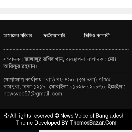
আমাদের পরিবার
ফটোগ্যালারি
ভিডিও গ্যালারী
সম্পাদক :
জালালুর রশিদ খান,
ব্যবস্থাপনা সম্পাদক :
মোঃ
আরিফুর রহমান
।
যোগাযোগ কার্যালয় :
বাড়ি নং- ৪৬০, (৫ম তলা),পশ্চিম
রামপুরা, ঢাকা-১২১৯।
মোবাইল:
০১৮২৮-০২০৮৭০,
ইমেইল :
newsvob57@gmail. com
© All rights reserved © News Voice of Bangladesh |
Theme Developed BY
ThemesBazar.Com