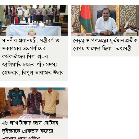
মাননীয় প্রধানমন্ত্রী, মন্ত্রীবর্গ ও
নেতৃত্ব ও গণতন্ত্রের মূর্তমান প্রতীক
সরকারের উচ্চপর্যায়ের
বেগম খালেদা জিয়া : তথ্যমন্ত্রী
কর্মকর্তাদের সিল-স্বাক্ষর
জালিয়াতি চক্রের পাঁচ সদস্য
গ্রেফতার; বিপুল আলামত উদ্ধার
২৮ লাখ টাকার জাল নোটসহ
দুইজনকে গ্রেফতার করেছে