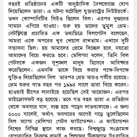
বছরই প্রতিষ্ঠানের একটি আনুষ্ঠানিক নৈশভোজে যোগ
ডাকাতির প্রস্তুতিকালে দুইজনক
দিয়েছিলেন তারা। এ ঘটনা ঘটেছিল যুক্তরাষ্ট্রের নিউইয়র্কে।
তখন কোম্পানিটির সিইও ছিলেন বিল। এরপর দুজনের
থানা পুলিশ
সামনে এগিয়ে যাওয়া। শুরু হয় তাদের তুমুল প্রেম।
নেটফ্লিক্সে প্রচারিত এক তথ্যচিত্রে বিলগেটস বলেছেন,
আমরা একে অপরের খুব খেয়াল রাখতাম। এখানে দুটি
সম্ভাবনা ছিল। হয় আমাদের প্রেমে বিচ্ছেদ হবে, নয়তো
আমাদের বিয়ে করতে হবে। মেলিন্ডা বলেন, তিনি বিল
গেটসকে একজন সুশৃঙ্খল মানুষ হিসেবে আবিষ্কার
করেছিলেন। এমনকি তাকে বিয়ে করার পক্ষে-বিপক্ষে
যুক্তিও দিয়েছিলেন বিল তারপর প্রেম আরও গভীর হয়েছে।
প্রেম শুরুর সাত বছর পর ১৯৯৪ সালে তারা বিয়ে করেন।
হাওয়াই দ্বীপের লানাইয়ে হয়েছিল সেই আয়োজন। এরপর
মাইক্রোসফট বড় হয়েছে। তবে গত বছর তারা এ প্রতিষ্ঠান
থেকে অবসরে যান, ব্যস্ত হয়ে পড়েন দাতব্যকাজে। এ জন্য
২০০০ সালেই, অর্থাৎ অবসরের আগেই গড়ে তুলেছিলেন
বিল অ্যান্ড মেলিন্ডা গেটস ফাউন্ডেশন। এ ফাউন্ডেশন
বিশ্বের বিভিন্ন স্থানে কাজ করছে। বিশ্বজুড়ে সংক্রামক
রোগব্যাধির বিরুদ্ধে লড়াই ও শিশুদের টিকাদানে উৎসাহিত