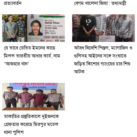
প্রত্যাবর্তন
বেগম খালেদা জিয়া : তথ্যমন্ত্রী
যে ভাবে ডেভিড ইমনের কাছে
অবৈধ বিদেশি পিস্তল, ম্যাগাজিন ও
মিলল ভারতীয় আধার কার্ড, নাম
গুলিসহ আইনের সঙ্গে সংঘাতে
‘আজহার খান’
জড়িত কিশোর গ্যাংয়ের চার শিশু
আটক
ডাকাতির প্রস্তুতিকালে দুইজনকে
গ্রেফতার করেছে মিরপুর মডেল
থানা পুলিশ