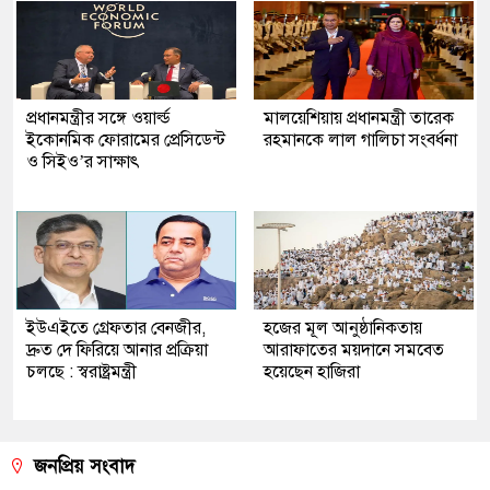
প্রধানমন্ত্রীর সঙ্গে ওয়ার্ল্ড
মালয়েশিয়ায় প্রধানমন্ত্রী তারেক
ইকোনমিক ফোরামের প্রেসিডেন্ট
রহমানকে লাল গালিচা সংবর্ধনা
ও সিইও’র সাক্ষাৎ
ইউএইতে গ্রেফতার বেনজীর,
হজের মূল আনুষ্ঠানিকতায়
দ্রুত দে ফিরিয়ে আনার প্রক্রিয়া
আরাফাতের ময়দানে সমবেত
চলছে : স্বরাষ্ট্রমন্ত্রী
হয়েছেন হাজিরা
জনপ্রিয় সংবাদ