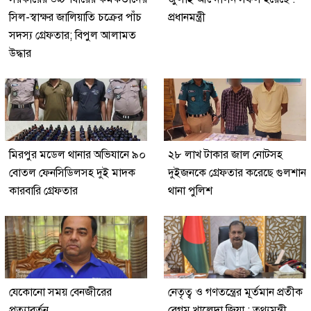
সিল-স্বাক্ষর জালিয়াতি চক্রের পাঁচ
প্রধানমন্ত্রী
সদস্য গ্রেফতার; বিপুল আলামত
উদ্ধার
মিরপুর মডেল থানার অভিযানে ৯০
২৮ লাখ টাকার জাল নোটসহ
বোতল ফেনসিডিলসহ দুই মাদক
দুইজনকে গ্রেফতার করেছে গুলশান
কারবারি গ্রেফতার
থানা পুলিশ
যেকোনো সময় বেনজীরের
নেতৃত্ব ও গণতন্ত্রের মূর্তমান প্রতীক
প্রত্যাবর্তন
বেগম খালেদা জিয়া : তথ্যমন্ত্রী