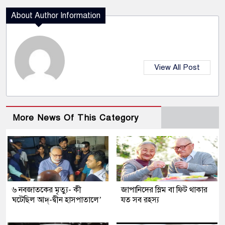
About Author Information
View All Post
More News Of This Category
৬ নবজাতকের মৃত্যু- কী
জাপানিদের স্লিম বা ফিট থাকার
ঘটেছিল আদ্‌-দ্বীন হাসপাতালে’
যত সব রহস্য