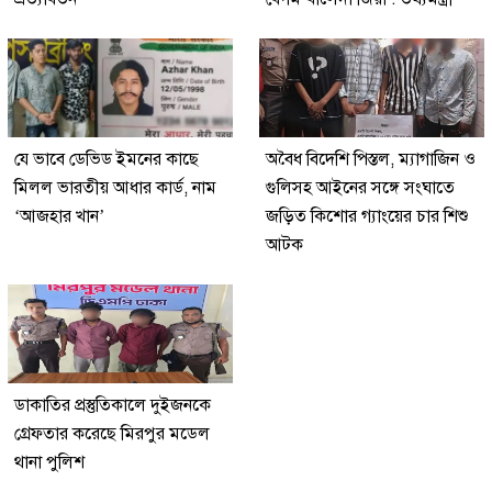
যে ভাবে ডেভিড ইমনের কাছে
অবৈধ বিদেশি পিস্তল, ম্যাগাজিন ও
মিলল ভারতীয় আধার কার্ড, নাম
গুলিসহ আইনের সঙ্গে সংঘাতে
‘আজহার খান’
জড়িত কিশোর গ্যাংয়ের চার শিশু
আটক
ডাকাতির প্রস্তুতিকালে দুইজনকে
গ্রেফতার করেছে মিরপুর মডেল
থানা পুলিশ