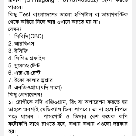
ম্রিনাল (Chittagong : 01731409352) হেল্প করতে
পারবে।
কিছু Test বাংলাদেশের ভালো হস্পিটাল বা ডায়াগনস্টিক
থেকে করিয়ে নিলে আর ওখানে করতে হয় না।
যেমনঃ
1. সিবিসি(CBC)
2. আরবিএস
3. ইসিজি
4. লিপিড প্রফাইল
5. গ্লুকোজ টেস্ট
6. এক্স-রে-চেস্ট
7. ইকো কালার ড্রপ্লার
8. এনজিওগ্রাম(যদি লাগে)
কিছু প্রেপারেশনঃ
১। রোগীকে যদি এঞ্জিওগ্রাম, রিং বা অপারেশন করতে হয়
তাহলে অবশ্যই মেডিক্যাল ভিসা লাগবে। তা না হলে বিপদে
পড়ে যাবেন । পাসপোর্ট ও ভিসার বেশ কয়েক কপি
ফটোকপি সাথে রাখতে হবে, কথায় কথায় এগুলো দরকার
হয়।