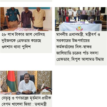
২৮ লাখ টাকার জাল নোটসহ
মাননীয় প্রধানমন্ত্রী, মন্ত্রীবর্গ ও
দুইজনকে গ্রেফতার করেছে
সরকারের উচ্চপর্যায়ের
গুলশান থানা পুলিশ
কর্মকর্তাদের সিল-স্বাক্ষর
জালিয়াতি চক্রের পাঁচ সদস্য
গ্রেফতার; বিপুল আলামত উদ্ধার
নেতৃত্ব ও গণতন্ত্রের মূর্তমান প্রতীক
বেগম খালেদা জিয়া : তথ্যমন্ত্রী