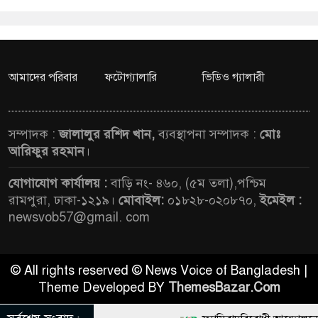
আমাদের পরিবার
ফটোগ্যালারি
ভিডিও গ্যালারী
সম্পাদক :
জালালুর রশিদ খান,
ব্যবস্থাপনা সম্পাদক :
মোঃ
আরিফুর রহমান
।
যোগাযোগ কার্যালয় :
বাড়ি নং- ৪৬০, (৫ম তলা),পশ্চিম
রামপুরা, ঢাকা-১২১৯।
মোবাইল:
০১৮২৮-০২০৮৭০,
ইমেইল :
newsvob57@gmail. com
© All rights reserved © News Voice of Bangladesh |
Theme Developed BY
ThemesBazar.Com