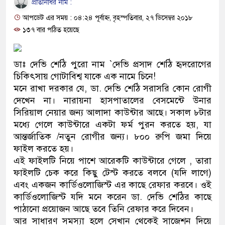
প্রতিনিধির নাম :
প্রধানমন্ত্রী
আপডেট এর সময় : ০৪:২৪ পূর্বাহ্ন, বৃহস্পতিবার, ২৭ ডিসেম্বর ২০১৮
মিরপুর মডেল থানার অভিযানে ৯
১৩৭ বার পঠিত হয়েছে
মাদক কারবারি গ্রেফতার
ডাঃ দেভি শেঠি পুরো নাম `দেভি প্রসাদ শেঠি হৃদরোগের
২৮ লাখ টাকার জাল নোটসহ দুইজ
চিকিৎসায় গোটাবিশ্ব যাকে এক নামে চিনে!
মনে রাখা দরকার যে, ডা. দেভি শেঠি সরাসরি কোন রোগী
থানা পুলিশ
দেখেন না। নারায়না হাসপাতালের বেসমেন্টে উনার
সিরিয়াল নেয়ার জন্য আলাদা কাউন্টার আছে। সকাল ৮টার
যেকোনো সময় বেনজীরের প্রত্যাবর
মধ্যে গেলে কাউন্টারে একটা ফর্ম পুরন করতে হয়, যা
নেতৃত্ব ও গণতন্ত্রের মূর্তমান প্রতী
আন্তর্জাতিক /নতুন রোগীর জন্য। ৮০০ রুপি জমা দিয়ে
ফাইল করতে হয়।
যে ভাবে ডেভিড ইমনের কাছে মিল
এই ফাইলটি নিয়ে পাশে আরেকটি কাউন্টারে গেলে , তারা
ফাইলটি চেক করে কিছু টেস্ট করতে বলবে (যদি লাগে)
‘আজহার খান’
এবং একজন কার্ডিওলোজিস্ট এর কাছে রেফার করবে। ওই
কার্ডিওলোজিস্ট যদি মনে করেন ডা. দেভি শেঠির কাছে
অবৈধ বিদেশি পিস্তল, ম্যাগাজিন 
পাঠানো প্রয়োজন আছে তবে তিনি রেফার করে দিবেন।
জড়িত কিশোর গ্যাংয়ের চার শিশু আটক
আর সাধারণ সমস্যা হলে সেখান থেকেই সাজেশন দিয়ে