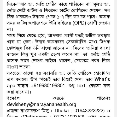
দিবেন আর ডা. দেভি শেঠির কাছে পাঠাবেন না। মূলত ডা.
ডাকাতির প্রস্তুতিকালে দুইজনকে 
দেভি শেঠি জটিল ও শিশুদের হার্টের রোগিদের দেখেন। সব
ঠিক থাকলেও উনাকে পেতে ১-৭ দিন লাগতে পারে। অনেক
থানা পুলিশ
সময় জটিল অপারেশনে উনি বাইরের (OPD) রোগী দেখেন
না।
সময় নিয়ে যেতে হবে, আপনার রোগী যতই জটিল অবস্থায়
থাক না কেন। উনার কয়েকজন সেক্রেটারির মধ্যে দিপক
হেল্পফুল কিন্তু উনি বাংলা জানেন না। মিসেস তানিয়া বাংলা
জানেন কিন্তু খুব একটা হেল্প করেন না। ডা. দেভি শেঠি
অনেক সময় দেশের বাইরে থাকেন, সেক্ষেত্রে খবর নিয়ে
যাওয়া ভালো।
সবচেয়ে ভালো হয় সরাসরি ডা. দেভি শেঠিকে হোয়াট’স
এপ করলে। উনি নিজেই তার রিপ্লাই দেন। তার What`s
app নাম্বার +919980199801. শুধু text, কোনো কল
করা যাবে না।
ইমেইল করতে পারেনঃ
devishetty@narayanahealth.org
এছাড়া বাংলাদেশে মিলু ( Dhaka : 01943222222) ও