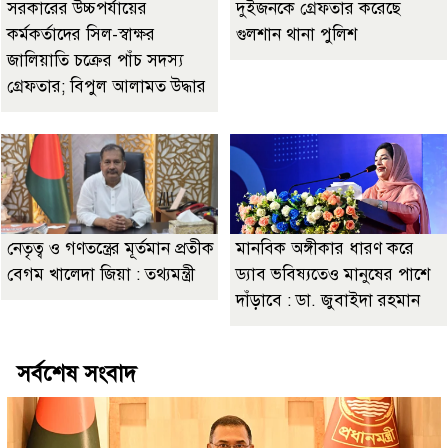
সরকারের উচ্চপর্যায়ের
দুইজনকে গ্রেফতার করেছে
কর্মকর্তাদের সিল-স্বাক্ষর
গুলশান থানা পুলিশ
জালিয়াতি চক্রের পাঁচ সদস্য
গ্রেফতার; বিপুল আলামত উদ্ধার
নেতৃত্ব ও গণতন্ত্রের মূর্তমান প্রতীক
মানবিক অঙ্গীকার ধারণ করে
বেগম খালেদা জিয়া : তথ্যমন্ত্রী
ড্যাব ভবিষ্যতেও মানুষের পাশে
দাঁড়াবে : ডা. জুবাইদা রহমান
সর্বশেষ সংবাদ