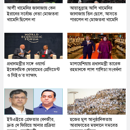
আলী খামেনির জানাজায় কেন
আয়াতুল্লাহ আলি খামেনির
ইরানের সর্বোচ্চ নেতা মোজতবা
জানাজায় তিন ছেলে, আসতে
খামেনি ছিলেন না
পারলেন না মোজতবা খামেনি
প্রধানমন্ত্রীর সঙ্গে ওয়ার্ল্ড
মালয়েশিয়ায় প্রধানমন্ত্রী তারেক
ইকোনমিক ফোরামের প্রেসিডেন্ট
রহমানকে লাল গালিচা সংবর্ধনা
ও সিইও’র সাক্ষাৎ
ইউএইতে গ্রেফতার বেনজীর,
হজের মূল আনুষ্ঠানিকতায়
দ্রুত দে ফিরিয়ে আনার প্রক্রিয়া
আরাফাতের ময়দানে সমবেত