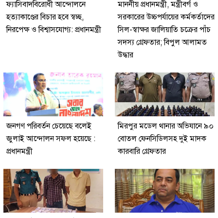
ফ্যাসিবাদবিরোধী আন্দোলনে
মাননীয় প্রধানমন্ত্রী, মন্ত্রীবর্গ ও
হত্যাকাণ্ডের বিচার হবে স্বচ্ছ,
সরকারের উচ্চপর্যায়ের কর্মকর্তাদের
নিরপেক্ষ ও বিশ্বাসযোগ্য: প্রধানমন্ত্রী
সিল-স্বাক্ষর জালিয়াতি চক্রের পাঁচ
সদস্য গ্রেফতার; বিপুল আলামত
উদ্ধার
জনগণ পরিবর্তন চেয়েছে বলেই
মিরপুর মডেল থানার অভিযানে ৯০
জুলাই আন্দোলন সফল হয়েছে :
বোতল ফেনসিডিলসহ দুই মাদক
প্রধানমন্ত্রী
কারবারি গ্রেফতার