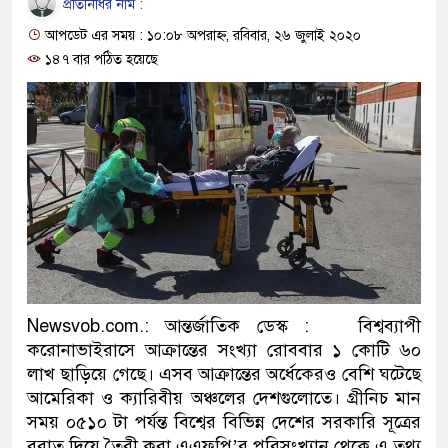
প্রতিনিধির নাম :
ও বিশ্বাসযোগ্য: প্রধানমন্ত্রী
আপডেট এর সময় : ১০:০৮ অপরাহ্ন, রবিবার, ২৬ জুলাই ২০২০
মাননীয় প্রধানমন্ত্রী, মন্ত্রীবর্গ 
১৪৭ বার পঠিত হয়েছে
সিল-স্বাক্ষর জালিয়াতি চক্রের পাঁচ স
উদ্ধার
জনগণ পরিবর্তন চেয়েছে বলেই 
প্রধানমন্ত্রী
মিরপুর মডেল থানার অভিযানে
মাদক কারবারি গ্রেফতার
Newsvob.com.: আন্তর্জাতিক ডেস্ক : বিশ্বব্যাপী
করোনাভাইরাসে আক্রান্তের সংখ্যা রোববার ১ কোটি ৬০
২৮ লাখ টাকার জাল নোটসহ দুই
লাখ ছাড়িয়ে গেছে। এসব আক্রান্তের অর্ধেকেরও বেশি ঘটেছে
থানা পুলিশ
আমেরিকা ও ক্যারিবীয় অঞ্চলের দেশগুলোতে। গ্রীনিচ মান
সময় ০৫১০ টা পর্যন্ত বিশ্বের বিভিন্ন দেশের সরকারি সূত্রের
যেকোনো সময় বেনজীরের প্রত্যাব
বরাত দিয়ে তৈরী করা এএফপি’র পরিসংখ্যান থেকে এ তথ্য