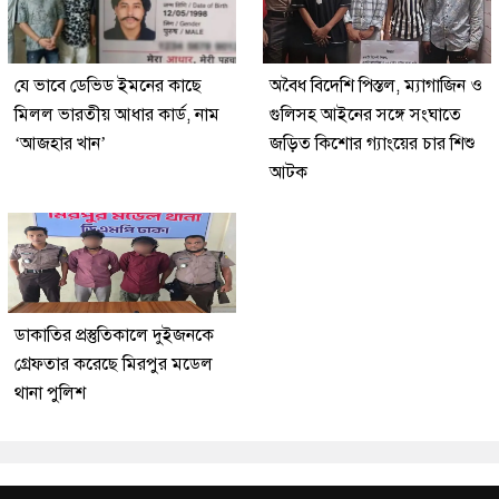
যে ভাবে ডেভিড ইমনের কাছে
অবৈধ বিদেশি পিস্তল, ম্যাগাজিন ও
মিলল ভারতীয় আধার কার্ড, নাম
গুলিসহ আইনের সঙ্গে সংঘাতে
‘আজহার খান’
জড়িত কিশোর গ্যাংয়ের চার শিশু
আটক
ডাকাতির প্রস্তুতিকালে দুইজনকে
গ্রেফতার করেছে মিরপুর মডেল
থানা পুলিশ