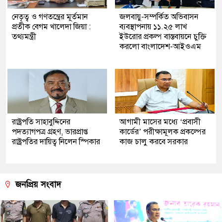
নেতৃত্ব ও গণতন্ত্রের মূর্তমান
জলবায়ু-সম্পর্কিত অভিবাসন
প্রতীক বেগম খালেদা জিয়া :
ব্যবস্থাপনায় ১১.২৫ লাখ
তথ্যমন্ত্রী
ইউরোর প্রকল্প বাস্তবায়নে চুক্তি
করলো বাংলাদেশ-আইওএম
রাষ্ট্রপতি সাহাবুদ্দিনের
আগামী মাসের মধ্যে ‘প্রবাসী
পদত্যাগপত্র গ্রহণ, ভারপ্রাপ্ত
কার্ডের’ পরীক্ষামূলক প্রকল্পের
রাষ্ট্রপতির দায়িত্ব নিলেন স্পিকার
কাজ চালু করবে সরকার
জনপ্রিয় সংবাদ