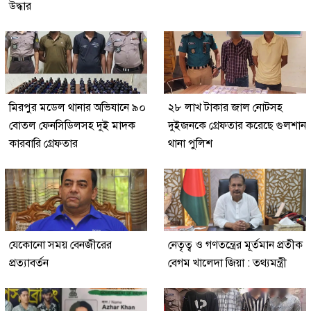
উদ্ধার
মিরপুর মডেল থানার অভিযানে ৯০
২৮ লাখ টাকার জাল নোটসহ
বোতল ফেনসিডিলসহ দুই মাদক
দুইজনকে গ্রেফতার করেছে গুলশান
কারবারি গ্রেফতার
থানা পুলিশ
যেকোনো সময় বেনজীরের
নেতৃত্ব ও গণতন্ত্রের মূর্তমান প্রতীক
প্রত্যাবর্তন
বেগম খালেদা জিয়া : তথ্যমন্ত্রী