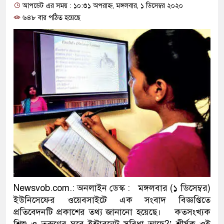
আপডেট এর সময় : ১০:৩১ অপরাহ্ন, মঙ্গলবার, ১ ডিসেম্বর ২০২০
প্রধানমন্ত্রী
৬৪৮ বার পঠিত হয়েছে
মিরপুর মডেল থানার অভিযানে ৯
মাদক কারবারি গ্রেফতার
২৮ লাখ টাকার জাল নোটসহ দুইজ
থানা পুলিশ
যেকোনো সময় বেনজীরের প্রত্যাবর
নেতৃত্ব ও গণতন্ত্রের মূর্তমান প্রতী
যে ভাবে ডেভিড ইমনের কাছে মিল
‘আজহার খান’
Newsvob.com.: অনলাইন ডেস্ক : মঙ্গলবার (১ ডিসেম্বর)
অবৈধ বিদেশি পিস্তল, ম্যাগাজিন 
ইউনিসেফের ওয়েবসাইটে এক সংবাদ বিজ্ঞপ্তিতে
প্রতিবেদনটি প্রকাশের তথ্য জানানো হয়েছে। কতসংখ্যক
জড়িত কিশোর গ্যাংয়ের চার শিশু আটক
শিশু ও তরুণের ঘরে ইন্টারনেট সুবিধা আছে?’ শীর্ষক ওই