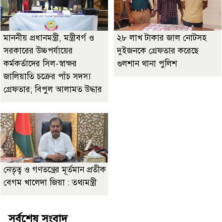
মাননীয় প্রধানমন্ত্রী, মন্ত্রীবর্গ ও
২৮ লাখ টাকার জাল নোটসহ
সরকারের উচ্চপর্যায়ের
দুইজনকে গ্রেফতার করেছে
কর্মকর্তাদের সিল-স্বাক্ষর
গুলশান থানা পুলিশ
জালিয়াতি চক্রের পাঁচ সদস্য
গ্রেফতার; বিপুল আলামত উদ্ধার
নেতৃত্ব ও গণতন্ত্রের মূর্তমান প্রতীক
বেগম খালেদা জিয়া : তথ্যমন্ত্রী
সর্বশেষ সংবাদ