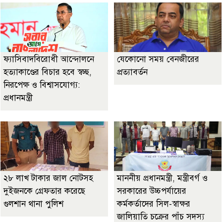
ফ্যাসিবাদবিরোধী আন্দোলনে
যেকোনো সময় বেনজীরের
হত্যাকাণ্ডের বিচার হবে স্বচ্ছ,
প্রত্যাবর্তন
নিরপেক্ষ ও বিশ্বাসযোগ্য:
প্রধানমন্ত্রী
২৮ লাখ টাকার জাল নোটসহ
মাননীয় প্রধানমন্ত্রী, মন্ত্রীবর্গ ও
দুইজনকে গ্রেফতার করেছে
সরকারের উচ্চপর্যায়ের
গুলশান থানা পুলিশ
কর্মকর্তাদের সিল-স্বাক্ষর
জালিয়াতি চক্রের পাঁচ সদস্য