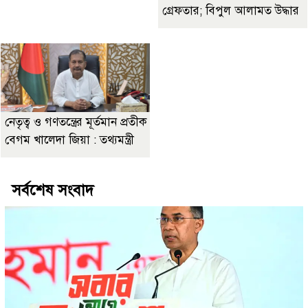
গ্রেফতার; বিপুল আলামত উদ্ধার
নেতৃত্ব ও গণতন্ত্রের মূর্তমান প্রতীক
বেগম খালেদা জিয়া : তথ্যমন্ত্রী
সর্বশেষ সংবাদ