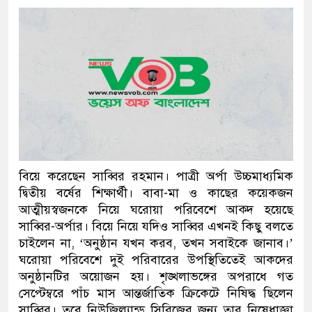
প্রধানমন্ত্রী
মিরপুর মডেল থানার অভিযান
মাদক কারবারি গ্রেফতার
২৮ লাখ টাকার জাল নোটসহ দ
থানা পুলিশ
যেকোনো সময় বেনজীরের প্রত্য
বিয়ে করেছেন সাব্বির রহমান। পাত্রী অর্পা উচ্চমাধ্যমিক
নেতৃত্ব ও গণতন্ত্রের মূর্তমান প
দ্বিতীয় বর্ষের শিক্ষার্থী। বাবা-মা ও কাছের কয়েকজন
আত্মীয়স্বজনকে নিয়ে ঘরোয়া পরিবেশে আক্দ হয়েছে
যে ভাবে ডেভিড ইমনের কাছে 
সাব্বির-অর্পার। বিয়ে নিয়ে যদিও সাব্বির এখনই কিছু বলতে
চাইলেন না, ‘অনুষ্ঠান যখন করব, তখন সবাইকে জানাব।’
‘আজহার খান’
ঘরোয়া পরিবেশে দুই পরিবারের উপস্থিতিতেই আকদের
অনুষ্ঠানটির অয়োজন হয়। শৃঙ্খলাভঙ্গের অপরাধে গত
অবৈধ বিদেশি পিস্তল, ম্যাগাজ
সেপ্টেম্বরে পাঁচ মাস আন্তর্জাতিক ক্রিকেটে নিষিদ্ধ ছিলেন
জড়িত কিশোর গ্যাংয়ের চার শিশু 
সাব্বির। তবে নিউজিল্যান্ড সিরিজের জন্য তার নিষেধাজ্ঞা