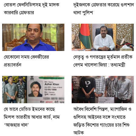
বোতল ফেনসিডিলসহ দুই মাদক
দুইজনকে গ্রেফতার করেছে গুলশান
কারবারি গ্রেফতার
থানা পুলিশ
যেকোনো সময় বেনজীরের
নেতৃত্ব ও গণতন্ত্রের মূর্তমান প্রতীক
প্রত্যাবর্তন
বেগম খালেদা জিয়া : তথ্যমন্ত্রী
যে ভাবে ডেভিড ইমনের কাছে
অবৈধ বিদেশি পিস্তল, ম্যাগাজিন ও
মিলল ভারতীয় আধার কার্ড, নাম
গুলিসহ আইনের সঙ্গে সংঘাতে
‘আজহার খান’
জড়িত কিশোর গ্যাংয়ের চার শিশু
আটক