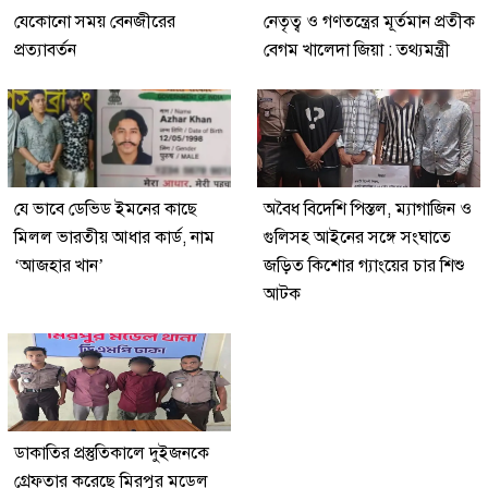
যেকোনো সময় বেনজীরের
নেতৃত্ব ও গণতন্ত্রের মূর্তমান প্রতীক
প্রত্যাবর্তন
বেগম খালেদা জিয়া : তথ্যমন্ত্রী
যে ভাবে ডেভিড ইমনের কাছে
অবৈধ বিদেশি পিস্তল, ম্যাগাজিন ও
মিলল ভারতীয় আধার কার্ড, নাম
গুলিসহ আইনের সঙ্গে সংঘাতে
‘আজহার খান’
জড়িত কিশোর গ্যাংয়ের চার শিশু
আটক
ডাকাতির প্রস্তুতিকালে দুইজনকে
গ্রেফতার করেছে মিরপুর মডেল