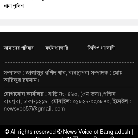
থানা পুলিশ
আমাদের পরিবার
ফটোগ্যালারি
ভিডিও গ্যালারী
সম্পাদক :
জালালুর রশিদ খান,
ব্যবস্থাপনা সম্পাদক :
মোঃ
আরিফুর রহমান
।
যোগাযোগ কার্যালয় :
বাড়ি নং- ৪৬০, (৫ম তলা),পশ্চিম
রামপুরা, ঢাকা-১২১৯।
মোবাইল:
০১৮২৮-০২০৮৭০,
ইমেইল :
newsvob57@gmail. com
© All rights reserved © News Voice of Bangladesh |