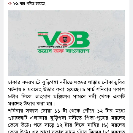
৮৯ বার পঠিত হয়েছে
প্রধানমন্ত্রী
মিরপুর মডেল থানার অভিযানে ৯০ বোতল
মাদক কারবারি গ্রেফতার
২৮ লাখ টাকার জাল নোটসহ দুইজনকে গ্র
থানা পুলিশ
যেকোনো সময় বেনজীরের প্রত্যাবর্তন
নেতৃত্ব ও গণতন্ত্রের মূর্তমান প্রতীক বেগম খ
ঢাকার সদরঘাটে বুড়িগঙ্গা নদীতে লঞ্চের ধাক্কায় নৌকাডুবির
ঘটনায় ৪ মরদেহ উদ্ধার করা হয়েছে। ৯ মার্চ শনিরার সকাল
যে ভাবে ডেভিড ইমনের কাছে মিলল ভারতী
৮টার দিকে আহসান মঞ্জিলের সামনে নদী থেকে একটি
মরদেহ উদ্ধার করা হয় ৷
‘আজহার খান’
শনিবার সকাল সোয়া ১১ টা থেকে পৌণে ১২ টার মধ্যে
ওয়াজঘাট এলাকায় বুড়িগঙ্গা নদীতে পিতা-পুত্রের মরদেহ
অবৈধ বিদেশি পিস্তল, ম্যাগাজিন ও গুলিস
ভেসে উঠে। পরে সাড়ে ১২ টার দিকে মাহির (৬) মরদেহ
জড়িত কিশোর গ্যাংয়ের চার শিশু আটক
ভেসে উঠে। এর আগে সকাল সাড়ে ৭টায় মিমের (৮) মরদেহ