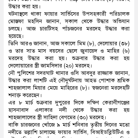
উদ্ধার করা হয়।
ডাকাতির প্রস্তুতিকালে দুইজনকে গ্রেফতা
ঘটনাস্থলে থাকা ফায়ার সার্ভিসের উপসহকারী পরিচালক
মোস্তফা মহসিন জানান, সকাল থেকে উদ্ধার অভিযান
থানা পুলিশ
চলছে। আজ চারটিসহ পাঁচজনের মরদেহ উদ্ধার করা
হয়েছে।
তিনি আরও জানান, আজ সকালে মিম (৮), দেলোয়ার (৩৮)
ও তার সাত মাস বয়সের ছেলে জুনায়েদ ও মাহির (৬)
মরদেহ উদ্ধার করা হয়। শুক্রবার উদ্ধার করা হয়
দেলোয়ারের স্ত্রী জামসিদার (২০) মরদেহ।
নৌ পুলিশের সদরঘাট থানার ওসি আবদুর রাজ্জাক জানান,
উদ্ধার করা লাশটি এই নৌদুর্ঘটনায় আহত পোশাক শ্রমিক
শাহজালাল মিয়ার মেয়ে মাহিরের (৮)। স্বজনেরা মরদেহটি
শনাক্ত করেছেন।
এর ৮ মার্চ শুক্রবার দুপুরের দিকে দক্ষিণ কেরানীগঞ্জের
হাসনাবাদ এলাকার নদী থেকে উদ্ধার করা হয়
শাহজালালের স্ত্রী সাহিদা বেগমের (৩০) মরদেহ।
বাকি চারজনের খোঁজে ৯ মার্চ শনিবার তৃতীয় দিনের মতো
নদীতে তল্লাশি চালাচ্ছে ফায়ার সার্ভিস, বিআইডব্লিউটিএ ও