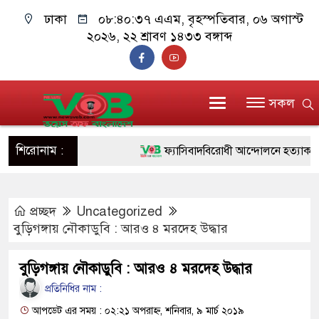
ঢাকা
০৮:৪০:৩৭ এএম
, বৃহস্পতিবার, ০৬ অগাস্ট
২০২৬, ২২ শ্রাবণ ১৪৩৩ বঙ্গাব্দ
সকল
শিরোনাম :
ফ্যাসিবাদবিরোধী আন্দোলনে হত্যাকাণ্ডের বিচ
ও বিশ্বাসযোগ্য: প্রধানমন্ত্রী
প্রচ্ছদ
Uncategorized
মাননীয় প্রধানমন্ত্রী, মন্ত্রীবর্গ ও সরকারের উ
বুড়িগঙ্গায় নৌকাডুবি : আরও ৪ মরদেহ উদ্ধার
সিল-স্বাক্ষর জালিয়াতি চক্রের পাঁচ সদস্য গ্রে
বুড়িগঙ্গায় নৌকাডুবি : আরও ৪ মরদেহ উদ্ধার
উদ্ধার
প্রতিনিধির নাম :
জনগণ পরিবর্তন চেয়েছে বলেই জুলাই আন
আপডেট এর সময় : ০২:২১ অপরাহ্ন, শনিবার, ৯ মার্চ ২০১৯