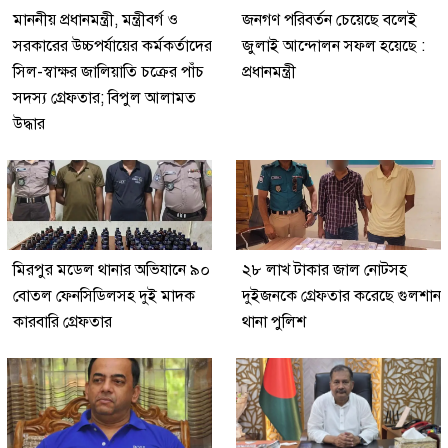
মাননীয় প্রধানমন্ত্রী, মন্ত্রীবর্গ ও
জনগণ পরিবর্তন চেয়েছে বলেই
সরকারের উচ্চপর্যায়ের কর্মকর্তাদের
জুলাই আন্দোলন সফল হয়েছে :
সিল-স্বাক্ষর জালিয়াতি চক্রের পাঁচ
প্রধানমন্ত্রী
সদস্য গ্রেফতার; বিপুল আলামত
উদ্ধার
মিরপুর মডেল থানার অভিযানে ৯০
২৮ লাখ টাকার জাল নোটসহ
বোতল ফেনসিডিলসহ দুই মাদক
দুইজনকে গ্রেফতার করেছে গুলশান
কারবারি গ্রেফতার
থানা পুলিশ