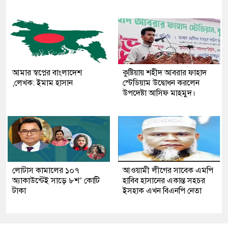
আমার স্বপ্নের বাংলাদেশ
কুষ্টিয়ায় শহীদ আবরার ফাহাদ
,লেখক: ইমাম হাসান
স্টেডিয়াম উদ্বোধন করলেন
উপদেষ্টা আসিফ মাহমুদ।
লোটাস কামালের ১০৭
আওয়ামী লীগের সাবেক এমপি
অ্যাকাউন্টেই সাড়ে ৮শ’ কোটি
হাবিব হাসানের একান্ত সহচর
টাকা
ইসহাক এখন বিএনপি নেতা