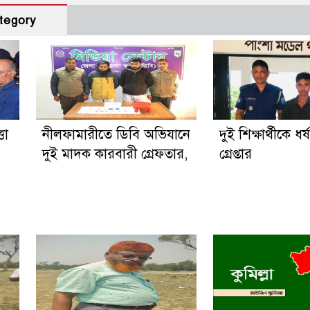
tegory
তা
নীলফামারীতে ডিবি অভিযানে
দুই শিক্ষার্থীকে ধর
দুই মাদক কারবারী গ্রেফতার,
গ্রেপ্তার