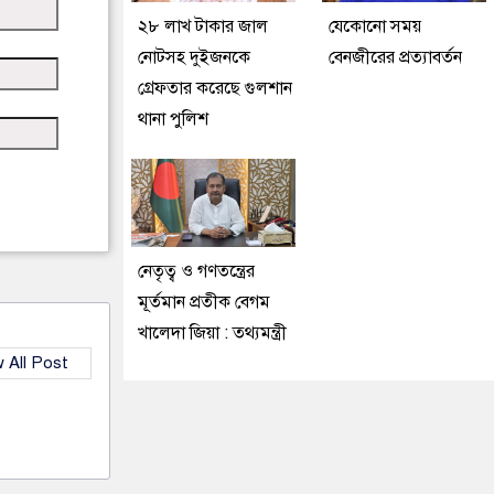
২৮ লাখ টাকার জাল
যেকোনো সময়
নোটসহ দুইজনকে
বেনজীরের প্রত্যাবর্তন
গ্রেফতার করেছে গুলশান
থানা পুলিশ
নেতৃত্ব ও গণতন্ত্রের
মূর্তমান প্রতীক বেগম
খালেদা জিয়া : তথ্যমন্ত্রী
 All Post