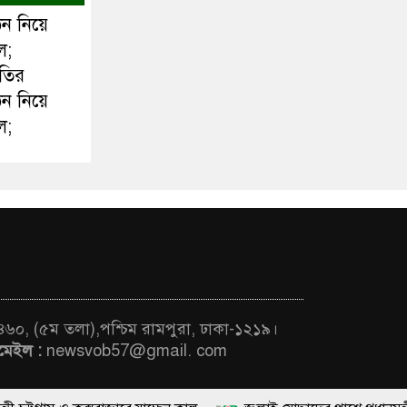
ঠন নিয়ে
ল;
ীতির
ঠন নিয়ে
ল;
 ৪৬০, (৫ম তলা),পশ্চিম রামপুরা, ঢাকা-১২১৯।
মেইল :
newsvob57@gmail. com