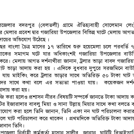
নেতৃত্ব ও গণতন্ত্রের মূর্তমা
পজেলার বদরপুর (বেলতলী) গ্রামে ঐতিহ্যবাহী সোলেমান লেং
রে মেলার প্রবেশ দ্বার গজারিয়া উপজেলার বিভিন্ন ঘাটে মেলায় আগত দ
আদায়ের অভিযোগ উঠেছে ।
বছর বাংলা চৈত্র মাসের ১৭ তারিখে শুরু হয়েমেলা চলে পরবর্তি 
িক লোকের সমাগম ঘটে যার অধিকাংশই গজারিয়া উপজেলার বাউশ
 করে। মেলায় আগত দর্শনাথীরা জানান, ট্রলার ভাড়া বাবদ গজারি
ঘাট ভাড়া আদায় করা হয় । এদিকে বুধবার দুপুরে সরজমিনে বাউ
যায় মাইকিং করে ট্রলার ভাড়ার সাথে অতিরিক্ত ৫০ টাকা ঘাট 
্থীদের সাথে কথা বলে এর সত্যতা পাওয়া যায়। কয়েকজন দর্শনা
 আদায় করা হয়।
বাজি করা হলেও প্রশাসন নীরব।বিষয়টি সম্পর্কে জানতে টাকা আদায় 
ির ইজারাদার বাবলু মিয়া ও সানা উল্লাহ মিয়ার সাথে কথা বলতে
োগাযোগ করা হলে তিনি জানান, তিনি একা নন ঘাট পরিচালনা করার
লে ঘাট পরিচালনা করে থাকেন । প্রথমদিকে অতিরিক্ত টাকা আদ
জানান তিনি।
পজেলা নির্বাহী কর্মকর্তা হাসান সাদীর জানান, ঘাটটি বিআইডাব্