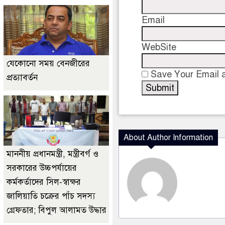
Email
WebSite
যেকোনো সময় বেনজীরের
Save Your Email a
প্রত্যাবর্তন
About Author Information
মাননীয় প্রধানমন্ত্রী, মন্ত্রীবর্গ ও
সরকারের উচ্চপর্যায়ের
কর্মকর্তাদের সিল-স্বাক্ষর
জালিয়াতি চক্রের পাঁচ সদস্য
গ্রেফতার; বিপুল আলামত উদ্ধার