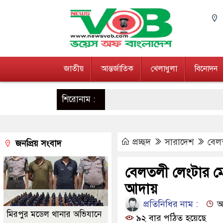
জাতীয়
আন্তর্জাতিক
খেলাধুলা
বিনোদন
শিরোনাম :
প্রচ্ছদ
সারাদেশ
বেলত
জনপ্রিয় সংবাদ
বেলতলী লেংটার মেল
আদায়
প্রতিনিধির নাম :
আপ
মিরপুর মডেল থানার অভিযানে
৯২ বার পঠিত হয়েছে