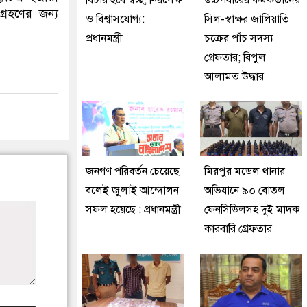
বিচার হবে স্বচ্ছ, নিরপেক্ষ
উচ্চপর্যায়ের কর্মকর্তাদের
্রহণের জন্য
ও বিশ্বাসযোগ্য:
সিল-স্বাক্ষর জালিয়াতি
প্রধানমন্ত্রী
চক্রের পাঁচ সদস্য
গ্রেফতার; বিপুল
আলামত উদ্ধার
জনগণ পরিবর্তন চেয়েছে
মিরপুর মডেল থানার
বলেই জুলাই আন্দোলন
অভিযানে ৯০ বোতল
সফল হয়েছে : প্রধানমন্ত্রী
ফেনসিডিলসহ দুই মাদক
কারবারি গ্রেফতার