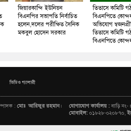
জিয়ারকান্দি ইউনিয়ন
তিতাসে কমিটি গ
ত
বিএনপির সভাপতি নির্বাচিত
বিএনপিতে কোন্দ
িক
হলেন,দলের পরীক্ষিত সৈনিক
অভিযোগ স্বজনপ্র
মকবুল হোসেন সরকার
তিতাসে কমিটি গ
বিএনপিতে কোন্দ
ভিডিও গ্যালারী
সম্পাদক :
মোঃ আরিফুর রহমান
।
যোগাযোগ কার্যালয় :
বাড়ি নং-
মোবাইল:
০১৮২৮-০২০৮৭০,
ই