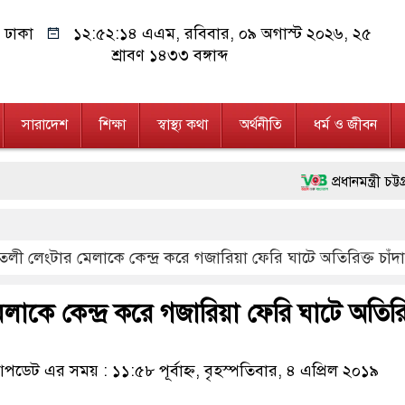
ঢাকা
১২:৫২:১৪ এএম
, রবিবার, ০৯ অগাস্ট ২০২৬, ২৫
শ্রাবণ ১৪৩৩ বঙ্গাব্দ
সারাদেশ
শিক্ষা
স্বাস্থ্য কথা
অর্থনীতি
ধর্ম ও জীবন
প্রধানমন্ত্রী চট্টগ্রাম ও কক
মানবিক অঙ্গীকার ধারণ করে
লী লেংটার মেলাকে কেন্দ্র করে গজারিয়া ফেরি ঘাটে অতিরিক্ত চাঁ
ফ্যাসিবাদবিরোধী আন্দোলনে হত
মাননীয় প্রধানমন্ত্রী, মন্ত্
াকে কেন্দ্র করে গজারিয়া ফেরি ঘাটে অতিরিক
জনগণ পরিবর্তন চেয়েছে বলে
ডেট এর সময় : ১১:৫৮ পূর্বাহ্ন, বৃহস্পতিবার, ৪ এপ্রিল ২০১৯
২৮ লাখ টাকার জাল নোটসহ