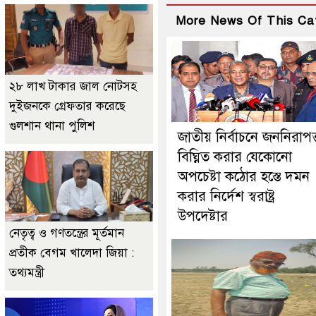
More News Of This Ca
২৮ লাখ টাকার জাল নোটসহ
দুইজনকে গ্রেফতার করেছে
গুলশান থানা পুলিশ
জাতীয় নির্বাচনে জননিরাপত্
বিঘ্নিত করার যেকোনো
অপচেষ্টা কঠোর হস্তে দমন
করার নির্দেশ স্বরাষ্ট্র
উপদেষ্টার
নেতৃত্ব ও গণতন্ত্রের মূর্তমান
প্রতীক বেগম খালেদা জিয়া :
তথ্যমন্ত্রী