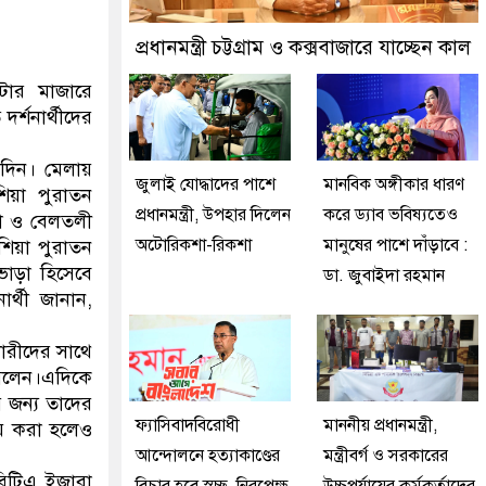
ন প্রতীক বেগম খালেদা জিয়া : তথ্যমন্ত্রী
প্রধানমন্ত্রী চট্টগ্রাম ও কক্সবাজারে যাচ্ছেন কাল
টার মাজারে
র্শনার্থীদের
৭দিন। মেলায়
জুলাই যোদ্ধাদের পাশে
মানবিক অঙ্গীকার ধারণ
িয়া পুরাতন
প্রধানমন্ত্রী, উপহার দিলেন
করে ড্যাব ভবিষ্যতেও
য়া ও বেলতলী
অটোরিকশা-রিকশা
মানুষের পাশে দাঁড়াবে :
শিয়া পুরাতন
ভাড়া হিসেবে
ডা. জুবাইদা রহমান
র্থী জানান,
কারীদের সাথে
 বলেন।এদিকে
 জন্য তাদের
ফ্যাসিবাদবিরোধী
মাননীয় প্রধানমন্ত্রী,
ায় করা হলেও
আন্দোলনে হত্যাকাণ্ডের
মন্ত্রীবর্গ ও সরকারের
লিটিএ ইজারা