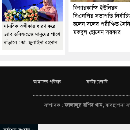
জিয়ারকান্দি ইউনিয়ন
বিএনপির সভাপতি নির্বাচি
হলেন,দলের পরীক্ষিত সৈন
মানবিক অঙ্গীকার ধারণ করে
মকবুল হোসেন সরকার
ড্যাব ভবিষ্যতেও মানুষের পাশে
দাঁড়াবে : ডা. জুবাইদা রহমান
আমাদের পরিবার
ফটোগ্যালারি
সম্পাদক :
জালালুর রশিদ খান,
ব্যবস্থাপনা 