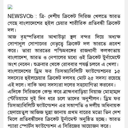
প্রধানমন্ত্রী
NEWSVOb : ত্রি- দেশীয় ক্রিকেট সিরিজ খেলতে ভারত
মিরপুর মডেল থানার অভিযানে ৯
গেছে বাংলাদেশের হুইল চেয়ার শারীরিক প্রতিবন্ধী ক্রিকেট
মাদক কারবারি গ্রেফতার
দল।
আজ বৃহস্পতিবার আখাউড়া স্থল বন্দর দিয়ে অধ্যক্ষ
২৮ লাখ টাকার জাল নোটসহ দুইজ
সোপানুল সোপানের নেতৃত্বে ক্রিকেট দল ভারতে প্রবেশ
করে। তারা ভারতের পশ্চিমবঙ্গের রাজধানী কলকাতায়
থানা পুলিশ
বাংলাদেশ, ভারত ও নেপালের মধ্যে ওই ক্রিকেট টুর্নামেন্টে
অংশ নেবেন। শুক্রবার থেকে রোববার পযর্ন্ত চলবে এ খেলা।
যেকোনো সময় বেনজীরের প্রত্যাবর
বাংলাদেশের ড্রিম ফর ডিসআ্যবিলিটি ফাউন্ডেশনের ১৫
নেতৃত্ব ও গণতন্ত্রের মূর্তমান প্রতী
সদস্যের হুইলচেয়ার ক্রিকেট দলসহ মোট ২৫ সদস্য রয়েছে
এই দলে। বাকি অন্য সদস্যরা দলের সহযোগিতা করবেন।
যে ভাবে ডেভিড ইমনের কাছে মিল
এদিকে সিরিজকে কেন্দ্র করে ব্রাহ্মণবাড়িয়া নিয়াজ মোহাম্মদ
স্টেডিয়ামে দুই দিন ধরে চলে তাদের অনুশীলন। ড্রিম ফর
‘আজহার খান’
ডিসআ্যবিলিটি ফাউন্ডেশন এর সভাপতি ও দলীয় অধিনায়ক
হেদায়েতুল আজিজ মুন্না জানায় প্রথম বারের মতো তিন দেশ
অবৈধ বিদেশি পিস্তল, ম্যাগাজিন 
মিলে প্রতিবন্ধীদের ক্রিকেট টুর্নামেন্ট অনুষ্ঠিত হচ্ছে। ভারত
জড়িত কিশোর গ্যাংয়ের চার শিশু আটক
প্যারা স্পোর্টস ফাউন্ডেশন এ সিরিজের আয়োজন করে।