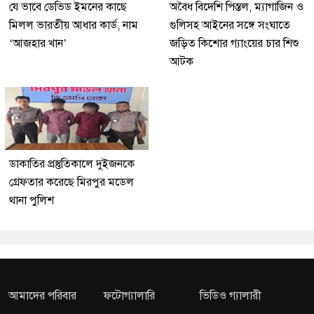
যে ভাবে ডেভিড ইমনের কাছে
অবৈধ বিদেশি পিস্তল, ম্যাগাজিন ও
মিলল ভারতীয় আধার কার্ড, নাম
গুলিসহ আইনের সঙ্গে সংঘাতে
‘আজহার খান’
জড়িত কিশোর গ্যাংয়ের চার শিশু
আটক
ডাকাতির প্রস্তুতিকালে দুইজনকে
গ্রেফতার করেছে মিরপুর মডেল
থানা পুলিশ
আমাদের পরিবার
ফটোগ্যালারি
ভিডিও গ্যালারী