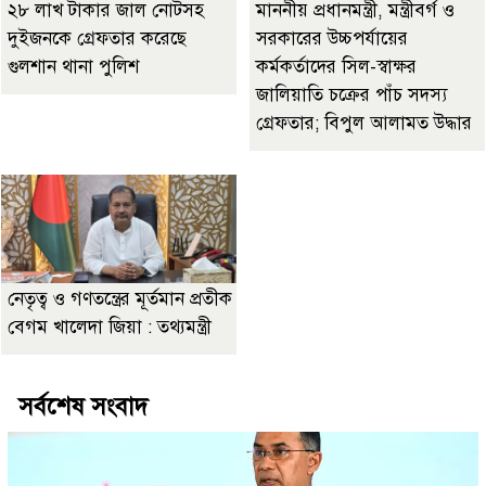
২৮ লাখ টাকার জাল নোটসহ
মাননীয় প্রধানমন্ত্রী, মন্ত্রীবর্গ ও
দুইজনকে গ্রেফতার করেছে
সরকারের উচ্চপর্যায়ের
গুলশান থানা পুলিশ
কর্মকর্তাদের সিল-স্বাক্ষর
জালিয়াতি চক্রের পাঁচ সদস্য
গ্রেফতার; বিপুল আলামত উদ্ধার
নেতৃত্ব ও গণতন্ত্রের মূর্তমান প্রতীক
বেগম খালেদা জিয়া : তথ্যমন্ত্রী
সর্বশেষ সংবাদ