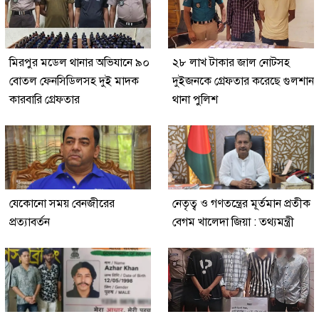
মিরপুর মডেল থানার অভিযানে ৯০
২৮ লাখ টাকার জাল নোটসহ
বোতল ফেনসিডিলসহ দুই মাদক
দুইজনকে গ্রেফতার করেছে গুলশান
কারবারি গ্রেফতার
থানা পুলিশ
যেকোনো সময় বেনজীরের
নেতৃত্ব ও গণতন্ত্রের মূর্তমান প্রতীক
প্রত্যাবর্তন
বেগম খালেদা জিয়া : তথ্যমন্ত্রী