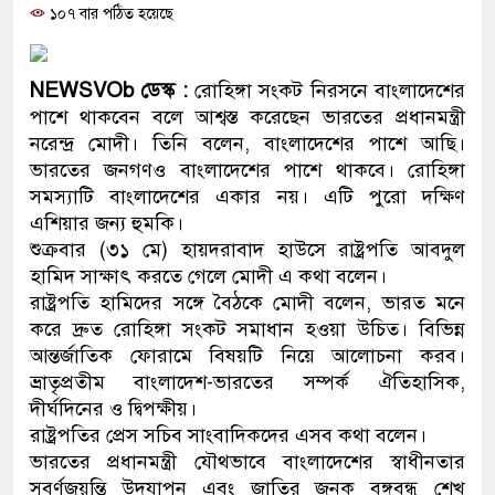
১০৭ বার পঠিত হয়েছে
প্রধানমন্ত্রী
মিরপুর মডেল থানার অভিযানে ৯০ বোতল ফেনসিড
NEWSVOb ডেস্ক :
রোহিঙ্গা সংকট নিরসনে বাংলাদেশের
মাদক কারবারি গ্রেফতার
পাশে থাকবেন বলে আশ্বস্ত করেছেন ভারতের প্রধানমন্ত্রী
নরেন্দ্র মোদী। তিনি বলেন, বাংলাদেশের পাশে আছি।
২৮ লাখ টাকার জাল নোটসহ দুইজনকে গ্রেফতার ক
ভারতের জনগণও বাংলাদেশের পাশে থাকবে। রোহিঙ্গা
সমস্যাটি বাংলাদেশের একার নয়। এটি পুরো দক্ষিণ
থানা পুলিশ
এশিয়ার জন্য হুমকি।
শুক্রবার (৩১ মে) হায়দরাবাদ হাউসে রাষ্ট্রপতি আবদুল
যেকোনো সময় বেনজীরের প্রত্যাবর্তন
হামিদ সাক্ষাৎ করতে গেলে মোদী এ কথা বলেন।
নেতৃত্ব ও গণতন্ত্রের মূর্তমান প্রতীক বেগম খালেদা জিয়া
রাষ্ট্রপতি হামিদের সঙ্গে বৈঠকে মোদী বলেন, ভারত মনে
করে দ্রুত রোহিঙ্গা সংকট সমাধান হওয়া উচিত। বিভিন্ন
যে ভাবে ডেভিড ইমনের কাছে মিলল ভারতীয় আধার ক
আন্তর্জাতিক ফোরামে বিষয়টি নিয়ে আলোচনা করব।
ভ্রাতৃপ্রতীম বাংলাদেশ-ভারতের সম্পর্ক ঐতিহাসিক,
‘আজহার খান’
দীর্ঘদিনের ও দ্বিপক্ষীয়।
রাষ্ট্রপতির প্রেস সচিব সাংবাদিকদের এসব কথা বলেন।
অবৈধ বিদেশি পিস্তল, ম্যাগাজিন ও গুলিসহ আইনের 
ভারতের প্রধানমন্ত্রী যৌথভাবে বাংলাদেশের স্বাধীনতার
জড়িত কিশোর গ্যাংয়ের চার শিশু আটক
সুবর্ণজয়ন্তি উদযাপন এবং জাতির জনক বঙ্গবন্ধু শেখ