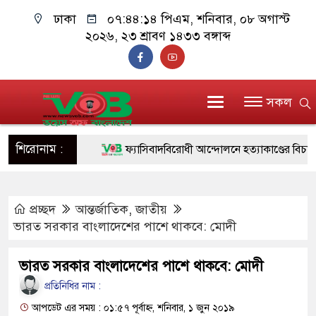
ঢাকা
০৭:৪৪:১৫ পিএম
, শনিবার, ০৮ অগাস্ট
২০২৬, ২৩ শ্রাবণ ১৪৩৩ বঙ্গাব্দ
সকল
শিরোনাম :
ফ্যাসিবাদবিরোধী আন্দোলনে হত্যাকাণ্ডের বিচার হবে স্
ও বিশ্বাসযোগ্য: প্রধানমন্ত্রী
প্রচ্ছদ
আন্তর্জাতিক
মাননীয় প্রধানমন্ত্রী, মন্ত্রীবর্গ ও সরকারের উচ্চপর্যায়ে
,
জাতীয়
ভারত সরকার বাংলাদেশের পাশে থাকবে: মোদী
সিল-স্বাক্ষর জালিয়াতি চক্রের পাঁচ সদস্য গ্রেফতার; বি
ভারত সরকার বাংলাদেশের পাশে থাকবে: মোদী
উদ্ধার
প্রতিনিধির নাম :
জনগণ পরিবর্তন চেয়েছে বলেই জুলাই আন্দোলন স
আপডেট এর সময় : ০১:৫৭ পূর্বাহ্ন, শনিবার, ১ জুন ২০১৯