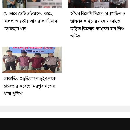
যে ভাবে ডেভিড ইমনের কাছে
অবৈধ বিদেশি পিস্তল, ম্যাগাজিন ও
মিলল ভারতীয় আধার কার্ড, নাম
গুলিসহ আইনের সঙ্গে সংঘাতে
‘আজহার খান’
জড়িত কিশোর গ্যাংয়ের চার শিশু
আটক
ডাকাতির প্রস্তুতিকালে দুইজনকে
গ্রেফতার করেছে মিরপুর মডেল
থানা পুলিশ