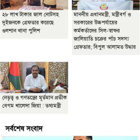
২৮ লাখ টাকার জাল নোটসহ
মাননীয় প্রধানমন্ত্রী, মন্ত্রীবর্গ ও
দুইজনকে গ্রেফতার করেছে
সরকারের উচ্চপর্যায়ের
গুলশান থানা পুলিশ
কর্মকর্তাদের সিল-স্বাক্ষর
জালিয়াতি চক্রের পাঁচ সদস্য
গ্রেফতার; বিপুল আলামত উদ্ধার
নেতৃত্ব ও গণতন্ত্রের মূর্তমান প্রতীক
বেগম খালেদা জিয়া : তথ্যমন্ত্রী
সর্বশেষ সংবাদ