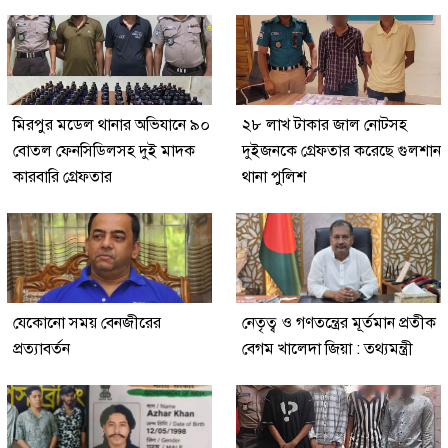
মিরপুর মডেল থানার অভিযানে ৯০
২৮ লাখ টাকার জাল নোটসহ
বোতল ফেনসিডিলসহ দুই মাদক
দুইজনকে গ্রেফতার করেছে গুলশান
কারবারি গ্রেফতার
থানা পুলিশ
যেকোনো সময় বেনজীরের
নেতৃত্ব ও গণতন্ত্রের মূর্তমান প্রতীক
প্রত্যাবর্তন
বেগম খালেদা জিয়া : তথ্যমন্ত্রী