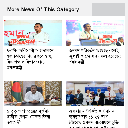
More News Of This Category
ফ্যাসিবাদবিরোধী আন্দোলনে
জনগণ পরিবর্তন চেয়েছে বলেই
হত্যাকাণ্ডের বিচার হবে স্বচ্ছ,
জুলাই আন্দোলন সফল হয়েছে :
নিরপেক্ষ ও বিশ্বাসযোগ্য:
প্রধানমন্ত্রী
প্রধানমন্ত্রী
নেতৃত্ব ও গণতন্ত্রের মূর্তমান
জলবায়ু-সম্পর্কিত অভিবাসন
প্রতীক বেগম খালেদা জিয়া :
ব্যবস্থাপনায় ১১.২৫ লাখ
তথ্যমন্ত্রী
ইউরোর প্রকল্প বাস্তবায়নে চুক্তি