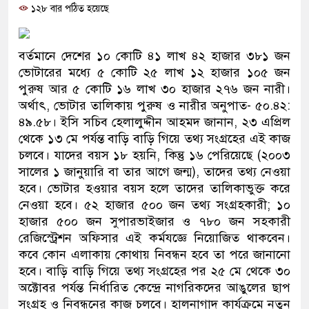
১২৮ বার পঠিত হয়েছে
প্রধানমন্ত্রী
মিরপুর মডেল থানার অভিযানে 
বর্তমানে দেশের ১০ কোটি ৪১ লাখ ৪২ হাজার ৩৮১ জন
মাদক কারবারি গ্রেফতার
ভোটারের মধ্যে ৫ কোটি ২৫ লাখ ১২ হাজার ১০৫ জন
পুরুষ আর ৫ কোটি ১৬ লাখ ৩০ হাজার ২৭৬ জন নারী।
২৮ লাখ টাকার জাল নোটসহ দুই
অর্থাৎ, ভোটার তালিকায় পুরুষ ও নারীর অনুপাত- ৫০.৪২:
৪৯.৫৮। ইসি সচিব হেলালুদ্দীন আহমদ জানান, ২৩ এপ্রিল
থানা পুলিশ
থেকে ১৩ মে পর্যন্ত বাড়ি বাড়ি গিয়ে তথ্য সংগ্রহের এই কাজ
চলবে। যাদের বয়স ১৮ হয়নি, কিন্তু ১৬ পেরিয়েছে (২০০৩
যেকোনো সময় বেনজীরের প্রত্যাব
সালের ১ জানুয়ারি বা তার আগে জন্ম), তাদের তথ্য নেওয়া
নেতৃত্ব ও গণতন্ত্রের মূর্তমান প্রত
হবে। ভোটার হওয়ার বয়স হলে তাদের তালিকাভুক্ত করে
নেওয়া হবে। ৫২ হাজার ৫০০ জন তথ্য সংগ্রহকারী; ১০
যে ভাবে ডেভিড ইমনের কাছে মি
হাজার ৫০০ জন সুপারভাইজার ও ৭৮০ জন সহকারী
রেজিস্ট্রেশন অফিসার এই কর্মযজ্ঞে নিয়োজিত থাকবেন।
‘আজহার খান’
কবে কোন এলাকায় কোথায় নিবন্ধন হবে তা পরে জানানো
হবে। বাড়ি বাড়ি গিয়ে তথ্য সংগ্রহের পর ২৫ মে থেকে ৩০
অবৈধ বিদেশি পিস্তল, ম্যাগাজিন
অক্টোবর পর্যন্ত নির্ধারিত কেন্দ্রে নাগরিকদের আঙুলের ছাপ
জড়িত কিশোর গ্যাংয়ের চার শিশু আট
সংগ্রহ ও নিবন্ধনের কাজ চলবে। হালনাগাদ কার্যক্রমে নতুন