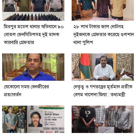
মিরপুর মডেল থানার অভিযানে ৯০
২৮ লাখ টাকার জাল নোটসহ
বোতল ফেনসিডিলসহ দুই মাদক
দুইজনকে গ্রেফতার করেছে গুলশান
কারবারি গ্রেফতার
থানা পুলিশ
যেকোনো সময় বেনজীরের
নেতৃত্ব ও গণতন্ত্রের মূর্তমান প্রতীক
প্রত্যাবর্তন
বেগম খালেদা জিয়া : তথ্যমন্ত্রী