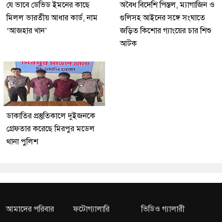
যে ভাবে ডেভিড ইমনের কাছে
অবৈধ বিদেশি পিস্তল, ম্যাগাজিন ও
মিলল ভারতীয় আধার কার্ড, নাম
গুলিসহ আইনের সঙ্গে সংঘাতে
‘আজহার খান’
জড়িত কিশোর গ্যাংয়ের চার শিশু
আটক
ডাকাতির প্রস্তুতিকালে দুইজনকে
গ্রেফতার করেছে মিরপুর মডেল
থানা পুলিশ
আমাদের পরিবার
ফটোগ্যালারি
ভিডিও গ্যালারী