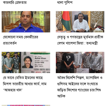
কারবারি গ্রেফতার
থানা পুলিশ
যেকোনো সময় বেনজীরের
নেতৃত্ব ও গণতন্ত্রের মূর্তমান প্রতীক
প্রত্যাবর্তন
বেগম খালেদা জিয়া : তথ্যমন্ত্রী
যে ভাবে ডেভিড ইমনের কাছে
অবৈধ বিদেশি পিস্তল, ম্যাগাজিন ও
মিলল ভারতীয় আধার কার্ড, নাম
গুলিসহ আইনের সঙ্গে সংঘাতে
‘আজহার খান’
জড়িত কিশোর গ্যাংয়ের চার শিশু
আটক