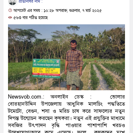
প্রতিনিধির নাম :
প্রধানমন্ত্রী
আপডেট এর সময় : ১০:২৮ অপরাহ্ন, শুক্রবার, ৭ মার্চ ২০২৫
মিরপুর মডেল থানার অভিযানে
৫৬৩ বার পঠিত হয়েছে
মাদক কারবারি গ্রেফতার
২৮ লাখ টাকার জাল নোটসহ দুই
থানা পুলিশ
যেকোনো সময় বেনজীরের প্রত্যা
নেতৃত্ব ও গণতন্ত্রের মূর্তমান প্র
যে ভাবে ডেভিড ইমনের কাছে ম
Newsvob.com.: অনলাইন ডেস্ক : ভোলার
বোরহানউদ্দিন উপজেলায় আধুনিক মালচিং পদ্ধতিতে
‘আজহার খান’
টমেটো, বেগুন, শসা ও মরিচ চাষ করে সাফল্যের নতুন
অবৈধ বিদেশি পিস্তল, ম্যাগাজি
দিগন্ত উন্মোচন করছেন কৃষকরা। নতুন এই প্রযুক্তির মাধ্যমে
সবজির উৎপাদন বৃদ্ধি পাওয়ার পাশাপাশি খরচও
জড়িত কিশোর গ্যাংয়ের চার শিশু আট
উল্লেখযোগ্যভাবে কমে এসেছে। ফলে কৃষকদের মুখে