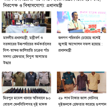
নিরপেক্ষ ও বিশ্বাসযোগ্য: প্রধানমন্ত্রী
মাননীয় প্রধানমন্ত্রী, মন্ত্রীবর্গ ও
জনগণ পরিবর্তন চেয়েছে বলেই
সরকারের উচ্চপর্যায়ের কর্মকর্তাদের
জুলাই আন্দোলন সফল হয়েছে :
সিল-স্বাক্ষর জালিয়াতি চক্রের পাঁচ
প্রধানমন্ত্রী
সদস্য গ্রেফতার; বিপুল আলামত
উদ্ধার
মিরপুর মডেল থানার অভিযানে ৯০
২৮ লাখ টাকার জাল নোটসহ
বোতল ফেনসিডিলসহ দুই মাদক
দুইজনকে গ্রেফতার করেছে গুলশান