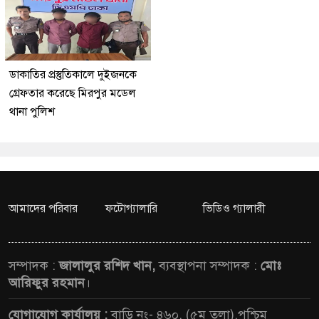
ডাকাতির প্রস্তুতিকালে দুইজনকে
গ্রেফতার করেছে মিরপুর মডেল
থানা পুলিশ
আমাদের পরিবার
ফটোগ্যালারি
ভিডিও গ্যালারী
সম্পাদক :
জালালুর রশিদ খান,
ব্যবস্থাপনা সম্পাদক :
মোঃ
আরিফুর রহমান
।
যোগাযোগ কার্যালয় :
বাড়ি নং- ৪৬০, (৫ম তলা),পশ্চিম