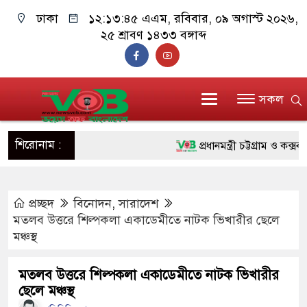
ঢাকা
১২:১৩:৪৬ এএম
, রবিবার, ০৯ অগাস্ট ২০২৬,
২৫ শ্রাবণ ১৪৩৩ বঙ্গাব্দ
সকল
শিরোনাম :
প্রধানমন্ত্রী চট্টগ্রাম ও কক্সবাজা
জুলাই যোদ্ধাদের পাশে প্রধানমন
প্রচ্ছদ
বিনোদন
,
সারাদেশ
রিকশা
মতলব উত্তরে শিল্পকলা একাডেমীতে নাটক ভিখারীর ছেলে
মানবিক অঙ্গীকার ধারণ করে ড্য
মঞ্চস্থ
দাঁড়াবে : ডা. জুবাইদা রহমান
মতলব উত্তরে শিল্পকলা একাডেমীতে নাটক ভিখারীর
ছেলে মঞ্চস্থ
ফ্যাসিবাদবিরোধী আন্দোলনে হত্যাক