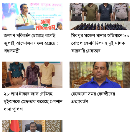
জনগণ পরিবর্তন চেয়েছে বলেই
মিরপুর মডেল থানার অভিযানে ৯০
জুলাই আন্দোলন সফল হয়েছে :
বোতল ফেনসিডিলসহ দুই মাদক
প্রধানমন্ত্রী
কারবারি গ্রেফতার
২৮ লাখ টাকার জাল নোটসহ
যেকোনো সময় বেনজীরের
দুইজনকে গ্রেফতার করেছে গুলশান
প্রত্যাবর্তন
থানা পুলিশ