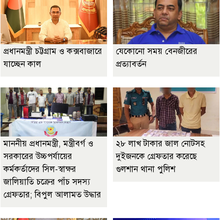
প্রধানমন্ত্রী চট্টগ্রাম ও কক্সবাজারে
যেকোনো সময় বেনজীরের
যাচ্ছেন কাল
প্রত্যাবর্তন
মাননীয় প্রধানমন্ত্রী, মন্ত্রীবর্গ ও
২৮ লাখ টাকার জাল নোটসহ
সরকারের উচ্চপর্যায়ের
দুইজনকে গ্রেফতার করেছে
কর্মকর্তাদের সিল-স্বাক্ষর
গুলশান থানা পুলিশ
জালিয়াতি চক্রের পাঁচ সদস্য
গ্রেফতার; বিপুল আলামত উদ্ধার