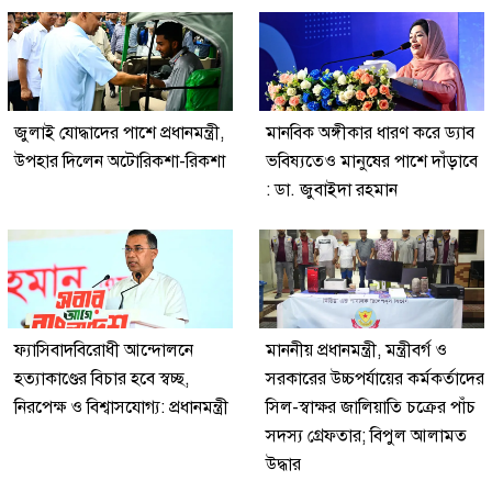
জুলাই যোদ্ধাদের পাশে প্রধানমন্ত্রী,
মানবিক অঙ্গীকার ধারণ করে ড্যাব
উপহার দিলেন অটোরিকশা-রিকশা
ভবিষ্যতেও মানুষের পাশে দাঁড়াবে
: ডা. জুবাইদা রহমান
ফ্যাসিবাদবিরোধী আন্দোলনে
মাননীয় প্রধানমন্ত্রী, মন্ত্রীবর্গ ও
হত্যাকাণ্ডের বিচার হবে স্বচ্ছ,
সরকারের উচ্চপর্যায়ের কর্মকর্তাদের
নিরপেক্ষ ও বিশ্বাসযোগ্য: প্রধানমন্ত্রী
সিল-স্বাক্ষর জালিয়াতি চক্রের পাঁচ
সদস্য গ্রেফতার; বিপুল আলামত
উদ্ধার