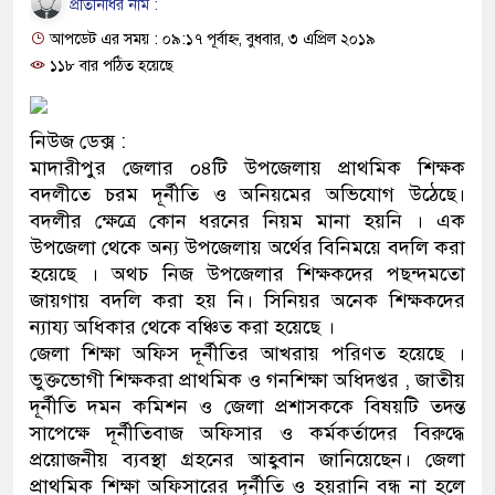
প্রতিনিধির নাম :
ও বিশ্বাসযোগ্য: প্রধানমন্ত্রী
আপডেট এর সময় : ০৯:১৭ পূর্বাহ্ন, বুধবার, ৩ এপ্রিল ২০১৯
মাননীয় প্রধানমন্ত্রী, মন্ত্রীবর্গ 
১১৮ বার পঠিত হয়েছে
সিল-স্বাক্ষর জালিয়াতি চক্রের পাঁচ 
নিউজ ডেক্স :
উদ্ধার
মাদারীপুর জেলার ০৪টি উপজেলায় প্রাথমিক শিক্ষক
বদলীতে চরম দূর্নীতি ও অনিয়মের অভিযোগ উঠেছে।
জনগণ পরিবর্তন চেয়েছে বলেই 
বদলীর ক্ষেত্রে কোন ধরনের নিয়ম মানা হয়নি । এক
উপজেলা থেকে অন্য উপজেলায় অর্থের বিনিময়ে বদলি করা
প্রধানমন্ত্রী
হয়েছে । অথচ নিজ উপজেলার শিক্ষকদের পছন্দমতো
মিরপুর মডেল থানার অভিযানে
জায়গায় বদলি করা হয় নি। সিনিয়র অনেক শিক্ষকদের
ন্যায্য অধিকার থেকে বঞ্চিত করা হয়েছে ।
মাদক কারবারি গ্রেফতার
জেলা শিক্ষা অফিস দূর্নীতির আখরায় পরিণত হয়েছে ।
ভুক্তভোগী শিক্ষকরা প্রাথমিক ও গনশিক্ষা অধিদপ্তর , জাতীয়
২৮ লাখ টাকার জাল নোটসহ দুই
দূর্নীতি দমন কমিশন ও জেলা প্রশাসককে বিষয়টি তদন্ত
সাপেক্ষে দূর্নীতিবাজ অফিসার ও কর্মকর্তাদের বিরুদ্ধে
থানা পুলিশ
প্রয়োজনীয় ব্যবস্থা গ্রহনের আহ্ববান জানিয়েছেন। জেলা
যেকোনো সময় বেনজীরের প্রত্যাব
প্রাথমিক শিক্ষা অফিসারের দূর্নীতি ও হয়রানি বন্ধ না হলে