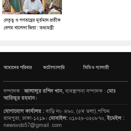
নেতৃত্ব ও গণতন্ত্রের মূর্তমান প্রতীক
বেগম খালেদা জিয়া : তথ্যমন্ত্রী
আমাদের পরিবার
ফটোগ্যালারি
ভিডিও গ্যালারী
সম্পাদক :
জালালুর রশিদ খান,
ব্যবস্থাপনা সম্পাদক :
মোঃ
আরিফুর রহমান
।
যোগাযোগ কার্যালয় :
বাড়ি নং- ৪৬০, (৫ম তলা),পশ্চিম
রামপুরা, ঢাকা-১২১৯।
মোবাইল:
০১৮২৮-০২০৮৭০,
ইমেইল :
newsvob57@gmail. com