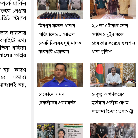
র্কে মার্কিন
িকে গ্রেপ্তার
িট স্ট্যাম্প
মিরপুর মডেল থানার
২৮ লাখ টাকার জাল
তার দায়ভার
অভিযানে ৯০ বোতল
নোটসহ দুইজনকে
েবসাইটে তথ্য
ফেনসিডিলসহ দুই মাদক
গ্রেফতার করেছে গুলশান
সা প্রক্রিয়া
কারবারি গ্রেফতার
থানা পুলিশ
লালের আশ্রয়
া হয়৷ কারণ
ে। সম্ভাব্য
যাখ্যানই নয়,
যেকোনো সময়
নেতৃত্ব ও গণতন্ত্রের
বেনজীরের প্রত্যাবর্তন
মূর্তমান প্রতীক বেগম
খালেদা জিয়া : তথ্যমন্ত্রী