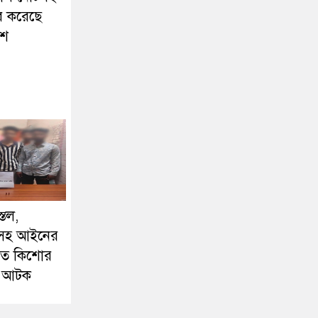
র করেছে
িশ
্তল,
লিসহ আইনের
ড়িত কিশোর
শু আটক