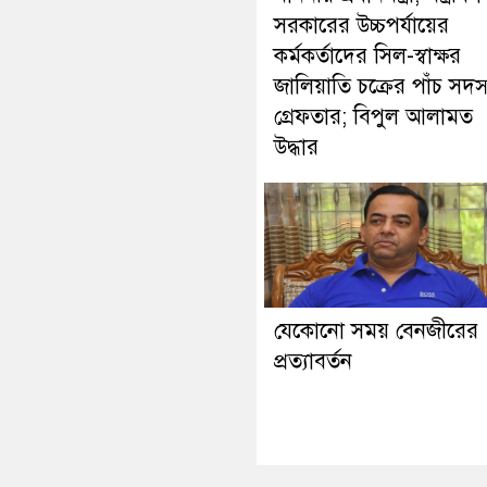
সরকারের উচ্চপর্যায়ের
কর্মকর্তাদের সিল-স্বাক্ষর
জালিয়াতি চক্রের পাঁচ সদস
গ্রেফতার; বিপুল আলামত
উদ্ধার
যেকোনো সময় বেনজীরের
প্রত্যাবর্তন