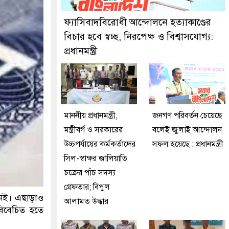
 মিরপুর মডেল থানা পুলিশ
ফ্যাসিবাদবিরোধী আন্দোলনে হত্যাকাণ্ডের
বিচার হবে স্বচ্ছ, নিরপেক্ষ ও বিশ্বাসযোগ্য:
প্রধানমন্ত্রী
মাননীয় প্রধানমন্ত্রী,
জনগণ পরিবর্তন চেয়েছে
মন্ত্রীবর্গ ও সরকারের
বলেই জুলাই আন্দোলন
উচ্চপর্যায়ের কর্মকর্তাদের
সফল হয়েছে : প্রধানমন্ত্রী
সিল-স্বাক্ষর জালিয়াতি
চক্রের পাঁচ সদস্য
গ্রেফতার; বিপুল
নেই। এছাড়াও
আলামত উদ্ধার
বিবেচিত হতে