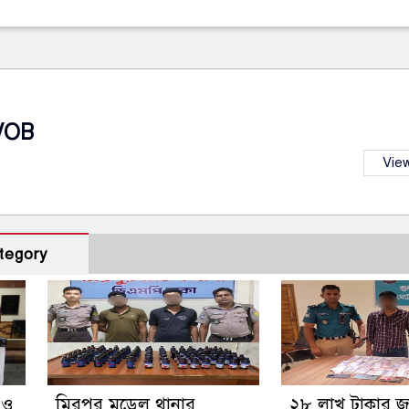
VOB
View
tegory
গ ও
মিরপুর মডেল থানার
২৮ লাখ টাকার 