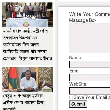
Write Your Comm
Massage Box
মাননীয় প্রধানমন্ত্রী, মন্ত্রীবর্গ ও
সরকারের উচ্চপর্যায়ের
কর্মকর্তাদের সিল-স্বাক্ষর
জালিয়াতি চক্রের পাঁচ সদস্য
Name
গ্রেফতার; বিপুল আলামত উদ্ধার
Email
WebSite
নেতৃত্ব ও গণতন্ত্রের মূর্তমান
Save Your Email a
প্রতীক বেগম খালেদা জিয়া :
তথ্যমন্ত্রী