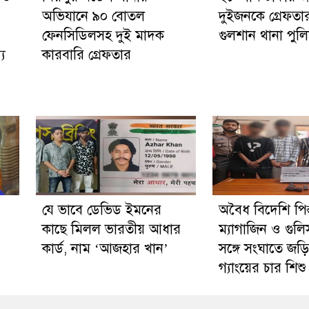
অভিযানে ৯০ বোতল
দুইজনকে গ্রেফতা
ফেনসিডিলসহ দুই মাদক
গুলশান থানা পুল
্য
কারবারি গ্রেফতার
যে ভাবে ডেভিড ইমনের
অবৈধ বিদেশি পিস
কাছে মিলল ভারতীয় আধার
ম্যাগাজিন ও গু
কার্ড, নাম ‘আজহার খান’
সঙ্গে সংঘাতে জ
গ্যাংয়ের চার শি