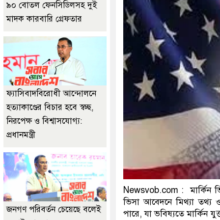
৯০ বোতল ফেনসিডিলসহ দুই
মাদক কারবারি গ্রেফতার
ফ্যাসিবাদবিরোধী আন্দোলনে
হত্যাকাণ্ডের বিচার হবে স্বচ্ছ,
নিরপেক্ষ ও বিশ্বাসযোগ্য:
প্রধানমন্ত্রী
Newsvob.com : মার্কিন ভ
ভিসা আবেদনে মিথ্যা তথ্য ও
জনগণ পরিবর্তন চেয়েছে বলেই
পারে, যা ভবিষ্যতে মার্কিন যুক্ত