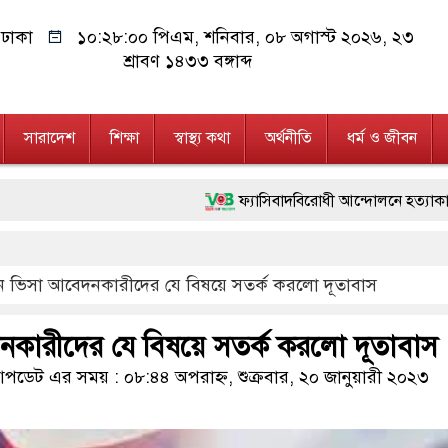
ঢাকা
১০:২৮:০১ পিএম
, শনিবার, ০৮ অগাস্ট ২০২৬, ২৩
শ্রাবণ ১৪৩৩ বঙ্গাব্দ
সারাদেশ
শিক্ষা
স্বাস্থ্য কথা
অর্থনীতি
ধর্ম ও জীবন
ফ্যাসিবাদবিরোধী আন্দোলনে হত্যাকাণ্ডের বিচার হবে স্
মাননীয় প্রধানমন্ত্রী, মন্ত্রীবর্গ ও সরকারের উচ্চপর
কিন ভিসা আবেদনকারীদের যে বিষয়ে সতর্ক করলো দূতাবাস
জনগণ পরিবর্তন চেয়েছে বলেই জুলাই আন্দোলন সফল
২৮ লাখ টাকার জাল নোটসহ দুইজনকে গ্রেফতার 
দনকারীদের যে বিষয়ে সতর্ক করলো দূতাবাস
নেতৃত্ব ও গণতন্ত্রের মূর্তমান প্রতীক বেগম খালেদা জি
ডেট এর সময় : ০৮:৪৪ অপরাহ্ন, শুক্রবার, ২০ জানুয়ারী ২০২৩
অবৈধ বিদেশি পিস্তল, ম্যাগাজিন ও গুলিসহ আইনে