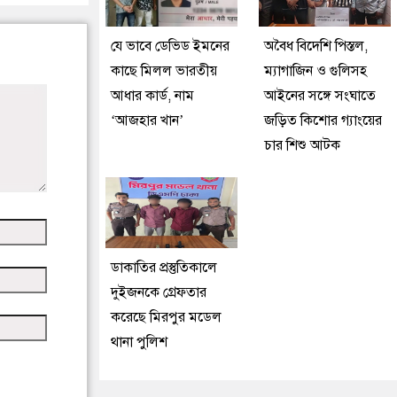
যে ভাবে ডেভিড ইমনের
অবৈধ বিদেশি পিস্তল,
কাছে মিলল ভারতীয়
ম্যাগাজিন ও গুলিসহ
আধার কার্ড, নাম
আইনের সঙ্গে সংঘাতে
‘আজহার খান’
জড়িত কিশোর গ্যাংয়ের
চার শিশু আটক
ডাকাতির প্রস্তুতিকালে
দুইজনকে গ্রেফতার
করেছে মিরপুর মডেল
থানা পুলিশ