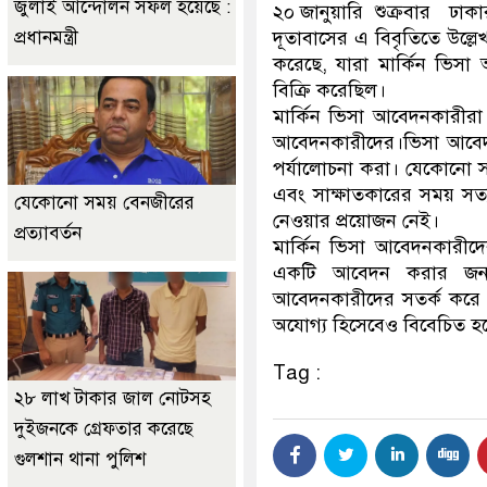
জুলাই আন্দোলন সফল হয়েছে :
২০ জানুয়ারি শুক্রবার ঢাকার
দূতাবাসের এ বিবৃতিতে উল্লেখ 
প্রধানমন্ত্রী
করেছে, যারা মার্কিন ভিসা আ
বিক্রি করেছিল।
মার্কিন ভিসা আবেদনকারীরা 
আবেদনকারীদের।ভিসা আবেদনকা
পর্যালোচনা করা। যেকোনো সহায়
এবং সাক্ষাতকারের সময় সত
যেকোনো সময় বেনজীরের
নেওয়ার প্রয়োজন নেই।
প্রত্যাবর্তন
মার্কিন ভিসা আবেদনকারীদ
একটি আবেদন করার জন্য প্
আবেদনকারীদের সতর্ক করে দেই
অযোগ্য হিসেবেও বিবেচিত হতে প
Tag :
২৮ লাখ টাকার জাল নোটসহ
দুইজনকে গ্রেফতার করেছে
গুলশান থানা পুলিশ