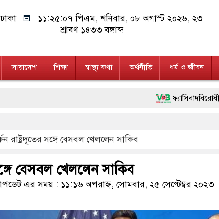
ঢাকা
১১:২৫:০৮ পিএম
, শনিবার, ০৮ অগাস্ট ২০২৬, ২৩
শ্রাবণ ১৪৩৩ বঙ্গাব্দ
সারাদেশ
শিক্ষা
স্বাস্থ্য কথা
অর্থনীতি
ধর্ম ও জীবন
ফ্যাসিবাদবিরোধী আন্দোলনে হত্যাক
মাননীয় প্রধানমন্ত্রী, মন্ত্রীবর
্কিন রাষ্ট্রদূতের সঙ্গে বেসবল খেললেন সাকিব
জনগণ পরিবর্তন চেয়েছে বলেই জ
২৮ লাখ টাকার জাল নোটসহ দু
ের সঙ্গে বেসবল খেললেন সাকিব
নেতৃত্ব ও গণতন্ত্রের মূর্তমান প্
ডেট এর সময় : ১১:১৬ অপরাহ্ন, সোমবার, ২৫ সেপ্টেম্বর ২০২৩
অবৈধ বিদেশি পিস্তল, ম্যাগা