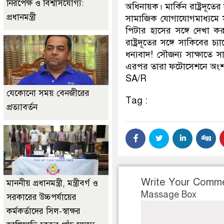
নিরপেক্ষ ও বিশ্বাসযোগ্য:
অধিনায়ক। মার্কিন রাষ্ট্রদূত
প্রধানমন্ত্রী
সামাজিক যোগাযোগমাধ্যমে সাকি
পিটার হাসের সঙ্গে দেখা ক
রাষ্ট্রদূতের সঙ্গে সাকিবে
ধন্যবাদ! সৌজন্য সাক্ষাতে
এরপর তারা ফটোসেশনে অংশ
SA/R
যেকোনো সময় বেনজীরের
Tag :
প্রত্যাবর্তন
Write Your Comm
মাননীয় প্রধানমন্ত্রী, মন্ত্রীবর্গ ও
Massage Box
সরকারের উচ্চপর্যায়ের
কর্মকর্তাদের সিল-স্বাক্ষর