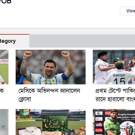
VOB
View
tegory
িক
মেসিকে অভিনন্দন জানালেন
প্রথম টেস্টে পাকি
ক্লোসা
রানে হারালো বা