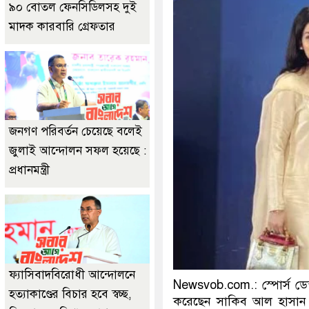
৯০ বোতল ফেনসিডিলসহ দুই
মাদক কারবারি গ্রেফতার
জনগণ পরিবর্তন চেয়েছে বলেই
জুলাই আন্দোলন সফল হয়েছে :
প্রধানমন্ত্রী
ফ্যাসিবাদবিরোধী আন্দোলনে
Newsvob.com.: স্পোর্স ডেস্কঃ
হত্যাকাণ্ডের বিচার হবে স্বচ্ছ,
করেছেন সাকিব আল হাসান। 