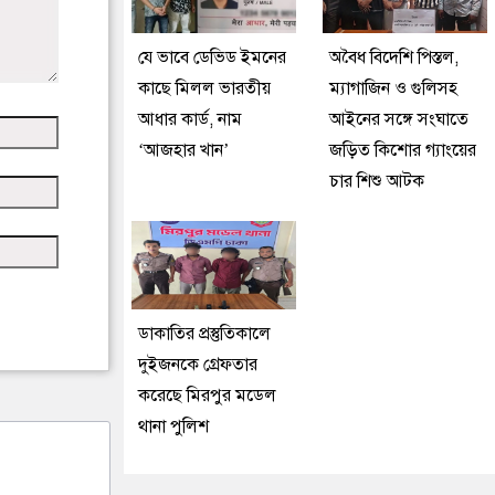
যে ভাবে ডেভিড ইমনের
অবৈধ বিদেশি পিস্তল,
কাছে মিলল ভারতীয়
ম্যাগাজিন ও গুলিসহ
আধার কার্ড, নাম
আইনের সঙ্গে সংঘাতে
‘আজহার খান’
জড়িত কিশোর গ্যাংয়ের
চার শিশু আটক
ডাকাতির প্রস্তুতিকালে
দুইজনকে গ্রেফতার
করেছে মিরপুর মডেল
থানা পুলিশ