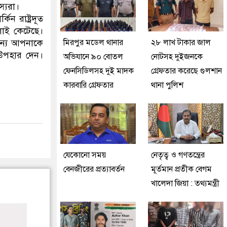
স্যরা।
ন রাষ্ট্রদূত
লোই কেটেছে।
মিরপুর মডেল থানার
২৮ লাখ টাকার জাল
জন্য আপনাকে
 উপহার দেন।
অভিযানে ৯০ বোতল
নোটসহ দুইজনকে
ফেনসিডিলসহ দুই মাদক
গ্রেফতার করেছে গুলশান
কারবারি গ্রেফতার
থানা পুলিশ
যেকোনো সময়
নেতৃত্ব ও গণতন্ত্রের
বেনজীরের প্রত্যাবর্তন
মূর্তমান প্রতীক বেগম
খালেদা জিয়া : তথ্যমন্ত্রী