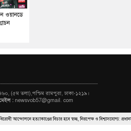
তান ওয়ানডে
্মোচন
 ৪৬০, (৫ম তলা),পশ্চিম রামপুরা, ঢাকা-১২১৯।
মেইল :
newsvob57@gmail. com
্যাকাণ্ডের বিচার হবে স্বচ্ছ, নিরপেক্ষ ও বিশ্বাসযোগ্য: প্রধানমন্ত্রী
ThemesBazar.Com