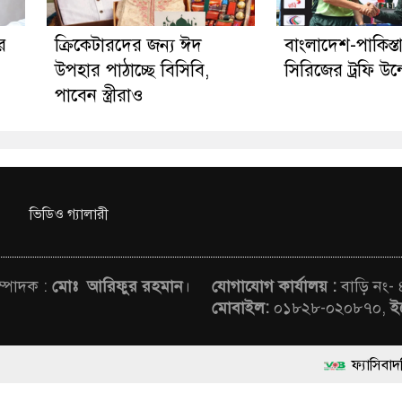
র
ক্রিকেটারদের জন্য ঈদ
বাংলাদেশ-পাকিস্
উপহার পাঠাচ্ছে বিসিবি,
সিরিজের ট্রফি উন
পাবেন স্ত্রীরাও
ভিডিও গ্যালারী
সম্পাদক :
মোঃ আরিফুর রহমান
।
যোগাযোগ কার্যালয় :
বাড়ি নং-
মোবাইল:
০১৮২৮-০২০৮৭০,
ই
ফ্যাসিবাদবিরোধী আন্দোলনে হত
rved © News Voice of Bangladesh | Theme Developed BY