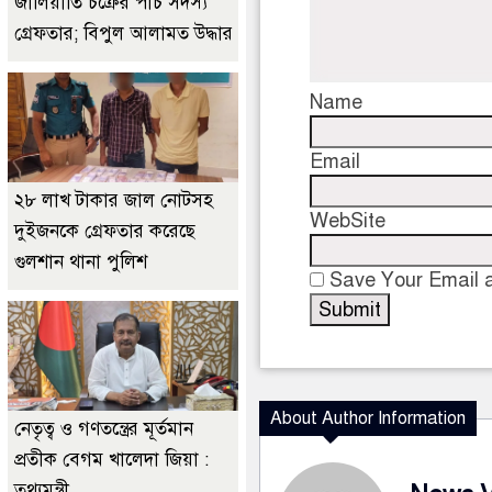
জালিয়াতি চক্রের পাঁচ সদস্য
গ্রেফতার; বিপুল আলামত উদ্ধার
Name
Email
২৮ লাখ টাকার জাল নোটসহ
WebSite
দুইজনকে গ্রেফতার করেছে
গুলশান থানা পুলিশ
Save Your Email a
About Author Information
নেতৃত্ব ও গণতন্ত্রের মূর্তমান
প্রতীক বেগম খালেদা জিয়া :
তথ্যমন্ত্রী