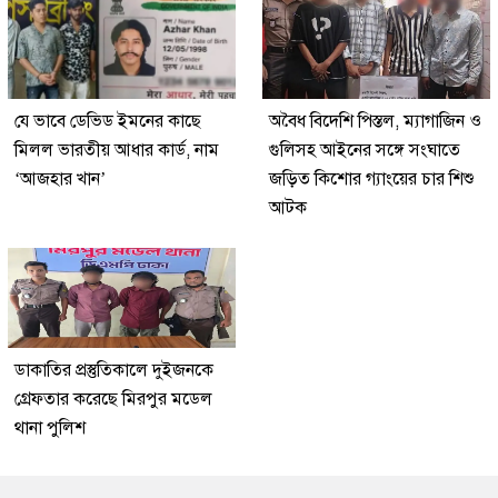
যে ভাবে ডেভিড ইমনের কাছে
অবৈধ বিদেশি পিস্তল, ম্যাগাজিন ও
মিলল ভারতীয় আধার কার্ড, নাম
গুলিসহ আইনের সঙ্গে সংঘাতে
‘আজহার খান’
জড়িত কিশোর গ্যাংয়ের চার শিশু
আটক
ডাকাতির প্রস্তুতিকালে দুইজনকে
গ্রেফতার করেছে মিরপুর মডেল
থানা পুলিশ