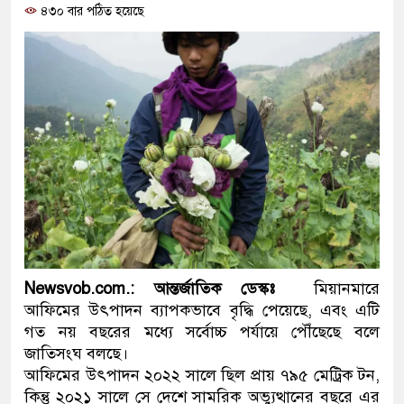
৪৩০ বার পঠিত হয়েছে
প্রধানমন্ত্রী
মিরপুর মডেল থানার অভিযানে
মাদক কারবারি গ্রেফতার
২৮ লাখ টাকার জাল নোটসহ দুই
থানা পুলিশ
যেকোনো সময় বেনজীরের প্রত্যাব
নেতৃত্ব ও গণতন্ত্রের মূর্তমান প্র
যে ভাবে ডেভিড ইমনের কাছে ম
Newsvob.com.: আন্তর্জাতিক ডেস্কঃ
মিয়ানমারে
আফিমের উৎপাদন ব্যাপকভাবে বৃদ্ধি পেয়েছে, এবং এটি
‘আজহার খান’
গত নয় বছরের মধ্যে সর্বোচ্চ পর্যায়ে পৌঁছেছে বলে
জাতিসংঘ বলছে।
অবৈধ বিদেশি পিস্তল, ম্যাগাজি
আফিমের উৎপাদন ২০২২ সালে ছিল প্রায় ৭৯৫ মেট্রিক টন,
জড়িত কিশোর গ্যাংয়ের চার শিশু আট
কিন্তু ২০২১ সালে সে দেশে সামরিক অভ্যুত্থানের বছরে এর