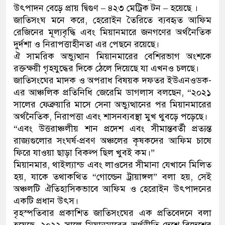
উৎপাদন বেড়ে প্রায় দ্বিগুণ – ৪২৩ মেট্রিক টন – হয়েছে ।
ডাকাতির প্রস্তুতিকালে দুইজনক
জাতিসংঘ মনে করে, হেরোইন তৈরিতে ব্যবহৃত আফিম
রেজিনের মূল্যবৃদ্ধি এবং মিয়ানমারে জনগণের অর্থনৈতিক
থানা পুলিশ
দুর্দশা ও নিরাপত্তাহীনতা এর পেছনে রয়েছে।
ঐ সামরিক অভ্যুত্থান মিয়ানমারের বেশিরভাগ অংশকে
রক্তক্ষয়ী গৃহযুদ্ধের দিকে ঠেলে দিয়েছে যা এখনও চলছে।
জাতিসংঘের মাদক ও অপরাধ বিষয়ক দফতর ইউএনওডক-
এর আঞ্চলিক প্রতিনিধি জেরেমি ডাগলাস বলছেন, “২০২১
সালের ফেব্রুয়ারি মাসে সেনা অভ্যুত্থানের পর মিয়ানমারের
অর্থনৈতিক, নিরাপত্তা এবং শাসনব্যবস্থা মুখ থুবড়ে পড়েছে।
“এবং উত্তরাঞ্চলীয় শান প্রদেশ এবং সীমান্তবর্তী প্রত্যন্ত
রাজ্যগুলোর সংঘর্ষ-প্রবণ অঞ্চলের কৃষকদের আফিম চাষে
ফিরে যাওয়া ছাড়া বিকল্প ছিল খুবই কম।”
মিয়ানমার, থাইল্যান্ড এবং লাওসের সীমানা যেখানে মিলিত
হয়, যাকে তথাকথিত “গোল্ডেন ট্রায়াঙ্গল” বলা হয়, সেই
অঞ্চলটি ঐতিহাসিকভাবে আফিম ও হেরোইন উৎপাদনের
একটি প্রধান উৎস।
বৃহস্পতিবার প্রকাশিত জাতিসংঘের এক প্রতিবেদনে বলা
হয়েছে, ২০২২ সালে মিয়ানমারের অর্থনীতি দেশে-বিদেশের