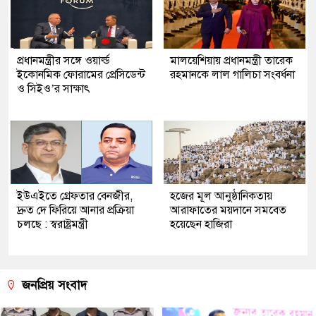
প্রধানমন্ত্রীর সঙ্গে ওয়ার্ল্ড
মালয়েশিয়ায় প্রধানমন্ত্রী তারেক
ইকোনমিক ফোরামের প্রেসিডেন্ট
রহমানকে লাল গালিচা সংবর্ধনা
ও সিইও’র সাক্ষাৎ
ইউএইতে গ্রেফতার বেনজীর,
হজের মূল আনুষ্ঠানিকতায়
দ্রুত দে ফিরিয়ে আনার প্রক্রিয়া
আরাফাতের ময়দানে সমবেত
চলছে : স্বরাষ্ট্রমন্ত্রী
হয়েছেন হাজিরা
জনপ্রিয় সংবাদ