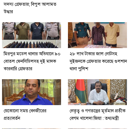
সদস্য গ্রেফতার; বিপুল আলামত
উদ্ধার
মিরপুর মডেল থানার অভিযানে ৯০
২৮ লাখ টাকার জাল নোটসহ
বোতল ফেনসিডিলসহ দুই মাদক
দুইজনকে গ্রেফতার করেছে গুলশান
কারবারি গ্রেফতার
থানা পুলিশ
যেকোনো সময় বেনজীরের
নেতৃত্ব ও গণতন্ত্রের মূর্তমান প্রতীক
প্রত্যাবর্তন
বেগম খালেদা জিয়া : তথ্যমন্ত্রী