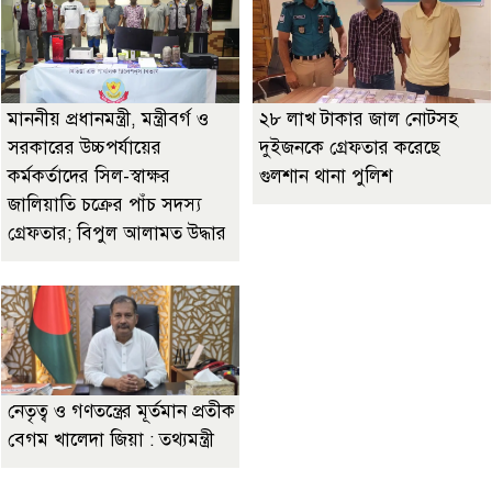
মাননীয় প্রধানমন্ত্রী, মন্ত্রীবর্গ ও
২৮ লাখ টাকার জাল নোটসহ
সরকারের উচ্চপর্যায়ের
দুইজনকে গ্রেফতার করেছে
কর্মকর্তাদের সিল-স্বাক্ষর
গুলশান থানা পুলিশ
জালিয়াতি চক্রের পাঁচ সদস্য
গ্রেফতার; বিপুল আলামত উদ্ধার
নেতৃত্ব ও গণতন্ত্রের মূর্তমান প্রতীক
বেগম খালেদা জিয়া : তথ্যমন্ত্রী