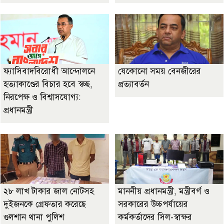
ফ্যাসিবাদবিরোধী আন্দোলনে
যেকোনো সময় বেনজীরের
হত্যাকাণ্ডের বিচার হবে স্বচ্ছ,
প্রত্যাবর্তন
নিরপেক্ষ ও বিশ্বাসযোগ্য:
প্রধানমন্ত্রী
২৮ লাখ টাকার জাল নোটসহ
মাননীয় প্রধানমন্ত্রী, মন্ত্রীবর্গ ও
দুইজনকে গ্রেফতার করেছে
সরকারের উচ্চপর্যায়ের
গুলশান থানা পুলিশ
কর্মকর্তাদের সিল-স্বাক্ষর