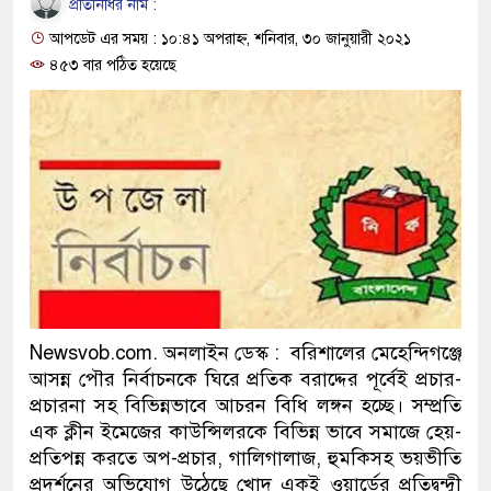
প্রতিনিধির নাম :
প্রধানমন্ত্রী
আপডেট এর সময় : ১০:৪১ অপরাহ্ন, শনিবার, ৩০ জানুয়ারী ২০২১
মিরপুর মডেল থানার অভিযানে
৪৫৩ বার পঠিত হয়েছে
মাদক কারবারি গ্রেফতার
২৮ লাখ টাকার জাল নোটসহ দুই
থানা পুলিশ
যেকোনো সময় বেনজীরের প্রত্যাব
নেতৃত্ব ও গণতন্ত্রের মূর্তমান প্র
যে ভাবে ডেভিড ইমনের কাছে মি
Newsvob.com. অনলাইন ডেস্ক : বরিশালের মেহেন্দিগঞ্জে
আসন্ন পৌর নির্বাচনকে ঘিরে প্রতিক বরাদ্দের পূর্বেই প্রচার-
‘আজহার খান’
প্রচারনা সহ বিভিন্নভাবে আচরন বিধি লঙ্গন হচ্ছে। সম্প্রতি
এক ক্লীন ইমেজের কাউন্সিলরকে বিভিন্ন ভাবে সমাজে হেয়-
অবৈধ বিদেশি পিস্তল, ম্যাগাজিন
প্রতিপন্ন করতে অপ-প্রচার, গালিগালাজ, হুমকিসহ ভয়ভীতি
জড়িত কিশোর গ্যাংয়ের চার শিশু আট
প্রদর্শনের অভিযোগ উঠেছে খোদ একই ওয়ার্ডের প্রতিদ্বন্দ্বী