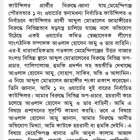
কাউন্সিলর প্রার্থীর বিরুদ্ধে।জানা যায়,মেহেন্দিগঞ্জ
ডাকাতির প্রস্তুতিকালে দুইজনক
পৌরসভার ১ নং ওয়ার্ডের স্বনামধন্য নির্বাচিত কাউন্সিলর ও
নির্বাচনে কাউন্সিলর প্রার্থী আব্দুল মোতালেব জাহাঙ্গীরের
থানা পুলিশ
বিরুদ্ধে বিভিন্নভাব ষড়যন্ত্র চালিয়ে যাচ্ছে বলে অভিযোগ
উঠেছে একই ওয়ার্ডের কথিত স্বেচ্ছাসেবক লীগের
সাংগঠনিক সম্পাদক আওলাদ হোসেন আমু ও তার বাহিনি।
এর-ই ধারাবাহিকতায় গতকাল মেহেন্দিগঞ্জের উত্তর বাজার
সংলগ্ন বিভিন্ন স্থানে আব্দুল মোতালেবের বিরুদ্ধে বিভিন্ন অপ-
প্রচার, গালিগালাজ, হুমকি প্রদর্শন সহ ভয়ভীতি দেখাচ্ছে
আওলাদ হোসেন আমু, সোহাগ, সাকিব, অভি ও আলামিন।
এ নিয়ে আব্দুল মোতালেব জাহাঙ্গীর শংকা প্রকাশ করেছেন।
তিনি জানান, আমি ১ নং ওয়ার্ডের দুই বারের নির্বাচিত
কাউন্সিলর। আমার বিরুদ্ধে বিভিন্ন অপ-প্রচার, হয়রানী করে
চলেছে আওলাদ হোসেন আমু ও তার বাহিনী। আমি এ
বিষয়ে প্রশাসনের সুদৃস্টি কামনা করছি। তবে এ বিষয়ে
আওলাদ হোসেন আমু জানান, আমার বিরুদ্ধে আনীত
অভিযোগ মিথ্যা, আমি কাউকে হয়রানী বা হুমকি দেইনি। এ
বিষয়ে মেহেন্দিগঞ্জ থানার ওসি আবুল কালাম আজাদ