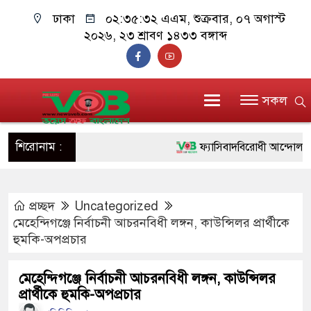
ঢাকা
০২:৩৫:৩৩ এএম
, শুক্রবার, ০৭ অগাস্ট
২০২৬, ২৩ শ্রাবণ ১৪৩৩ বঙ্গাব্দ
সকল
শিরোনাম :
ফ্যাসিবাদবিরোধী আন্দোলনে হত্যাক
ও বিশ্বাসযোগ্য: প্রধানমন্ত্রী
প্রচ্ছদ
Uncategorized
মাননীয় প্রধানমন্ত্রী, মন্ত্রীবর্গ ও
মেহেন্দিগঞ্জে নির্বাচনী আচরনবিধী লঙ্গন, কাউন্সিলর প্রার্থীকে
সিল-স্বাক্ষর জালিয়াতি চক্রের পাঁচ স
হুমকি-অপপ্রচার
উদ্ধার
মেহেন্দিগঞ্জে নির্বাচনী আচরনবিধী লঙ্গন, কাউন্সিলর
প্রার্থীকে হুমকি-অপপ্রচার
জনগণ পরিবর্তন চেয়েছে বলেই 