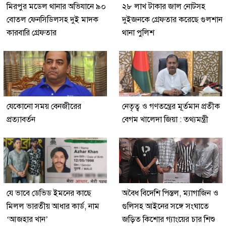
মিরপুর মডেল থানার অভিযানে ৯০
২৮ লাখ টাকার জাল নোটসহ
বোতল ফেনসিডিলসহ দুই মাদক
দুইজনকে গ্রেফতার করেছে গুলশান
কারবারি গ্রেফতার
থানা পুলিশ
যেকোনো সময় বেনজীরের
নেতৃত্ব ও গণতন্ত্রের মূর্তমান প্রতীক
প্রত্যাবর্তন
বেগম খালেদা জিয়া : তথ্যমন্ত্রী
যে ভাবে ডেভিড ইমনের কাছে
অবৈধ বিদেশি পিস্তল, ম্যাগাজিন ও
মিলল ভারতীয় আধার কার্ড, নাম
গুলিসহ আইনের সঙ্গে সংঘাতে
‘আজহার খান’
জড়িত কিশোর গ্যাংয়ের চার শিশু