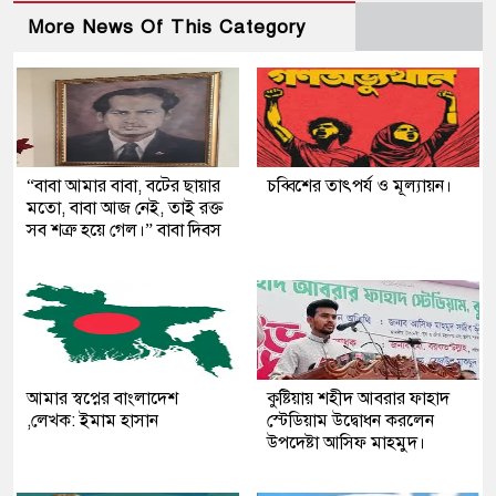
More News Of This Category
“বাবা আমার বাবা, বটের ছায়ার
চব্বিশের তাৎপর্য ও মূল্যায়ন।
মতো, বাবা আজ নেই, তাই রক্ত
সব শত্রু হয়ে গেল।” বাবা দিবস
আমার স্বপ্নের বাংলাদেশ
কুষ্টিয়ায় শহীদ আবরার ফাহাদ
,লেখক: ইমাম হাসান
স্টেডিয়াম উদ্বোধন করলেন
উপদেষ্টা আসিফ মাহমুদ।