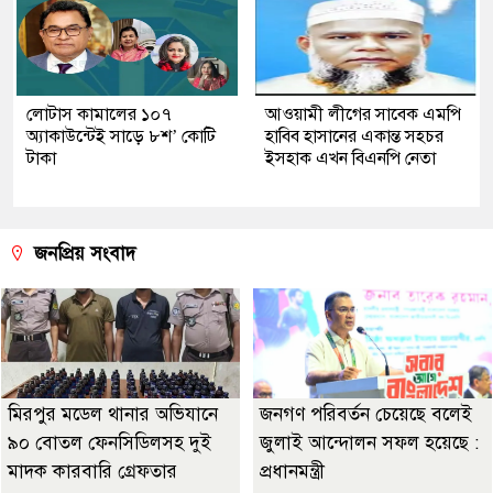
লোটাস কামালের ১০৭
আওয়ামী লীগের সাবেক এমপি
অ্যাকাউন্টেই সাড়ে ৮শ’ কোটি
হাবিব হাসানের একান্ত সহচর
টাকা
ইসহাক এখন বিএনপি নেতা
জনপ্রিয় সংবাদ
মিরপুর মডেল থানার অভিযানে
জনগণ পরিবর্তন চেয়েছে বলেই
৯০ বোতল ফেনসিডিলসহ দুই
জুলাই আন্দোলন সফল হয়েছে :
মাদক কারবারি গ্রেফতার
প্রধানমন্ত্রী